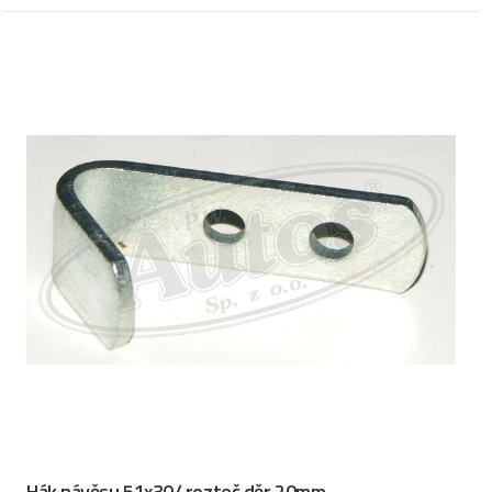
Hák návěsu 51x30/ rozteč děr 20mm