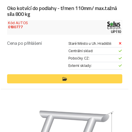
Oko kotvící do podlahy - třmen 110mm/ max.tažná
síla 800 kg
Kód AUTOS
0180777
UP110
Cena po přihlášení
Staré Město u Uh. Hradiště:
Centrální sklad:
Pobočky CZ:
Externí sklady: