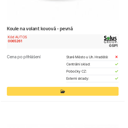
Koule na volant kovová - pevná
Kód AUTOS
0065261
GSP1
Cena po přihlášení
Staré Město u Uh. Hradiště:
Centrální sklad:
Pobočky CZ:
Externí sklady: