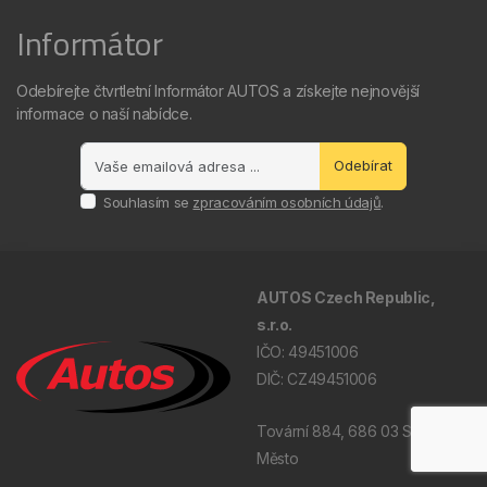
Informátor
Odebírejte čtvrtletní Informátor AUTOS a získejte nejnovější
informace o naší nabídce.
Odebírat
Souhlasím se
zpracováním osobních údajů
.
AUTOS Czech Republic,
s.r.o.
IČO: 49451006
DIČ: CZ49451006
Tovární 884, 686 03 Staré
Město