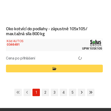
Oko kotvící do podlahy - zápustné 105x105/
max.tažná síla 800 kg
Kód AUTOS
0346491
UPW 105X105
Cena po přihlášení
1
2
3
4
5