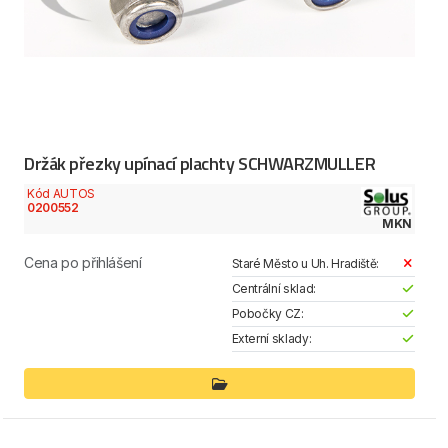
Držák přezky upínací plachty SCHWARZMULLER
Kód AUTOS
0200552
MKN
Cena po přihlášení
Staré Město u Uh. Hradiště:
Centrální sklad:
Pobočky CZ:
Externí sklady: