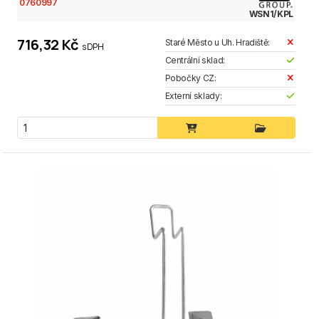
0760997
WSN1/KPL
716,32 Kč
Staré Město u Uh. Hradiště:
s DPH
Centrální sklad:
Pobočky CZ:
Externí sklady: