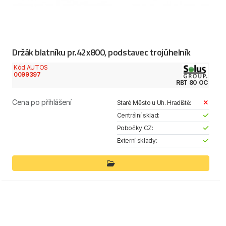
Držák blatníku pr.42x800, podstavec trojúhelník
Kód AUTOS
0099397
RBT 80 OC
Cena po přihlášení
Staré Město u Uh. Hradiště:
Centrální sklad:
Pobočky CZ:
Externí sklady: