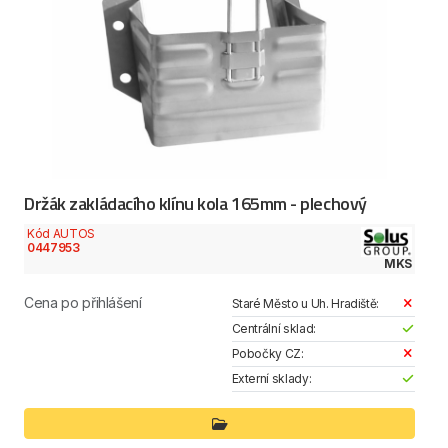
Držák zakládacího klínu kola 165mm - plechový
Kód AUTOS
0447953
MKS
Cena po přihlášení
Staré Město u Uh. Hradiště:
Centrální sklad:
Pobočky CZ:
Externí sklady: