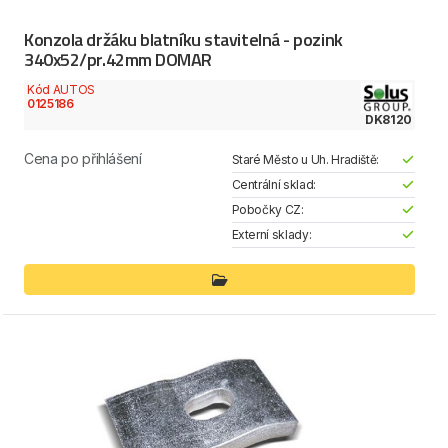
Konzola držáku blatníku stavitelná - pozink
340x52/pr.42mm DOMAR
Kód AUTOS
0125186
DK8120
Cena po přihlášení
Staré Město u Uh. Hradiště:
Centrální sklad:
Pobočky CZ:
Externí sklady: