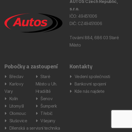
AUTOS Czech Republic,
s.r.o.
IČO: 49451006
DIČ: CZ49451006
Tovární 884, 686 03 Staré
Město
Pobočky a zastoupení
Kontakty
Břeclav
Staré
Vedení společnosti
Karlovy
Město u Uh.
Bankovní spojení
Vary
Hradiště
Kde nás najdete
Kolín
Šenov
Litomyšl
Šumperk
Olomouc
Třebíč
Slušovice
Všejany
Dílenská a servisní technika