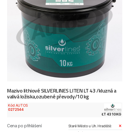
Mazivo lithiové SILVERLINES LITEN LT 43 /kluzná a
valivá ložiska,ozubené převody/10 kg
Kód AUTOS
0272544
ŁT 43 10KG
Cena po přihlášení
Staré Město u Uh. Hradiště: