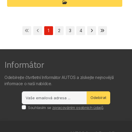
1
2
3
4
Informátor
Odebírejte čtvrtletní Informátor AUTOS a získejte nejnovější
informace o naší nabídce.
Odebírat
Souhlasím se
zpracováním osobních údajů
.