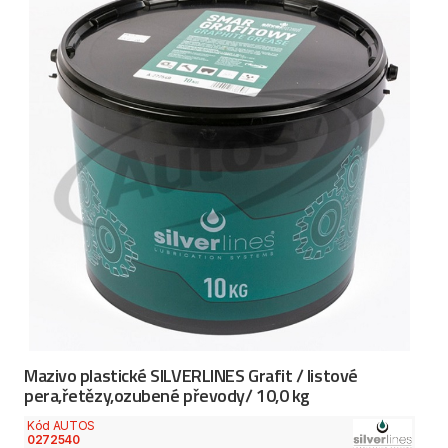
Mazivo plastické SILVERLINES Grafit / listové
pera,řetězy,ozubené převody/ 10,0 kg
Kód AUTOS
0272540