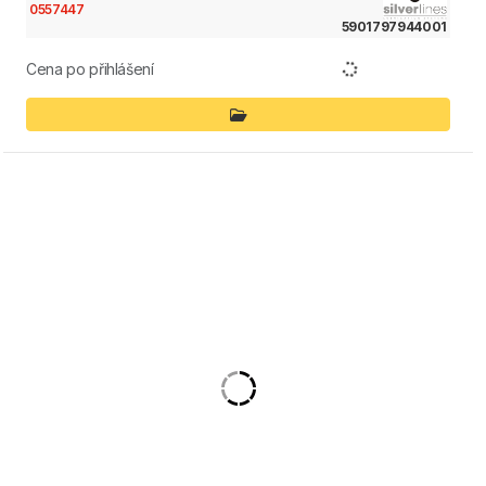
0557447
5901797944001
Cena po přihlášení