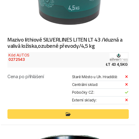
Mazivo lithiové SILVERLINES LITEN LT 43 /kluzná a
valivá ložiska,ozubené převody/4,5 kg
Kód AUTOS
0272543
ŁT 43 4,5KG
Cena po přihlášení
Staré Město u Uh. Hradiště:
Centrální sklad:
Pobočky CZ:
Externí sklady: