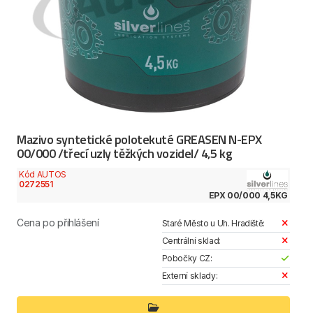
Mazivo syntetické polotekuté GREASEN N-EPX
00/000 /třecí uzly těžkých vozidel/ 4,5 kg
Kód AUTOS
0272551
EPX 00/000 4,5KG
Cena po přihlášení
Staré Město u Uh. Hradiště:
Centrální sklad:
Pobočky CZ:
Externí sklady: