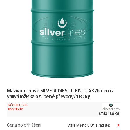
Mazivo lithiové SILVERLINES LITEN LT 43 /kluzná a
valivá ložiska,ozubené převody/180 kg
Kód AUTOS
0223532
ŁT43 180KG
Cena po přihlášení
Staré Město u Uh. Hradiště: