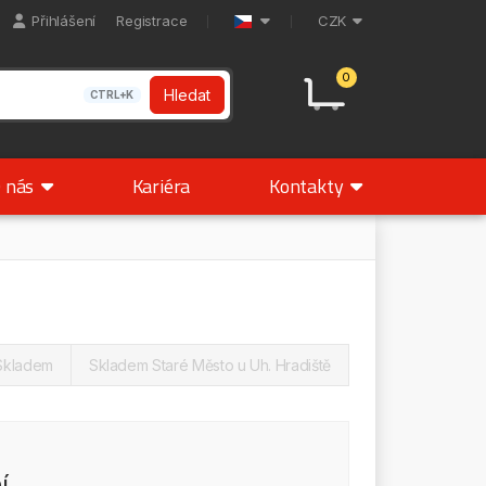
Přihlášení
Registrace
CZK
0
Hledat
CTRL+K
 nás
Kariéra
Kontakty
Skladem
Skladem Staré Město u Uh. Hradiště
í.