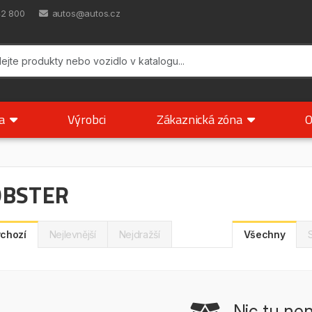
42 800
autos@autos.cz
ka
Výrobci
Zákaznická zóna
O
OBSTER
chozí
Nejlevnější
Nejdražší
Všechny
Nic tu nen