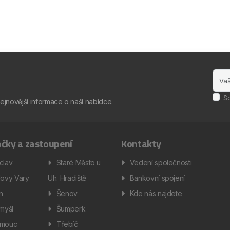
S
nejnovější informace o naší nabídce.
čky a zastoupení
Kontakty
clav
Staré Město u
Vedení společnosti
lovy Vary
Uh. Hradiště
Bankovní spojení
ín
Šenov
Kde nás najdete
omyšl
Šumperk
omouc
Třebíč