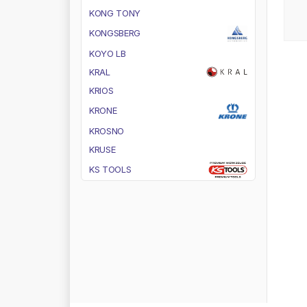
K
O
N
G
T
O
N
Y
K
O
N
G
S
B
E
R
G
K
O
Y
O
L
B
K
R
A
L
K
R
I
O
S
K
R
O
N
E
K
R
O
S
N
O
K
R
U
S
E
K
S
T
O
O
L
S
K
U
M
H
O
K
U
R
T
S
A
N
L
A
G
O
L
A
M
I
R
O
L
A
N
G
E
L
A
S
O