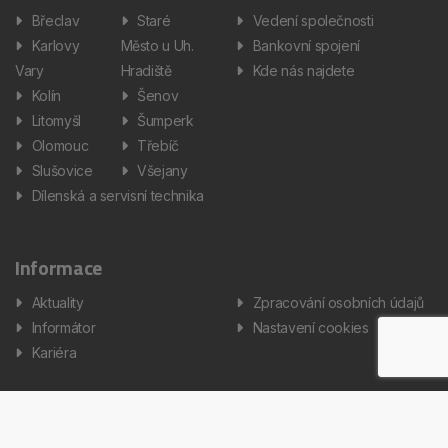
Břeclav
Staré
Vedení společnosti
Karlovy
Město u Uh.
Bankovní spojení
Vary
Hradiště
Kde nás najdete
Kolín
Šenov
Litomyšl
Šumperk
Olomouc
Třebíč
Slušovice
Všejany
Dílenská a servisní technika
Informace
Aktuality
Zpracování osobních údajů
Informátor
Nastavení cookies
Kariéra
Copyright © 2026 AUTOS Czech Republic, s.r.o. Všechna práva
vyhrazena.