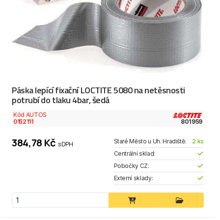
Páska lepící fixační LOCTITE 5080 na netěsnosti
potrubí do tlaku 4bar, šedá
Kód AUTOS
0152111
801959
384,78 Kč
Staré Město u Uh. Hradiště:
2 ks
s DPH
Centrální sklad:
Pobočky CZ:
Externí sklady: