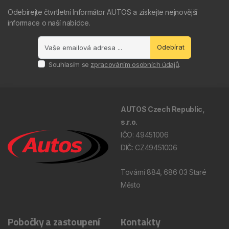
Odebírejte čtvrtletní Informátor AUTOS a získejte nejnovější
informace o naší nabídce.
Odebírat
Souhlasím se
zpracováním osobních údajů
.
AUTOS Czech Republic,
s.r.o.
IČO: 49451006
DIČ: CZ49451006
Tovární 884, 686 03 Staré
Město
Pobočky a zastoupení
Kontakty