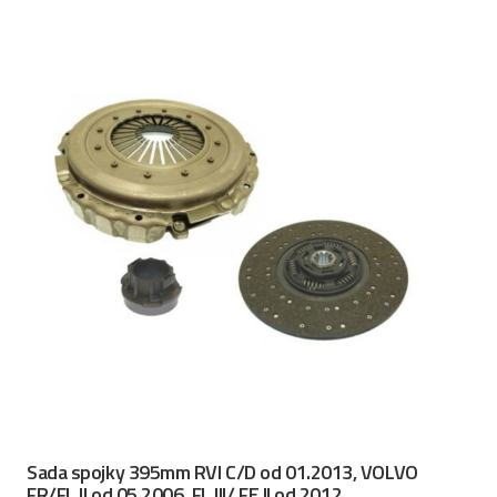
Sada spojky 395mm RVI C/D od 01.2013, VOLVO
FR/FL II od 05.2006, FL III/ FE II od 2012