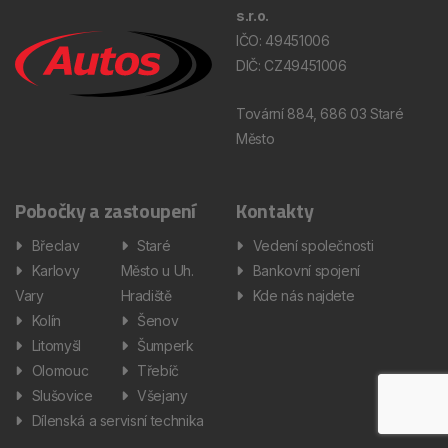
s.r.o.
IČO: 49451006
DIČ: CZ49451006
Tovární 884, 686 03 Staré
Město
Pobočky a zastoupení
Kontakty
Břeclav
Staré
Vedení společnosti
Karlovy
Město u Uh.
Bankovní spojení
Vary
Hradiště
Kde nás najdete
Kolín
Šenov
Litomyšl
Šumperk
Olomouc
Třebíč
Slušovice
Všejany
Dílenská a servisní technika