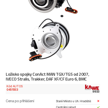
Ložisko spojky ConAct MAN TGX/TGS od 2007,
IVECO Stralis, Trakker, DAF XF/CF Euro 6, BMC
Kód AUTOS
0451553
9933
Cena po přihlášení
Staré Město u Uh. Hradiště:
Centrální sklad: