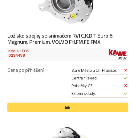
Ložisko spojky se snímačem RVI C,K,D,T Euro 6,
Magnum, Premium, VOLVO FH,FM.FE,FMX
Kód AUTOS
0234498
9997
Cena po přihlášení
Staré Město u Uh. Hradiště:
Centrální sklad:
Pobočky CZ:
Externí sklady: