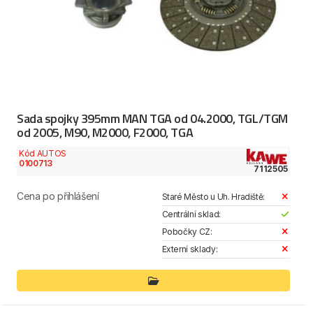
Sada spojky 395mm MAN TGA od 04.2000, TGL/TGM
od 2005, M90, M2000, F2000, TGA
Kód AUTOS
0100713
7112505
Cena po přihlášení
Staré Město u Uh. Hradiště:
Centrální sklad:
Pobočky CZ:
Externí sklady: