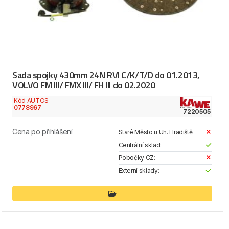
Sada spojky 430mm 24N RVI C/K/T/D do 01.2013,
VOLVO FM III/ FMX III/ FH III do 02.2020
Kód AUTOS
0778967
7220505
Cena po přihlášení
Staré Město u Uh. Hradiště:
Centrální sklad:
Pobočky CZ:
Externí sklady: