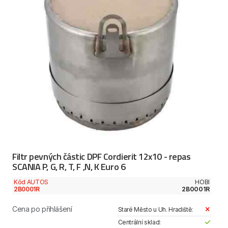
Filtr pevných částic DPF Cordierit 12x10 - repas
SCANIA P, G, R, T, F ,N, K Euro 6
Kód AUTOS
HOBI
2B0001R
2B0001R
Cena po přihlášení
Staré Město u Uh. Hradiště:
Centrální sklad: