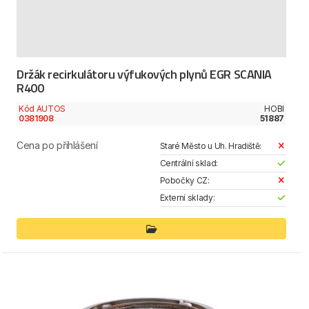
Držák recirkulátoru výfukových plynů EGR SCANIA
R400
Kód AUTOS
HOBI
0381908
51887
Cena po přihlášení
Staré Město u Uh. Hradiště:
Centrální sklad:
Pobočky CZ:
Externí sklady: