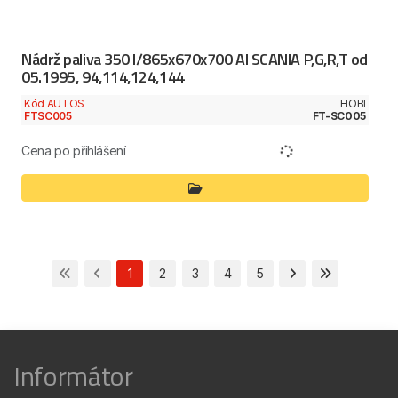
Nádrž paliva 350 l/865x670x700 Al SCANIA P,G,R,T od
05.1995, 94,114,124,144
Kód AUTOS
HOBI
FTSC005
FT-SC005
Cena po přihlášení
1
2
3
4
5
Informátor