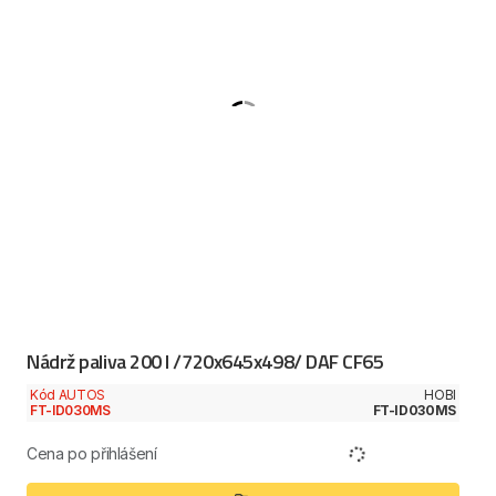
Nádrž paliva 200 l /720x645x498/ DAF CF65
Kód AUTOS
HOBI
FT-ID030MS
FT-ID030MS
Cena po přihlášení