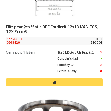
Filtr pevných částic DPF Cordierit 12x13 MAN TGS,
TGX Euro 6
Kód AUTOS
HOBI
0568426
5B0001
Cena po přihlášení
Staré Město u Uh. Hradiště:
Centrální sklad:
Pobočky CZ:
Externí sklady: