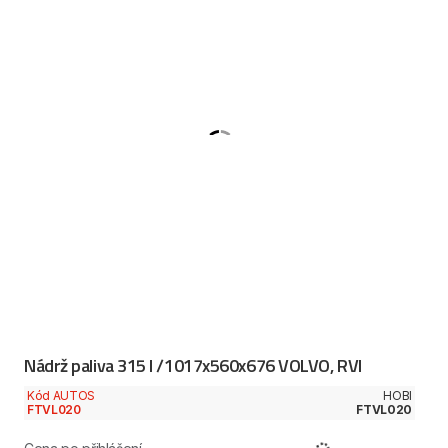
Nádrž paliva 315 l /1017x560x676 VOLVO, RVI
Kód AUTOS
HOBI
FTVL020
FTVL020