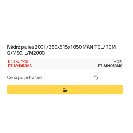
Nádrž paliva 200 l /350x615x1050 MAN TGL/TGM,
G/M90, L/M2000
Kód AUTOS
HOBI
FT-MN053MS
FT-MN053MS
Cena po přihlášení