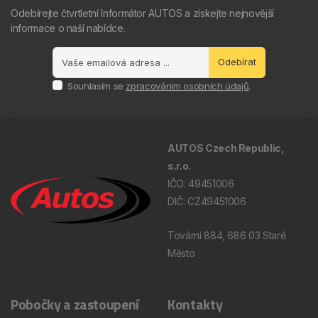
Odebírejte čtvrtletní Informátor AUTOS a získejte nejnovější
informace o naší nabídce.
Odebírat
Souhlasím se
zpracováním osobních údajů
.
AUTOS Czech Republic,
s.r.o.
IČO: 49451006
DIČ: CZ49451006
Tovární 884, 686 03 Staré
Město
Pobočky a zastoupení
Kontakty