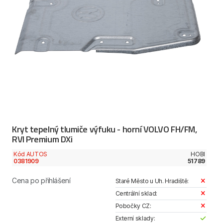
Kryt tepelný tlumiče výfuku - horní VOLVO FH/FM,
RVI Premium DXi
Kód AUTOS
HOBI
0381909
51789
Cena po přihlášení
Staré Město u Uh. Hradiště:
Centrální sklad:
Pobočky CZ:
Externí sklady: