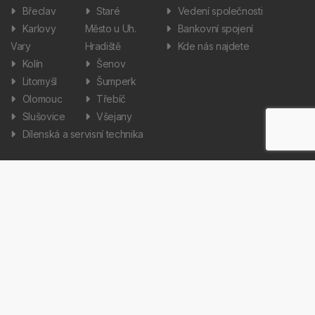
Břeclav
Staré
Vedení společnosti
Karlovy
Město u Uh.
Bankovní spojení
Vary
Hradiště
Kde nás najdete
Kolín
Šenov
Litomyšl
Šumperk
Olomouc
Třebíč
Slušovice
Všejany
Dílenská a servisní technika
Informace
Aktuality
Zpracování osobních údajů
Informátor
Nastavení cookies
Kariéra
Copyright © 2026 AUTOS Czech Republic, s.r.o. Všechna práva
vyhrazena.