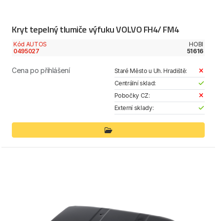
Kryt tepelný tlumiče výfuku VOLVO FH4/ FM4
Kód AUTOS
HOBI
0495027
51616
Cena po přihlášení
Staré Město u Uh. Hradiště:
Centrální sklad:
Pobočky CZ:
Externí sklady: