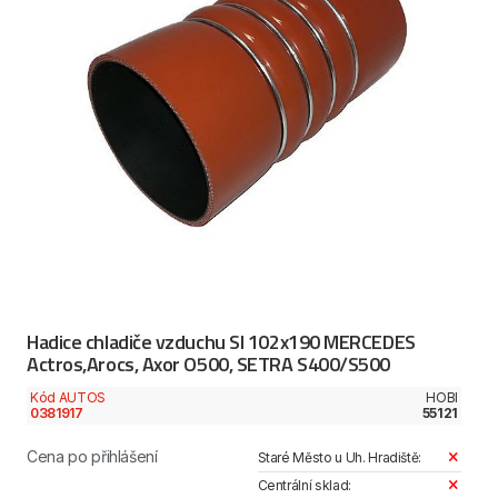
Hadice chladiče vzduchu SI 102x190 MERCEDES
Actros,Arocs, Axor O500, SETRA S400/S500
Kód AUTOS
HOBI
0381917
55121
Cena po přihlášení
Staré Město u Uh. Hradiště:
Centrální sklad: