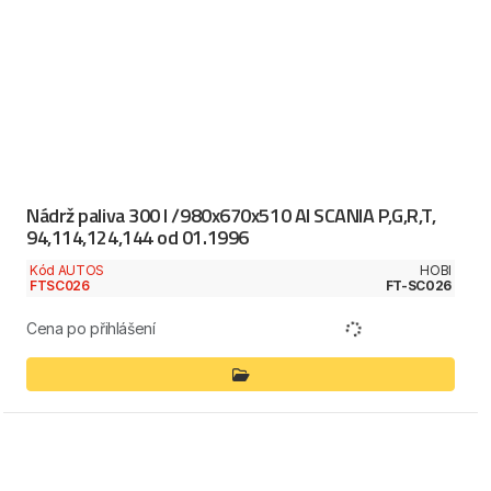
Nádrž paliva 300 l /980x670x510 Al SCANIA P,G,R,T,
94,114,124,144 od 01.1996
Kód AUTOS
HOBI
FTSC026
FT-SC026
Cena po přihlášení