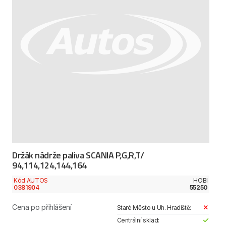
Držák nádrže paliva SCANIA P,G,R,T/
94,114,124,144,164
Kód AUTOS
HOBI
0381904
55250
Cena po přihlášení
Staré Město u Uh. Hradiště:
Centrální sklad: