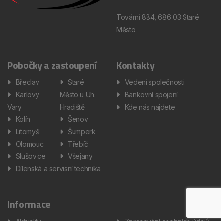
Tovární 884, 686 03 Staré
Město
Pobočky a zastoupení
Kontakty
Břeclav
Staré
Vedení společnosti
Karlovy
Město u Uh.
Bankovní spojení
Vary
Hradiště
Kde nás najdete
Kolín
Šenov
Litomyšl
Šumperk
Olomouc
Třebíč
Slušovice
Všejany
Dílenská a servisní technika
Informace