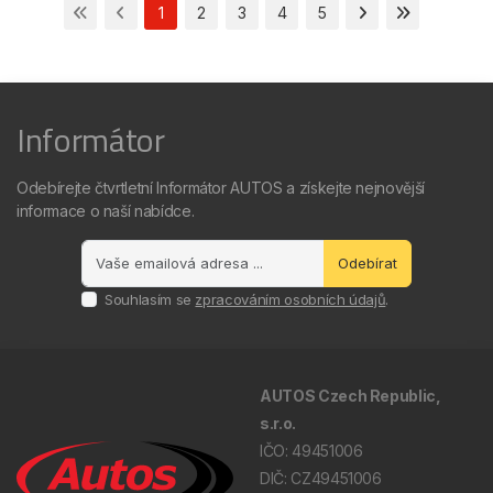
1
2
3
4
5
Informátor
Odebírejte čtvrtletní Informátor AUTOS a získejte nejnovější
informace o naší nabídce.
Odebírat
Souhlasím se
zpracováním osobních údajů
.
AUTOS Czech Republic,
s.r.o.
IČO: 49451006
DIČ: CZ49451006