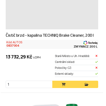
Čistič brzd - kapalina TECHNIQ Brake Cleaner, 200 l
Kód AUTOS
0837004
ZMYWACZ 200 L
13 732,29 Kč
Staré Město u Uh. Hradiště:
s DPH
Centrální sklad:
Pobočky CZ:
Externí sklady: