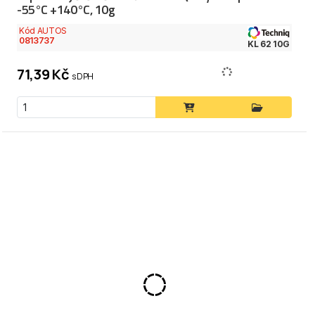
-55°C +140°C, 10g
Kód AUTOS
0813737
KL 62 10G
71,39 Kč
s DPH