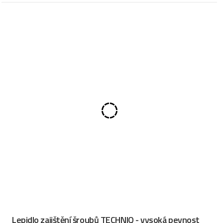
Lepidlo zajištění šroubů TECHNIQ - vysoká pevnost