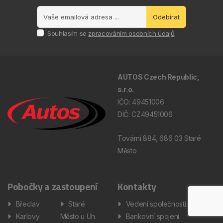
Odebírat
Souhlasím se
zpracováním osobních údajů
.
AUTOS Czech Republic,
s.r.o.
IČO: 49451006
DIČ: CZ49451006
Tovární 884, 686 03 Staré
Město
Pobočky a zastoupení
Kontakty
Břeclav
Staré
Vedení společnosti
Karlovy
Město u Uh.
Bankovní spojení