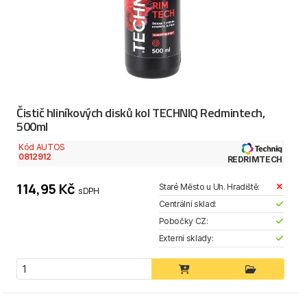
Čistič hliníkových disků kol TECHNIQ Redmintech,
500ml
Kód AUTOS
0812912
REDRIMTECH
114,95 Kč
Staré Město u Uh. Hradiště:
s DPH
Centrální sklad:
Pobočky CZ:
Externí sklady: