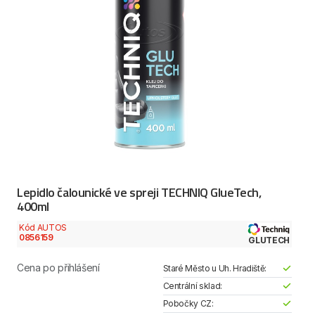
Lepidlo čalounické ve spreji TECHNIQ GlueTech,
400ml
Kód AUTOS
0856159
GLUTECH
Cena po přihlášení
Staré Město u Uh. Hradiště:
Centrální sklad:
Pobočky CZ: