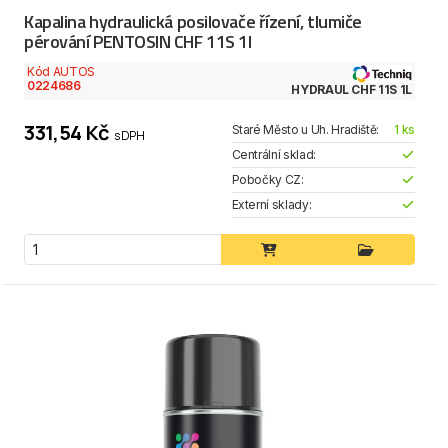
Kapalina hydraulická posilovače řízení, tlumiče
pérování PENTOSIN CHF 11S 1l
Kód AUTOS
0224686
HYDRAUL CHF 11S 1L
331,54 Kč
Staré Město u Uh. Hradiště:
1 ks
s DPH
Centrální sklad:
Pobočky CZ:
Externí sklady: