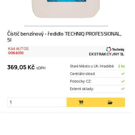
Čístič benzínový - ředidlo TECHNIQ PROFESSIONAL,
5l
Kód AUTOS
0064010
EKSTRAKCYJNY 5L
369,05 Kč
Staré Město u Uh. Hradiště:
2 ks
s DPH
Centrální sklad:
Pobočky CZ:
Externí sklady: