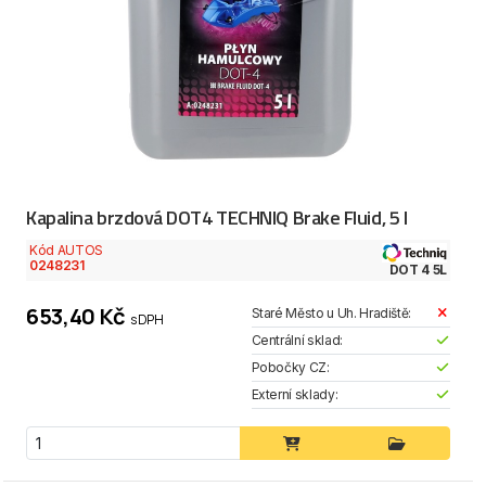
Kapalina brzdová DOT4 TECHNIQ Brake Fluid, 5 l
Kód AUTOS
0248231
DOT 4 5L
653,40 Kč
Staré Město u Uh. Hradiště:
s DPH
Centrální sklad:
Pobočky CZ:
Externí sklady: