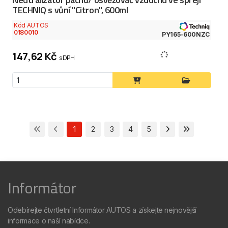
TECHNIQ s vůní "Citron", 600ml
Kód AUTOS
0180010
PY165-600NZC
147,62 Kč
s DPH
1
2
3
4
5
Informátor
Odebírejte čtvrtletní Informátor AUTOS a získejte nejnovější
informace o naší nabídce.