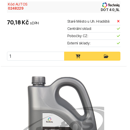
Kód AUTOS
0248229
DOT 4 0,5L
70,18 Kč
Staré Město u Uh. Hradiště:
s DPH
Centrální sklad:
Pobočky CZ:
Externí sklady: