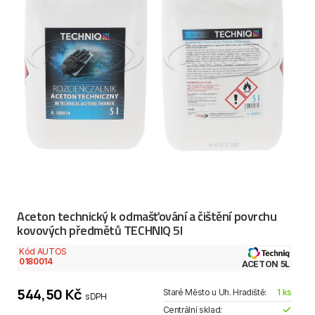
Aceton technický k odmašťování a čištění povrchu
kovových předmětů TECHNIQ 5l
Kód AUTOS
0180014
ACETON 5L
544,50 Kč
Staré Město u Uh. Hradiště:
1 ks
s DPH
Centrální sklad: