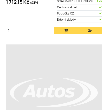
1 712,15 Kč
Staré Město u Uh. Hradiště:
1 ks
s DPH
Centrální sklad:
Pobočky CZ:
Externí sklady: