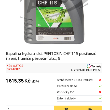
Kapalina hydraulická PENTOSIN CHF 11S posilovač
řízení, tlumiče pérování atd., 5l
Kód AUTOS
0224687
HYDRAUL CHF 11S 5L
1 615,35 Kč
Staré Město u Uh. Hradiště:
s DPH
Centrální sklad:
Pobočky CZ:
Externí sklady: