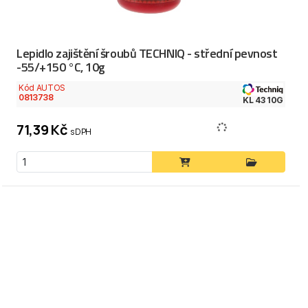
Lepidlo zajištění šroubů TECHNIQ - střední pevnost
-55/+150 °C, 10g
Kód AUTOS
0813738
KL 43 10G
71,39 Kč
s DPH