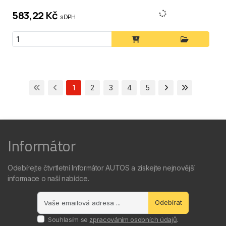
583,22 Kč
s DPH
1
2
3
4
5
Informátor
Odebírejte čtvrtletní Informátor AUTOS a získejte nejnovější
informace o naší nabídce.
Odebírat
Souhlasím se
zpracováním osobních údajů
.