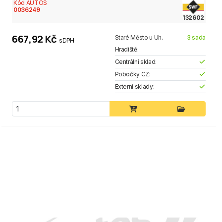
Kód AUTOS
0036249
132602
667,92 Kč
Staré Město u Uh.
3 sada
s DPH
Hradiště:
Centrální sklad:
Pobočky CZ:
Externí sklady: