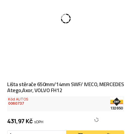
Lišta stěrače 650mm/14mm SWF/ IVECO, MERCEDES
Atego,Axor, VOLVO FH12
Kód AUTOS
0060737
132650
431,97 Kč
s DPH