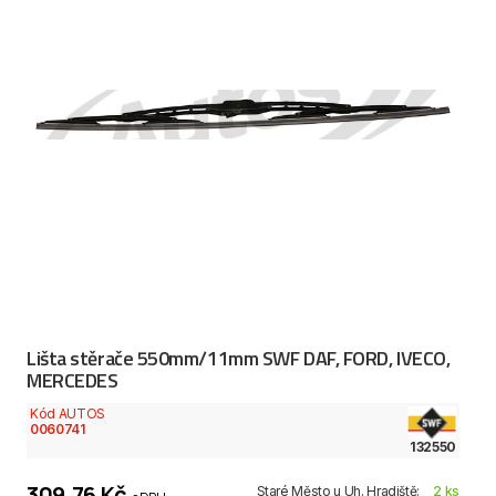
Lišta stěrače 550mm/11mm SWF DAF, FORD, IVECO,
MERCEDES
Kód AUTOS
0060741
132550
309,76 Kč
Staré Město u Uh. Hradiště:
2 ks