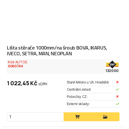
Lišta stěrače 1000mm/na šroub BOVA, IKARUS,
IVECO, SETRA, MAN, NEOPLAN
Kód AUTOS
0060744
132000
1 022,45 Kč
Staré Město u Uh. Hradiště:
s DPH
Centrální sklad:
Pobočky CZ:
Externí sklady: