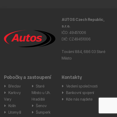
AUTOS Czech Republic,
s.r.o.
IČO: 49451006
DIČ: CZ49451006
Tovární 884, 686 03 Staré
Město
Pobočky a zastoupení
Kontakty
Břeclav
Staré
Vedení společnosti
Karlovy
Město u Uh.
Bankovní spojení
Vary
Hradiště
Kde nás najdete
Kolín
Šenov
Litomyšl
Šumperk