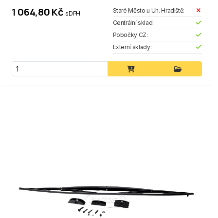
1 064,80 Kč
Staré Město u Uh. Hradiště:
s DPH
Centrální sklad:
Pobočky CZ:
Externí sklady: