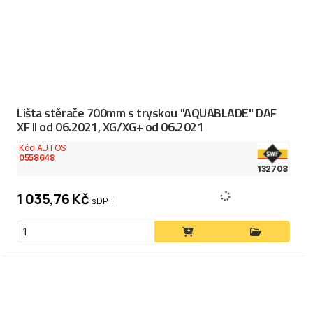
Lišta stěrače 700mm s tryskou "AQUABLADE" DAF
XF II od 06.2021, XG/XG+ od 06.2021
Kód AUTOS
0558648
132708
1 035,76 Kč
s DPH