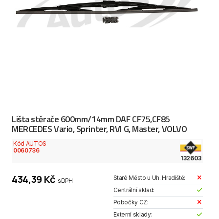
Lišta stěrače 600mm/14mm DAF CF75,CF85
MERCEDES Vario, Sprinter, RVI G, Master, VOLVO
Kód AUTOS
0060736
132603
434,39 Kč
Staré Město u Uh. Hradiště:
s DPH
Centrální sklad:
Pobočky CZ:
Externí sklady: