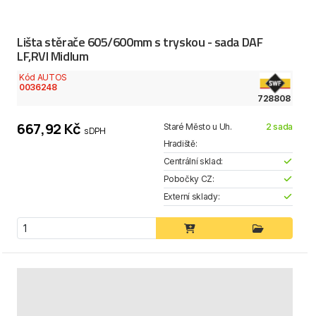
Lišta stěrače 605/600mm s tryskou - sada DAF
LF,RVI Midlum
Kód AUTOS
0036248
728808
667,92 Kč
Staré Město u Uh.
2 sada
s DPH
Hradiště:
Centrální sklad:
Pobočky CZ:
Externí sklady: