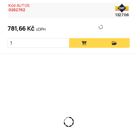
Kód AUTOS
0262762
132706
781,66 Kč
s DPH