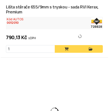
Lišta stěrače 655/9mm s tryskou - sada RVI Kerax,
Premium
Kód AUTOS
0012010
728828
790,13 Kč
s DPH