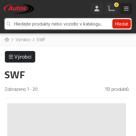
0
Hledat
Výrobci
SWF
Výrobci
SWF
Zobrazeno 1 - 20
112 produktů