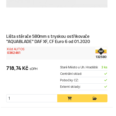
Lišta stěrače 580mm s tryskou ostřikovače
"AQUABLADE" DAF XF, CF Euro 6 od 01.2020
Kód AUTOS
0362461
132580
718,74 Kč
Staré Město u Uh. Hradiště:
3 ks
s DPH
Centrální sklad:
Pobočky CZ:
Externí sklady: