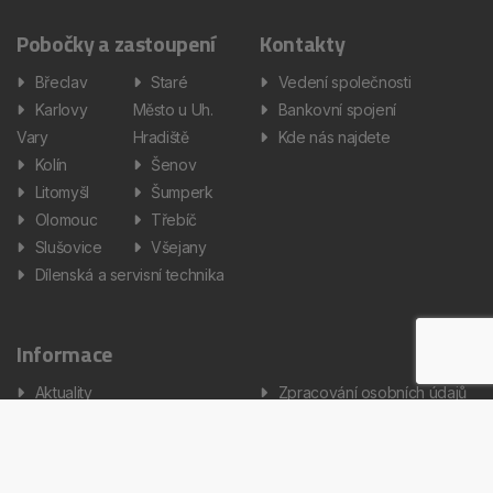
Pobočky a zastoupení
Kontakty
Břeclav
Staré
Vedení společnosti
Karlovy
Město u Uh.
Bankovní spojení
Vary
Hradiště
Kde nás najdete
Kolín
Šenov
Litomyšl
Šumperk
Olomouc
Třebíč
Slušovice
Všejany
Dílenská a servisní technika
Informace
Aktuality
Zpracování osobních údajů
Informátor
Nastavení cookies
Kariéra