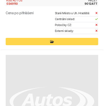
Kód AUTOS
HAZET
0349110
9012ATT
Cena po přihlášení
Staré Město u Uh. Hradiště:
Centrální sklad:
Pobočky CZ:
Externí sklady: