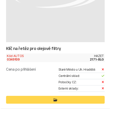
Klíč na řetěz pro olejové filtry
Kód AUTOS
HAZET
0349109
2171-8LG
Cena po přihlášení
Staré Město u Uh. Hradiště:
Centrální sklad:
Pobočky CZ:
Externí sklady: