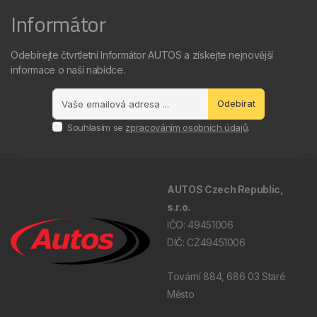
Informátor
Odebírejte čtvrtletní Informátor AUTOS a získejte nejnovější
informace o naší nabídce.
Odebírat
Souhlasím se
zpracováním osobních údajů
.
AUTOS Czech Republic,
s.r.o.
IČO: 49451006
DIČ: CZ49451006
Tovární 884, 686 03 Staré
Město