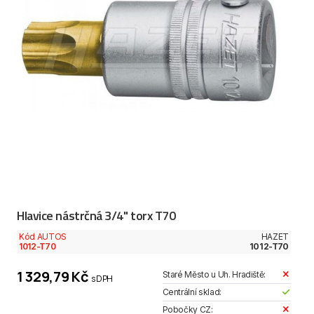
Hlavice nástrčná 3/4" torx T70
Kód AUTOS
HAZET
1012-T70
1012-T70
1 329,79 Kč
Staré Město u Uh. Hradiště:
s DPH
Centrální sklad:
Pobočky CZ: