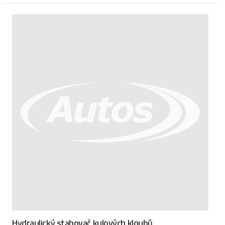
Hydraulický stahovač kulových kloubů