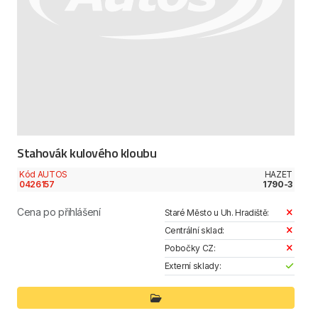
Stahovák kulového kloubu
Kód AUTOS
HAZET
0426157
1790-3
Cena po přihlášení
Staré Město u Uh. Hradiště:
Centrální sklad:
Pobočky CZ:
Externí sklady: