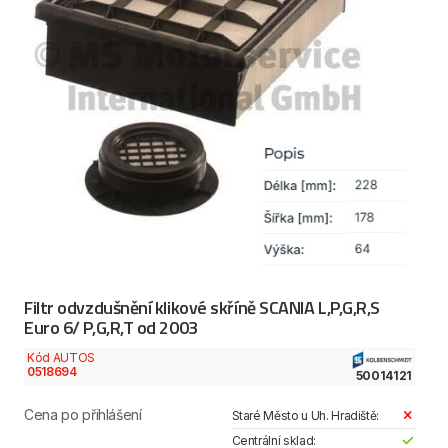
Filtr odvzdušnění klikové skříně SCANIA L,P,G,R,S
Euro 6/ P,G,R,T od 2003
Kód AUTOS
0518694
50014121
Cena po přihlášení
Staré Město u Uh. Hradiště:
Centrální sklad: