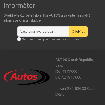
Informátor
Odebírejte čtvrtletní Informátor AUTOS a získejte nejnovější
informace o naší nabídce.
Odebírat
Souhlasím se
zpracováním osobních údajů
.
AUTOS Czech Republic,
s.r.o.
IČO: 49451006
DIČ: CZ49451006
Tovární 884, 686 03 Staré
Město