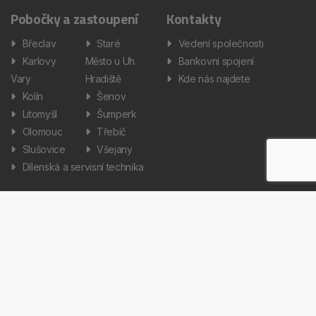
Pobočky a zastoupení
Kontakty
Břeclav
Staré
Vedení společnosti
Karlovy
Město u Uh.
Bankovní spojení
Vary
Hradiště
Kde nás najdete
Kolín
Šenov
Litomyšl
Šumperk
Olomouc
Třebíč
Slušovice
Všejany
Dílenská a servisní technika
Informace
Aktuality
Zpracování osobních údajů
Informátor
Nastavení cookies
Kariéra