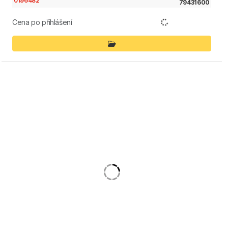
0196482
79431600
Cena po přihlášení