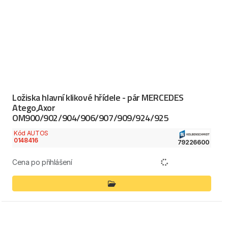
Ložiska hlavní klikové hřídele - pár MERCEDES
Atego,Axor
OM900/902/904/906/907/909/924/925
Kód AUTOS
0148416
79226600
Cena po přihlášení