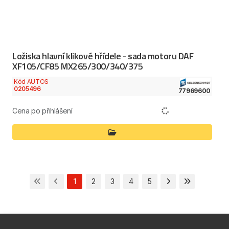
Ložiska hlavní klikové hřídele - sada motoru DAF
XF105/CF85 MX265/300/340/375
Kód AUTOS
0205496
77969600
Cena po přihlášení
1
2
3
4
5