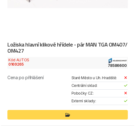
Ložiska hlavní klikové hřídele - pár MAN TGA OM407/
OM427
Kód AUTOS
0169265
78586600
Cena po přihlášení
Staré Město u Uh. Hradiště:
Centrální sklad:
Pobočky CZ:
Externí sklady: