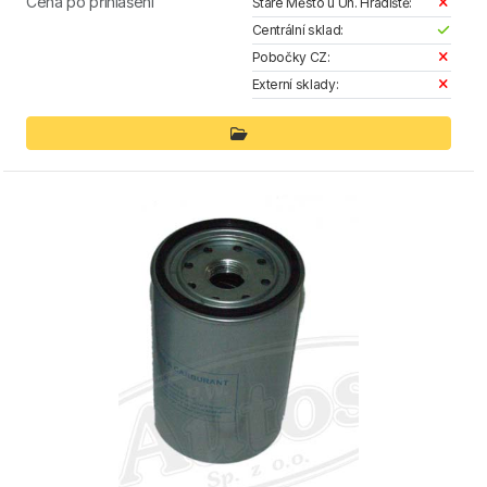
Cena po přihlášení
Staré Město u Uh. Hradiště:
Centrální sklad:
Pobočky CZ:
Externí sklady: