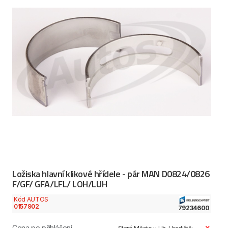
Ložiska hlavní klikové hřídele - pár MAN D0824/0826
F/GF/ GFA/LFL/ LOH/LUH
Kód AUTOS
0157902
79234600
Cena po přihlášení