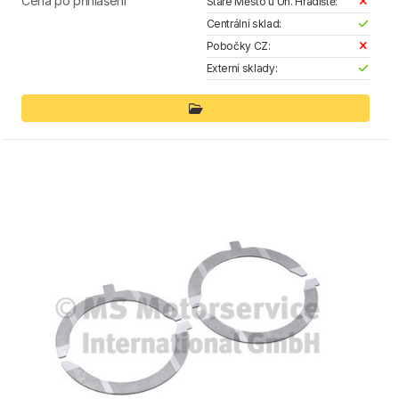
Cena po přihlášení
Staré Město u Uh. Hradiště:
Centrální sklad:
Pobočky CZ:
Externí sklady: