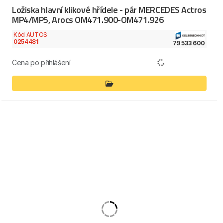
Ložiska hlavní klikové hřídele - pár MERCEDES Actros
MP4/MP5, Arocs OM471.900-OM471.926
Kód AUTOS
0254481
79 533 600
Cena po přihlášení