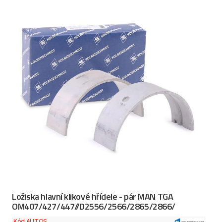
Ložiska hlavní klikové hřídele - pár MAN TGA
OM407/427/447//D2556/2566/2865/2866/
Kód AUTOS