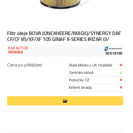
Filtr oleje BOVA JONCKHEERE/MAGIQ/SYNERGY DAF
CF/CF 85/XF/XF 105 GINAF X-SERIES IRIZAR i3/
Kód AUTOS
0514084
50014195
Cena po přihlášení
Staré Město u Uh. Hradiště:
Centrální sklad:
Pobočky CZ:
Externí sklady: