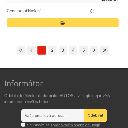
Cena po přihlášení
1
2
3
4
5
Informátor
Odebírejte čtvrtletní Informátor AUTOS a získejte nejnovější
informace o naší nabídce.
Odebírat
Souhlasím se
zpracováním osobních údajů
.