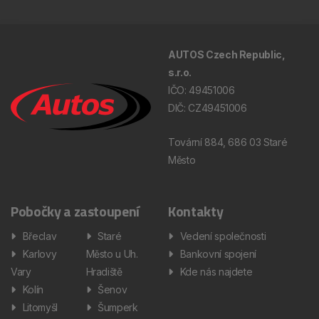
AUTOS Czech Republic,
s.r.o.
IČO: 49451006
DIČ: CZ49451006
Tovární 884, 686 03 Staré
Město
Pobočky a zastoupení
Kontakty
Břeclav
Staré
Vedení společnosti
Karlovy
Město u Uh.
Bankovní spojení
Vary
Hradiště
Kde nás najdete
Kolín
Šenov
Litomyšl
Šumperk