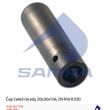
Čep čelisti brzdy 20x30x104 ZN RVI R330
Kód AUTOS
080.126