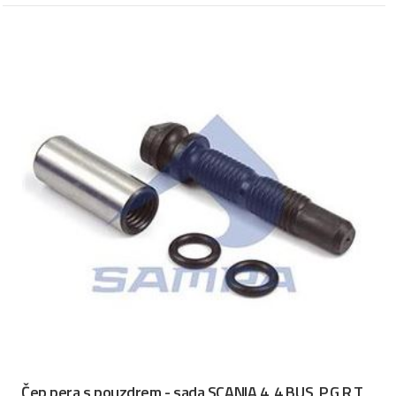
Čep pera s pouzdrem - sada SCANIA 4, 4 BUS, P,G,R,T