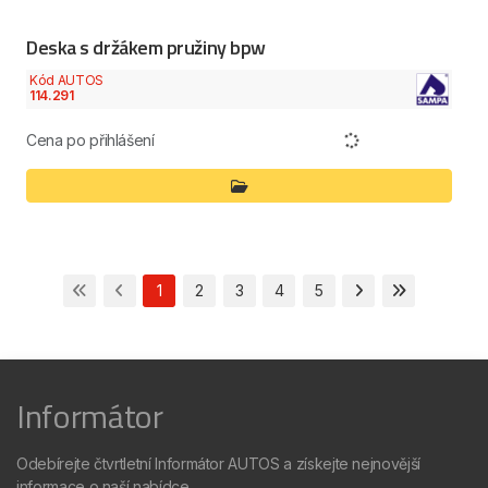
Deska s držákem pružiny bpw
Kód AUTOS
114.291
Cena po přihlášení
1
2
3
4
5
Informátor
Odebírejte čtvrtletní Informátor AUTOS a získejte nejnovější
informace o naší nabídce.