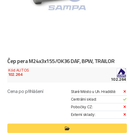
Čep pera M24x3x155/OK36 DAF, BPW, TRAILOR
Kód AUTOS
102.264
102.264
Cena po přihlášení
Staré Město u Uh. Hradiště:
Centrální sklad:
Pobočky CZ:
Externí sklady: