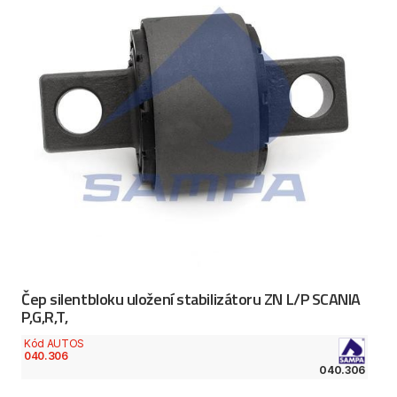
Čep silentbloku uložení stabilizátoru ZN L/P SCANIA
P,G,R,T,
Kód AUTOS
040.306
040.306