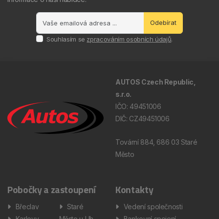
Odebírat
Souhlasím se
zpracováním osobních údajů
.
AUTOS Czech Republic,
s.r.o.
IČO: 49451006
DIČ: CZ49451006
Tovární 884, 686 03 Staré
Město
Pobočky a zastoupení
Kontakty
Břeclav
Staré
Vedení společnosti
Karlovy
Město u Uh.
Bankovní spojení