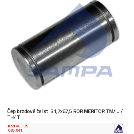
Čep brzdové čelisti 31,7x67,5 ROR MERITOR TM/ U /
TH/ T
Kód AUTOS
085.041