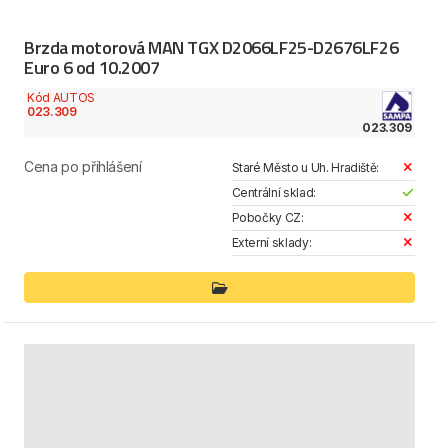
Brzda motorová MAN TGX D2066LF25-D2676LF26
Euro 6 od 10.2007
Kód AUTOS
023.309
023.309
Cena po přihlášení
Staré Město u Uh. Hradiště:
Centrální sklad:
Pobočky CZ:
Externí sklady: