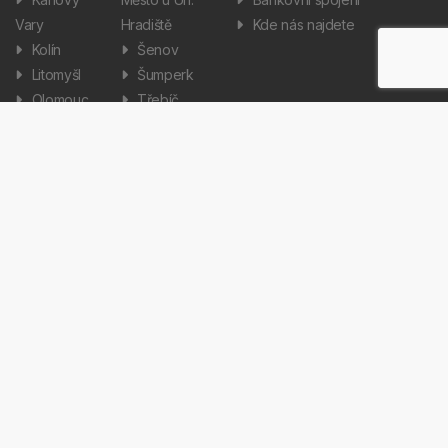
Vary
Hradiště
Kde nás najdete
Kolín
Šenov
Litomyšl
Šumperk
Olomouc
Třebíč
Slušovice
Všejany
Dílenská a servisní technika
Informace
Aktuality
Zpracování osobních údajů
Informátor
Nastavení cookies
Kariéra
Copyright © 2026 AUTOS Czech Republic, s.r.o. Všechna práva
vyhrazena.
Created by Terys IT