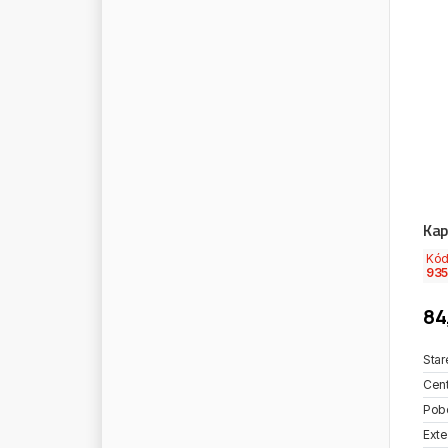
E
U
R
O
R
I
C
A
M
B
I
E
X
I
D
E
E
X
M
O
T
E
X
T
O
L
F
A
1
F
A
B
I
O
F
A
B
R
I
L
C
A
R
Kap
F
A
G
Kó
F
A
L
C
O
N
T
O
O
L
S
935
F
A
R
M
A
84
F
A
S
T
F
E
B
E
R
Star
Cent
F
E
B
I
Pob
F
E
D
E
R
A
L
Exte
F
E
D
E
R
A
L
-
K
O
N
T
I
C
H