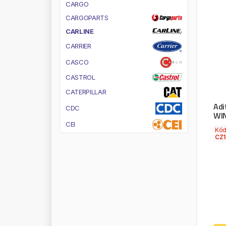
C
A
R
G
O
C
A
R
G
O
P
A
R
T
S
C
A
R
L
I
N
E
C
A
R
R
I
E
R
C
A
S
C
O
C
A
S
T
R
O
L
C
A
T
E
R
P
I
L
L
A
R
Adi
C
D
C
WIN
C
E
I
Kó
CZ
C
G
R
C
I
T
R
O
E
N
/
P
E
U
G
E
O
T
C
O
J
A
L
I
C
O
N
D
O
R
C
O
N
T
I
C
O
N
T
I
N
E
N
T
A
L
C
O
N
T
I
T
E
C
H