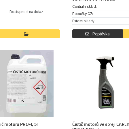
Centrální sklad:
Dostupnost na dotaz
Pobočky CZ:
Externí sklady:
Poptávka
tič motoru PROFI, 5l
Čistič motorů ve spreji CARL