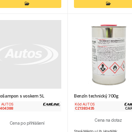
ošampon s voskem 5L
Benzín technický 700g
d AUTOS
Kód AUTOS
1404388
CZ1383435
CA
Cena na dotaz
Cena po přihlášení
Staré Město u Uh. Hradiště: