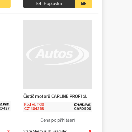
Poptávka
Čistič motorů CARLINE PROFI 5L
Kód AUTOS
R0427
CZ1404268
CAR0900
Cena po přihlášení
Staré Město u Uh. Hradiště: