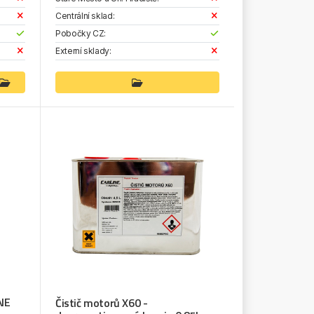
Centrální sklad:
Pobočky CZ:
Externí sklady:
INE
Čistič motorů X60 -