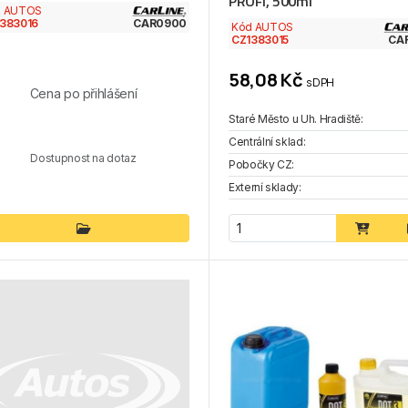
PROFI, 500ml
d AUTOS
383016
CAR0900
Kód AUTOS
CZ1383015
CA
58,08 Kč
s DPH
Cena po přihlášení
Staré Město u Uh. Hradiště:
Centrální sklad:
Dostupnost na dotaz
Pobočky CZ:
Externí sklady: