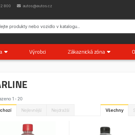
42 800
autos@autos.cz
ka
Výrobci
Zákaznická zóna
O
ARLINE
zeno 1 - 20
chozí
Nejlevnější
Nejdražší
Všechny