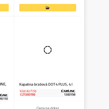
INE,
Kapalina brzdová DOT4 PLUS, 4 l
Kód AUTOS
CZ1383156
1383156
R0110
Cena na dotaz