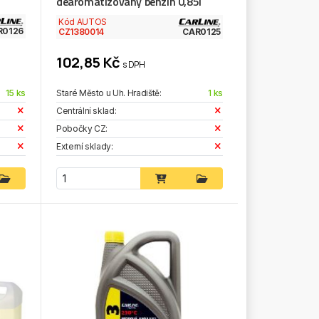
dearomatizovaný benzin 0,85l
Kód AUTOS
R0126
CZ1380014
CAR0125
102,85 Kč
s DPH
15 ks
Staré Město u Uh. Hradiště:
1 ks
Centrální sklad:
Pobočky CZ:
Externí sklady: