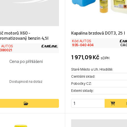
tič motorů X60 -
Kapalina brzdová DOT3, 25 l
romatizovaný benzin 4,5l
Kód AUTOS
935-040 404
CA
d AUTOS
380021
1 971,09 Kč
s DPH
Cena po přihlášení
Staré Město u Uh. Hradiště:
Centrální sklad:
Dostupnost na dotaz
Pobočky CZ:
Externí sklady: