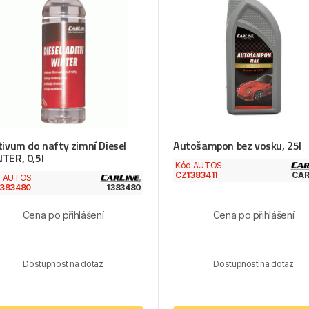
tivum do nafty zimní Diesel
Autošampon bez vosku, 25l
TER, 0,5l
Kód AUTOS
CZ1383411
CA
d AUTOS
1383480
1383480
Cena po přihlášení
Cena po přihlášení
Dostupnost na dotaz
Dostupnost na dotaz