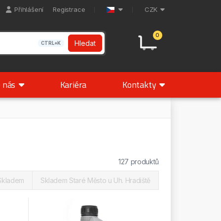
Přihlášení
Registrace
CZK
0
Hledat
CTRL+K
 nás
Kariéra
Kontakty
127 produktů
Skladem
Skladem Staré Město u Uh. Hradiště