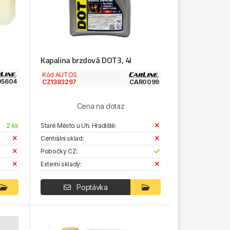
Kapalina brzdová DOT3, 4l
Kód AUTOS
05604
CZ1383297
CAR0099
Cena na dotaz
2 ks
Staré Město u Uh. Hradiště:
Centrální sklad:
Pobočky CZ:
Externí sklady:
Poptávka