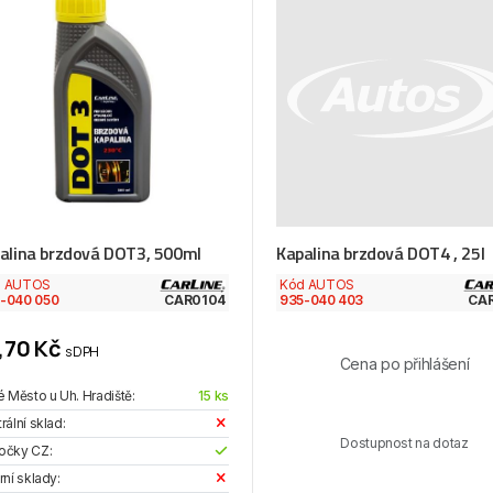
alina brzdová DOT3, 500ml
Kapalina brzdová DOT4 , 25l
d AUTOS
Kód AUTOS
-040 050
CAR0104
935-040 403
CA
,70 Kč
s DPH
Cena po přihlášení
é Město u Uh. Hradiště:
15 ks
rální sklad:
Dostupnost na dotaz
očky CZ:
rní sklady: