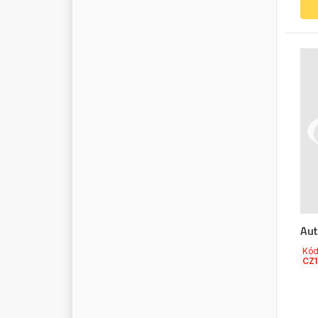
C
O
N
V
I
T
E
X
C
O
O
P
E
R
C
O
R
T
E
C
O
C
O
S
I
B
O
C
O
S
P
E
L
C
O
V
E
I
N
C
O
V
I
N
D
C
O
V
I
N
T
E
X
C
S
Y
C
U
M
M
I
N
S
C
X
Aut
D
.
T
.
Kó
CZ
D
A
F
D
A
K
E
N
D
A
S
T
E
R
I