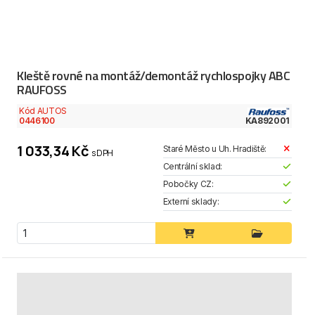
Kleště rovné na montáž/demontáž rychlospojky ABC
RAUFOSS
Kód AUTOS
0446100
KA892001
1 033,34 Kč
Staré Město u Uh. Hradiště:
s DPH
Centrální sklad:
Pobočky CZ:
Externí sklady: