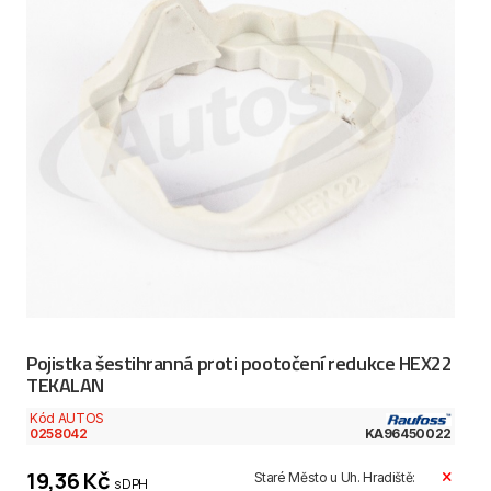
Pojistka šestihranná proti pootočení redukce HEX22
TEKALAN
Kód AUTOS
0258042
KA96450022
19,36 Kč
Staré Město u Uh. Hradiště:
s DPH