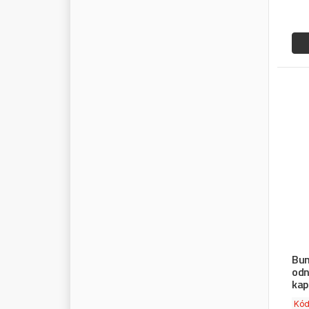
Bun
odn
kap
Kó