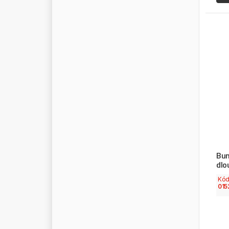
Bun
dlo
Kó
015