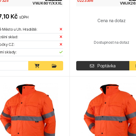
7325
0223356
VWJK60Y/XXXL
VWJK26
7,10 Kč
s DPH
Cena na dotaz
é Město u Uh. Hradiště:
rální sklad:
Dostupnost na dotaz
očky CZ:
rní sklady:
Poptávka