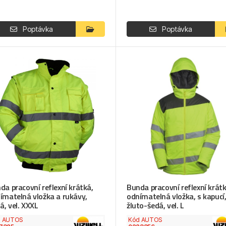
Poptávka
Poptávka
da pracovní reflexní krátká,
Bunda pracovní reflexní krátk
ímatelná vložka a rukávy,
odnímatelná vložka, s kapucí
tá, vel. XXXL
žluto-šedá, vel. L
d AUTOS
Kód AUTOS