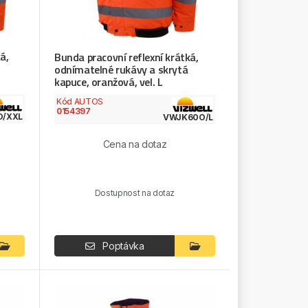
á,
Bunda pracovní reflexní krátká,
odnímatelné rukávy a skrytá
kapuce, oranžová, vel. L
Kód AUTOS
0154397
O/XXL
VWJK60O/L
Cena na dotaz
Dostupnost na dotaz
Poptávka