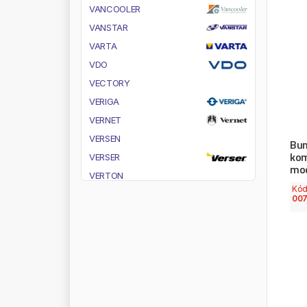
V
A
N
C
O
O
L
E
R
V
A
N
S
T
A
R
V
A
R
T
A
V
D
O
V
E
C
T
O
R
Y
V
E
R
I
G
A
V
E
R
N
E
T
V
E
R
S
E
N
Bun
kom
V
E
R
S
E
R
mod
V
E
R
T
O
N
Kó
V
I
F
00
V
I
G
N
A
L
V
I
K
A
N
V
I
S
T
E
O
N
V
I
T
E
S
C
O
V
I
Z
W
E
L
L