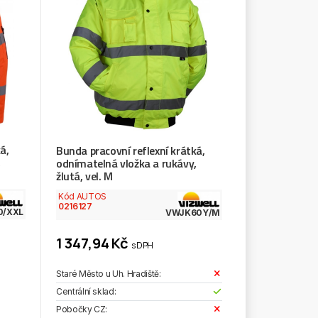
á,
Bunda pracovní reflexní krátká,
,
odnímatelná vložka a rukávy,
žlutá, vel. M
Kód AUTOS
0216127
0/XXL
VWJK60Y/M
1 347,94 Kč
s DPH
Staré Město u Uh. Hradiště:
Centrální sklad:
Pobočky CZ: