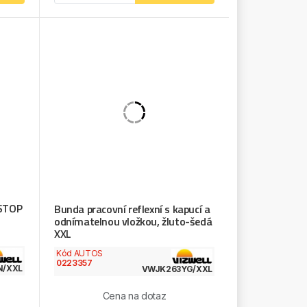
PSTOP
Bunda pracovní reflexní s kapucí a
odnímatelnou vložkou, žluto-šedá
XXL
Kód AUTOS
0223357
N/XXL
VWJK263YG/XXL
Cena na dotaz