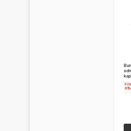
Bun
odn
kap
Kó
015