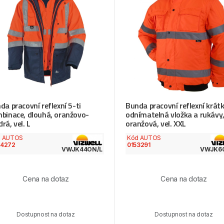
da pracovní reflexní 5-ti
Bunda pracovní reflexní krátk
binace, dlouhá, oranžovo-
odnímatelná vložka a rukávy
rá, vel. L
oranžová, vel. XXL
d AUTOS
Kód AUTOS
74272
0153291
VWJK44ON/L
VWJK6
Cena na dotaz
Cena na dotaz
Dostupnost na dotaz
Dostupnost na dotaz