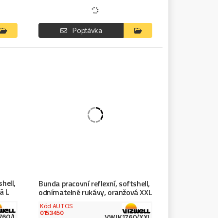
Poptávka
hell,
Bunda pracovní reflexní, softshell,
á L
odnímatelné rukávy, oranžová XXL
Kód AUTOS
0153450
76O/L
VWJK176O/XXL