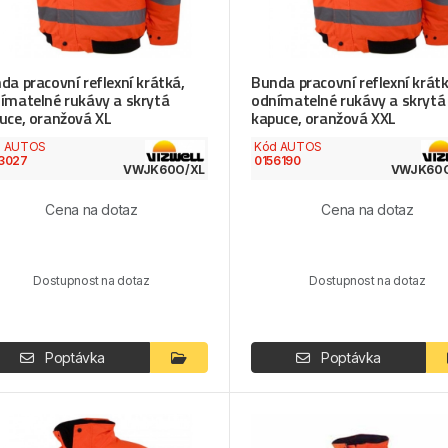
da pracovní reflexní krátká,
Bunda pracovní reflexní krátk
ímatelné rukávy a skrytá
odnímatelné rukávy a skrytá
uce, oranžová XL
kapuce, oranžová XXL
d AUTOS
Kód AUTOS
3027
0156190
VWJK60O/XL
VWJK60
Cena na dotaz
Cena na dotaz
Dostupnost na dotaz
Dostupnost na dotaz
Poptávka
Poptávka