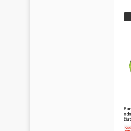
V
O
I
T
H
V
O
L
T
V
O
L
V
O
V
W
W
A
B
C
O
W
A
E
C
O
W
A
H
L
E
R
W
A
C
H
-
M
O
T
W
A
I
G
E
E
R
W
A
I
G
L
O
B
A
L
W
A
L
T
E
R
W
A
S
W
D
-
4
0
Bun
W
E
B
A
S
T
O
odn
žlu
W
E
G
M
A
N
N
Kó
W
E
S
E
M