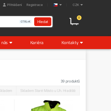
Přihlášení
Registrace
CZK
0
Hledat
CTRL+K
 nás
Kariéra
Kontakty
39 produktů
Skladem
Skladem Staré Město u Uh. Hradiště