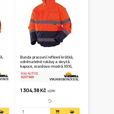
á,
Bunda pracovní reflexní krátká,
odnímatelné rukávy a skrytá
kapuce, oranžovo-modrá XXXL
Kód AUTOS
0217349
ON/S
VWJK60BON/XXXL
1 304,38 Kč
s DPH