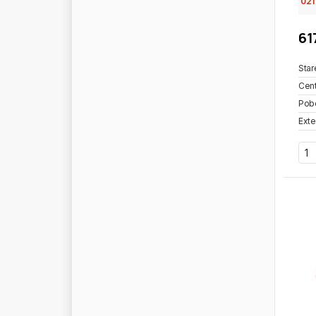
021
W
E
W
E
L
E
R
61
W
F
Z
W
I
C
H
M
A
N
N
Star
W
I
N
D
F
O
R
C
E
Cent
W
I
N
K
L
E
R
Pob
W
I
N
N
A
R
D
Exte
W
I
N
S
H
A
F
T
W
I
R
A
W
I
S
T
E
R
W
I
S
T
R
A
W
I
X
W
O
S
I
M
A
N
W
R
O
B
E
L
W
T
A
W
T
A
(
W
H
E
E
L
S
T
R
U
C
K
A
U
T
O
S
)