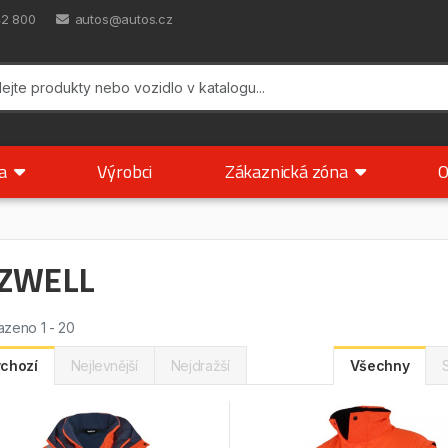
42 800
autos@autos.cz
ka
Výrobci
Zákaznická zóna
O
IZWELL
zeno 1 - 20
chozí
Nejlevnější
Nejdražší
Všechny