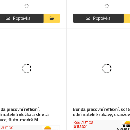
Poptávka
Poptávka
da pracovní reflexní,
Bunda pracovní reflexní, softs
ímatelná vložka a skrytá
odnímatelné rukávy, oranžov
uce, žluto-modrá M
Kód AUTOS
0153321
d AUTOS
VWJK1