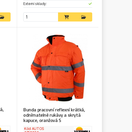
Externí sklady:
á,
Bunda pracovní reflexní krátká,
,
odnímatelné rukávy a skrytá
kapuce, oranžová S
Kód AUTOS