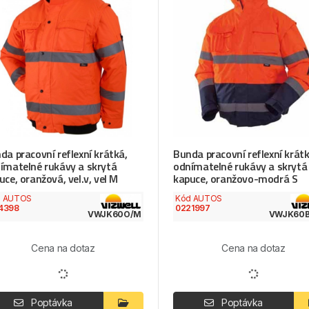
da pracovní reflexní krátká,
Bunda pracovní reflexní krátk
ímatelné rukávy a skrytá
odnímatelné rukávy a skrytá
uce, oranžová, vel.v, vel M
kapuce, oranžovo-modrá S
d AUTOS
Kód AUTOS
4398
0221997
VWJK60O/M
VWJK60B
Cena na dotaz
Cena na dotaz
Poptávka
Poptávka