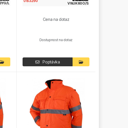
0153290
3YG/L
VWJK60O/S
Cena na dotaz
Dostupnost na dotaz
Poptávka