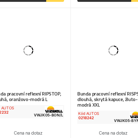
da pracovní reflexní RIPSTOP,
Bunda pracovní reflexní RIS
uhá, oranžovo-modrá L
dlouhá, skrytá kapuce, žluto-
modrá XXL
d AUTOS
2232
Kód AUTOS
VWJK05-BON/L
0218242
VWJK05-BY
Cena na dotaz
Cena na dotaz