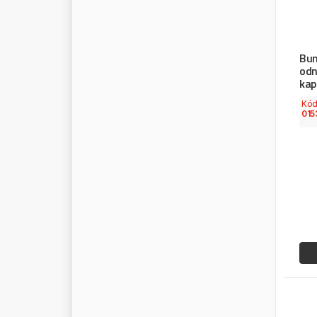
W
U
N
D
E
R
B
A
U
M
W
U
R
T
H
W
U
Z
E
T
E
M
Bun
X
T
L
I
N
E
odn
kap
Y
U
M
A
K
Z
F
Kó
015
Z
R
E
M
B
Z
V
L