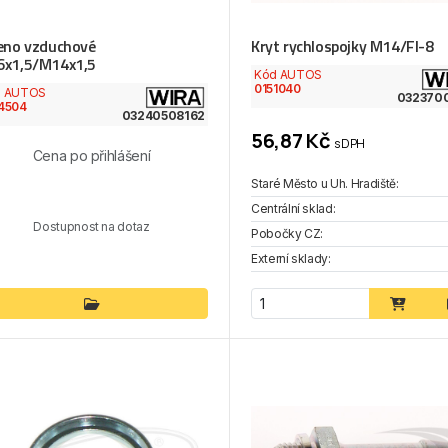
eno vzduchové
Kryt rychlospojky M14/FI-8
x1,5/M14x1,5
Kód AUTOS
0151040
d AUTOS
032370
4504
03240508162
56,87 Kč
s DPH
Cena po přihlášení
Staré Město u Uh. Hradiště:
Centrální sklad:
Dostupnost na dotaz
Pobočky CZ:
Externí sklady: