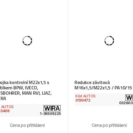
pojka kontrolní M22x1,5 s
Redukce závitová
tilkem BPW, IVECO,
M16x1,5/M22x1,5 / PA10/15
SBOHRER, MAN RVI, LIAZ,
Kód AUTOS
TRA
0130472
032603
d AUTOS
33409
1-36509225
Cena po přihlášení
Cena po přihlášení