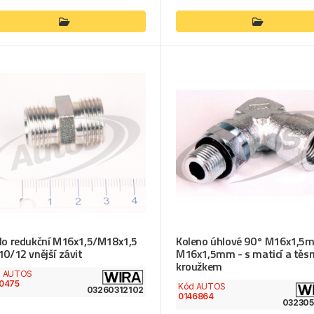
lo redukční M16x1,5/M18x1,5
Koleno úhlové 90° M16x1,5
10/12 vnější závit
M16x1,5mm - s maticí a těsn
kroužkem
d AUTOS
0475
Kód AUTOS
03260312102
0146864
032305