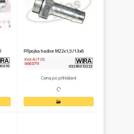
6
Přípojka hadice M22x1,5/13x6
Kód AUTOS
0003711
30010
03285013222
Cena po přihlášení