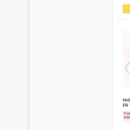
W
F
Z
W
I
C
H
M
A
N
N
W
I
N
D
F
O
R
C
E
W
I
N
K
L
E
R
W
I
N
N
A
R
D
W
I
N
S
H
A
F
T
W
I
R
A
W
I
S
T
E
R
W
I
S
T
R
A
W
I
X
W
O
S
I
M
A
N
W
R
O
B
E
L
Hrd
PA 
W
T
A
W
T
A
(
W
H
E
E
L
S
T
R
U
C
K
A
U
T
O
S
)
Kó
013
W
U
N
D
E
R
B
A
U
M