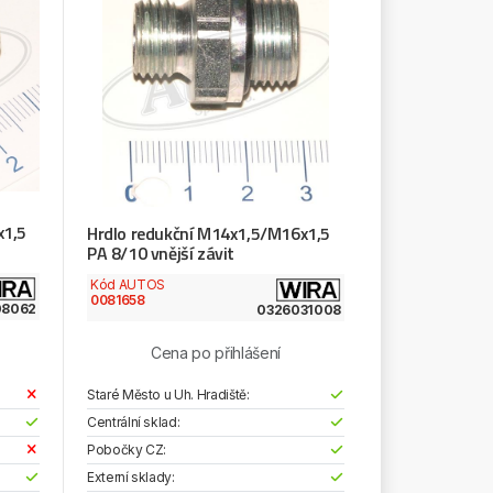
x1,5
Hrdlo redukční M14x1,5/M16x1,5
PA 8/10 vnější závit
Kód AUTOS
0081658
08062
0326031008
Cena po přihlášení
Staré Město u Uh. Hradiště:
Centrální sklad:
Pobočky CZ:
Externí sklady: