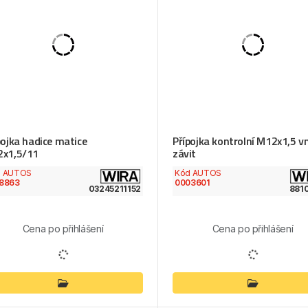
pojka hadice matice
Přípojka kontrolní M12x1,5 vn
x1,5/11
závit
d AUTOS
Kód AUTOS
8863
0003601
03245211152
881
Cena po přihlášení
Cena po přihlášení