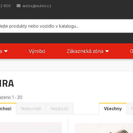
42 800
autos@autos.cz
ka
Výrobci
Zákaznická zóna
O
IRA
zeno 1 - 20
chozí
Nejlevnější
Nejdražší
Všechny