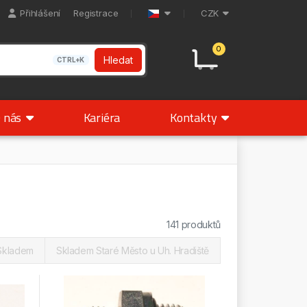
Přihlášení
Registrace
CZK
0
Hledat
CTRL+K
 nás
Kariéra
Kontakty
141 produktů
Skladem
Skladem Staré Město u Uh. Hradiště