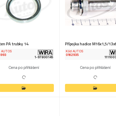
ten PA trubky 14
Přípojka hadice M16x1,5/13x
d AUTOS
Kód AUTOS
4993
0162935
1-97800145
111100
Cena po přihlášení
Cena po přihlášení