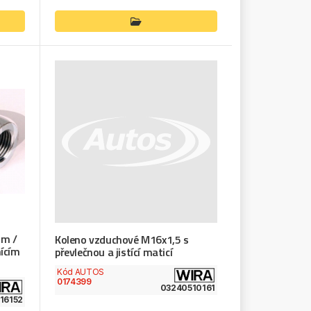
mm /
Koleno vzduchové M16x1,5 s
ícím
převlečnou a jistící maticí
Kód AUTOS
0174399
03240510161
16152