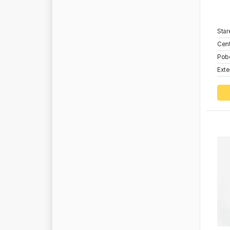
W
U
R
T
H
W
U
Z
E
T
E
M
X
T
L
I
N
E
Star
Y
U
M
A
K
Cent
Pob
Z
F
Exte
Z
R
E
M
B
Z
V
L