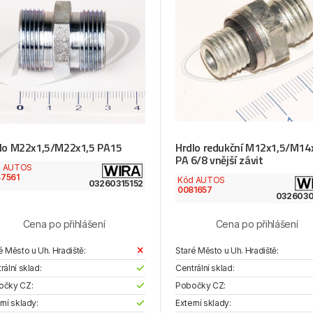
lo M22x1,5/M22x1,5 PA15
Hrdlo redukční M12x1,5/M14
PA 6/8 vnější závit
d AUTOS
7561
Kód AUTOS
03260315152
0081657
032603
Cena po přihlášení
Cena po přihlášení
é Město u Uh. Hradiště:
Staré Město u Uh. Hradiště:
rální sklad:
Centrální sklad:
očky CZ:
Pobočky CZ:
rní sklady:
Externí sklady: