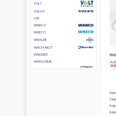
V
O
L
T
V
O
L
V
O
V
W
W
A
B
C
O
W
A
E
C
O
W
A
H
L
E
R
W
A
C
H
-
M
O
T
Hrd
W
A
I
G
E
E
R
W
A
I
G
L
O
B
A
L
Kó
004
W
A
L
T
E
R
W
A
S
W
D
-
4
0
W
E
B
A
S
T
O
Star
W
E
G
M
A
N
N
Cent
W
E
S
E
M
Pob
Exte
W
E
W
E
L
E
R