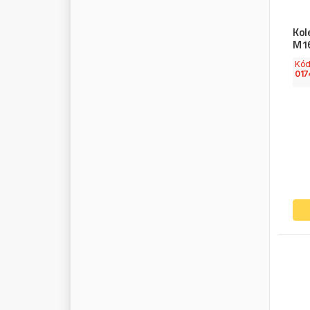
Kol
M16
Kó
017