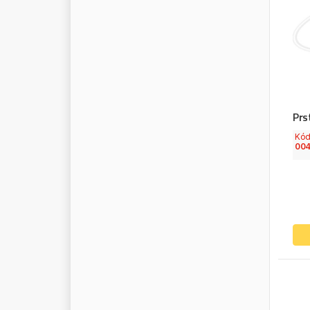
Prs
Kó
00