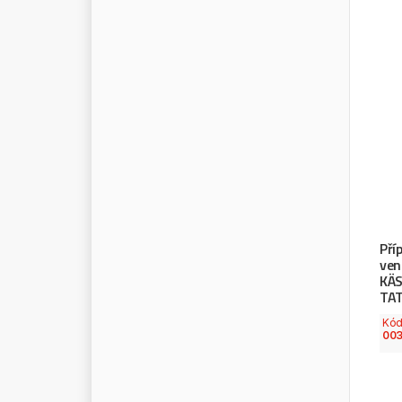
Pří
ven
KÄS
TA
Kó
00