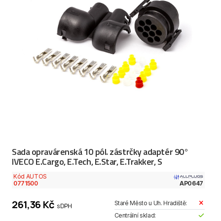
Sada opravárenská 10 pól. zástrčky adaptér 90°
IVECO E.Cargo, E.Tech, E.Star, E.Trakker, S
Kód AUTOS
0771500
AP0647
261,36 Kč
Staré Město u Uh. Hradiště:
s DPH
Centrální sklad: