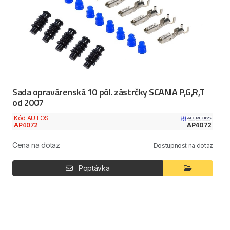
Sada opravárenská 10 pól. zástrčky SCANIA P,G,R,T
od 2007
Kód AUTOS
AP4072
AP4072
Cena na dotaz
Dostupnost na dotaz
Poptávka