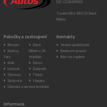
DIČ: CZ49451006
Tovární 884, 686 03 Staré
Město
Pobočky a zastoupení
Kontakty
Břeclav
Staré
Vedení společnosti
Karlovy
Město u Uh.
Bankovní spojení
Vary
Hradiště
Kde nás najdete
Kolín
Šenov
Litomyšl
Šumperk
Olomouc
Třebíč
Slušovice
Všejany
Dílenská a servisní technika
Informace