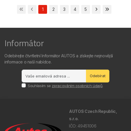
1
2
3
4
5
Informátor
Odebírejte čtvrtletní Informátor AUTOS a získejte nejnovější
informace o naší nabídce.
Odebírat
Souhlasím se
zpracováním osobních údajů
.
AUTOS Czech Republic,
s.r.o.
IČO: 49451006