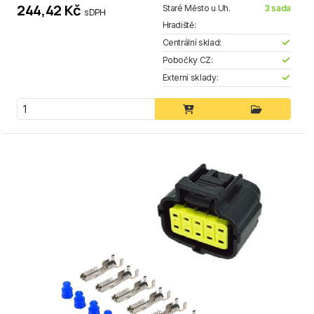
244,42 Kč
Staré Město u Uh.
3 sada
s DPH
Hradiště:
Centrální sklad:
Pobočky CZ:
Externí sklady: