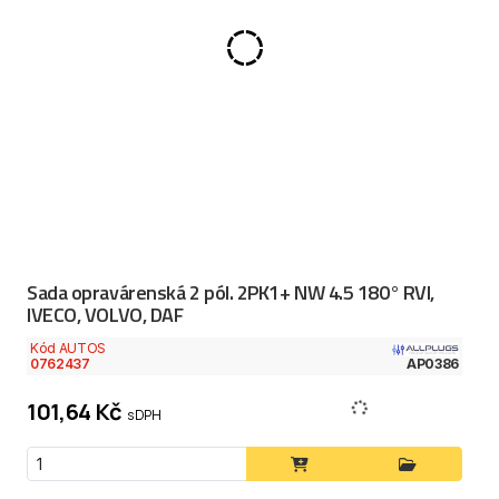
Sada opravárenská 2 pól. 2PK1+ NW 4.5 180° RVI,
IVECO, VOLVO, DAF
Kód AUTOS
0762437
AP0386
101,64 Kč
s DPH