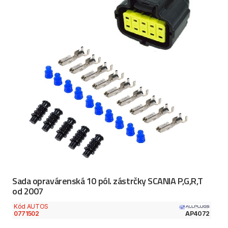
Sada opravárenská 10 pól. zástrčky SCANIA P,G,R,T
od 2007
Kód AUTOS
0771502
AP4072