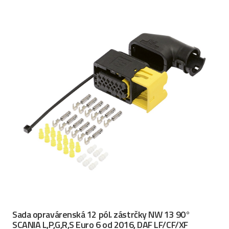
Sada opravárenská 12 pól. zástrčky NW 13 90°
SCANIA L,P,G,R,S Euro 6 od 2016, DAF LF/CF/XF