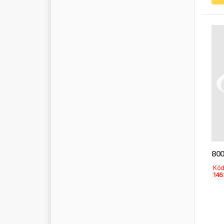
H
Y
D
R
A
F
O
R
C
E
H
Y
V
A
C
H
A
M
P
I
O
N
C
H
E
N
G
S
H
A
N
I
D
E
A
L
I
N
A
I
N
G
R
E
M
I
O
I
N
N
I
I
N
T
E
R
P
A
R
T
I
P
H
I
S
K
R
A
800
I
T
A
L
Y
Kó
146
I
T
R
U
S
C
O
I
V
E
C
O
J
A
K
O
P
A
R
T
S
J
A
L
T
E
S
T