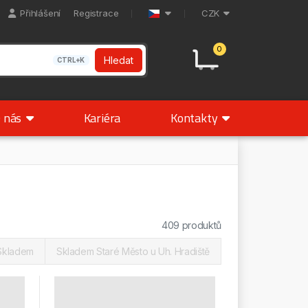
Přihlášení
Registrace
CZK
0
Hledat
CTRL+K
 nás
Kariéra
Kontakty
409 produktů
Skladem
Skladem Staré Město u Uh. Hradiště