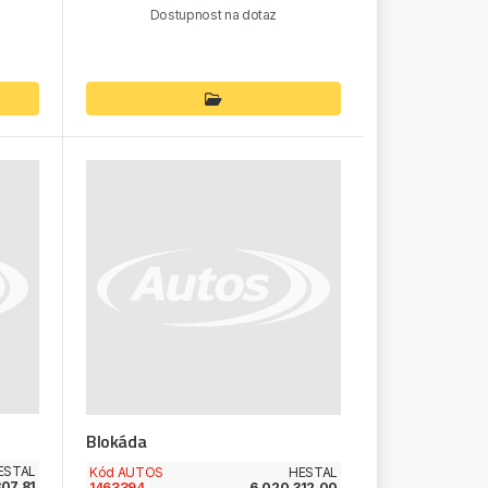
Dostupnost na dotaz
Blokáda
ESTAL
Kód AUTOS
HESTAL
307.81
1463394
6.020.312.00