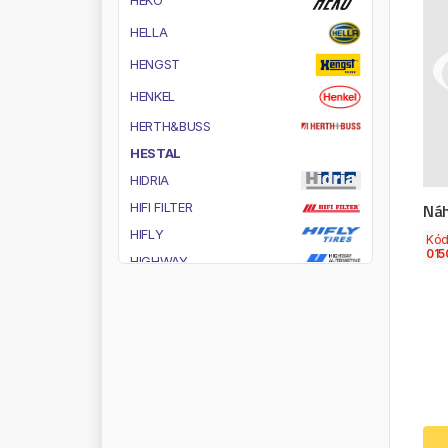
H
E
K
O
H
E
L
L
A
H
E
N
G
S
T
H
E
N
K
E
L
H
E
R
T
H
&
B
U
S
S
H
E
S
T
A
L
H
I
D
R
I
A
Náh
H
I
F
I
F
I
L
T
E
R
H
I
F
L
Y
Kó
015
H
I
G
H
W
A
Y
H
O
B
I
H
O
F
M
A
N
N
H
O
L
S
E
T
H
O
R
P
O
L
H
P
H
U
T
C
H
I
N
S
O
N