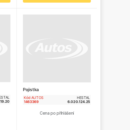
Pojistka
ESTAL
Kód AUTOS
HESTAL
19.20
1463369
6.020.124.25
Cena po přihlášení