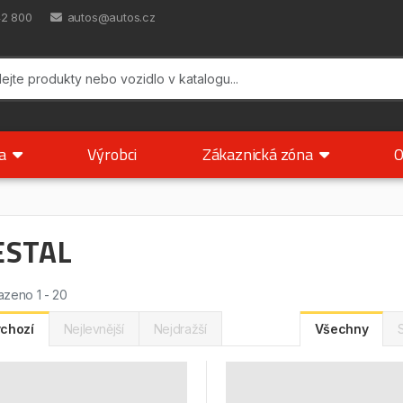
42 800
autos@autos.cz
ka
Výrobci
Zákaznická zóna
O
ESTAL
zeno 1 - 20
chozí
Nejlevnější
Nejdražší
Všechny