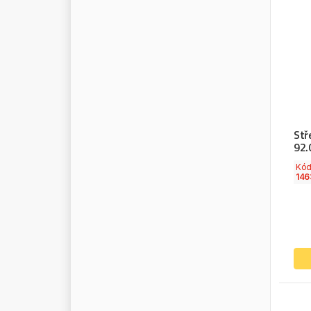
L
I
Q
U
I
D
P
O
W
E
R
L
O
B
S
T
E
R
L
O
C
T
I
T
E
L
O
K
H
E
N
L
O
T
O
S
O
I
L
L
U
B
L
I
N
E
L
U
C
A
S
Stře
92.
L
U
F
T
B
A
C
K
E
Kó
L
U
K
146
L
U
M
A
G
M
.
A
.
N
.
M
A
G
N
E
T
I
M
A
R
E
L
L
I
M
A
G
N
U
M
M
A
H
L
E
M
A
J
O
R
S
E
L
L