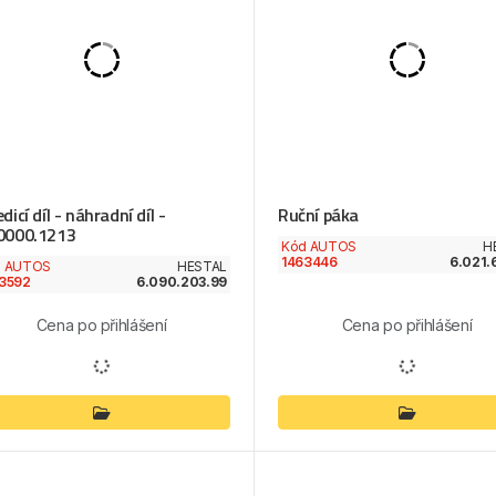
dicí díl - náhradní díl -
Ruční páka
0000.1213
Kód AUTOS
H
1463446
6.021.
d AUTOS
HESTAL
3592
6.090.203.99
Cena po přihlášení
Cena po přihlášení