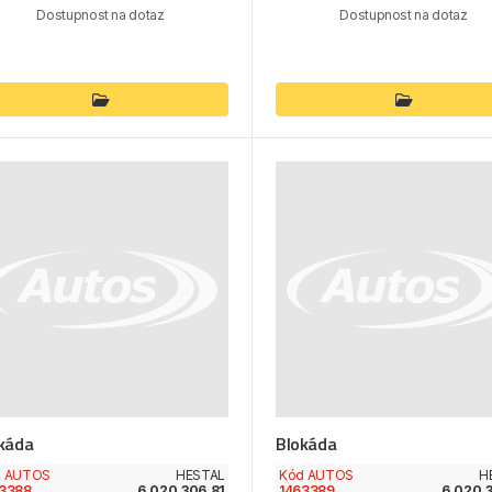
Dostupnost na dotaz
Dostupnost na dotaz
káda
Blokáda
d AUTOS
HESTAL
Kód AUTOS
H
3388
6.020.306.81
1463389
6.020.