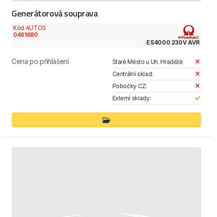
Generátorová souprava
Kód AUTOS
0461680
ES4000 230V AVR
Cena po přihlášení
Staré Město u Uh. Hradiště:
Centrální sklad:
Pobočky CZ:
Externí sklady: