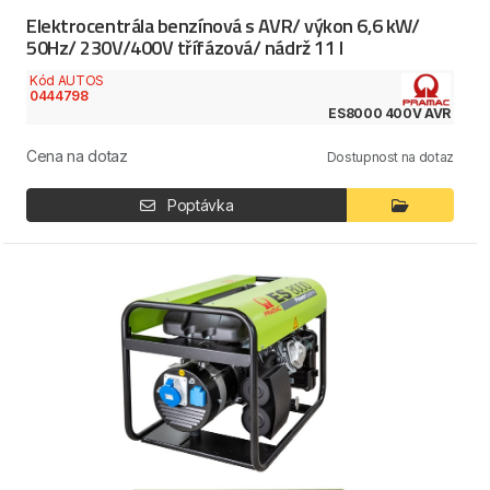
Elektrocentrála benzínová s AVR/ výkon 6,6 kW/
50Hz/ 230V/400V třífázová/ nádrž 11 l
Kód AUTOS
0444798
ES8000 400V AVR
Cena na dotaz
Dostupnost na dotaz
Poptávka