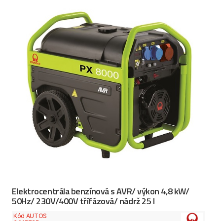
Elektrocentrála benzínová s AVR/ výkon 4,8 kW/
50Hz/ 230V/400V třífázová/ nádrž 25 l
Kód AUTOS