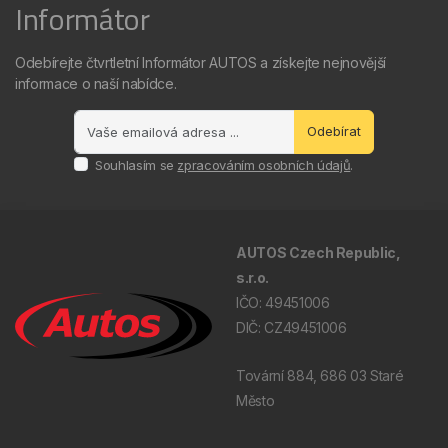
Informátor
Odebírejte čtvrtletní Informátor AUTOS a získejte nejnovější
informace o naší nabídce.
Odebírat
Souhlasím se
zpracováním osobních údajů
.
AUTOS Czech Republic,
s.r.o.
IČO: 49451006
DIČ: CZ49451006
Tovární 884, 686 03 Staré
Město