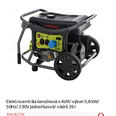
Elektrocentrála benzínová s AVR/ výkon 5,8 kW/
50Hz/ 230V jednofázová/ nádrž 26 l
Kód AUTOS