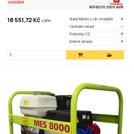
0445808
WX6200 230V AVR
18 551,72 Kč
Staré Město u Uh. Hradiště:
s DPH
Centrální sklad:
Pobočky CZ:
Externí sklady: