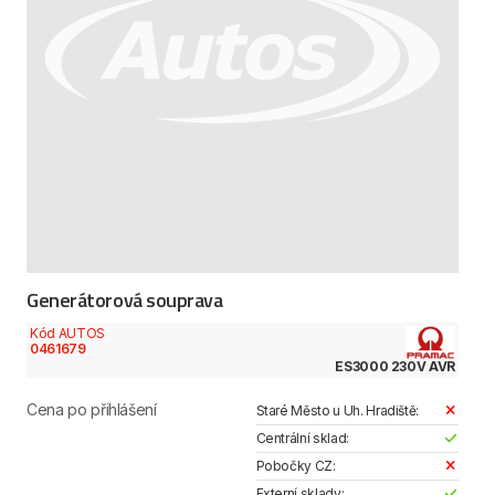
Generátorová souprava
Kód AUTOS
0461679
ES3000 230V AVR
Cena po přihlášení
Staré Město u Uh. Hradiště:
Centrální sklad:
Pobočky CZ:
Externí sklady: