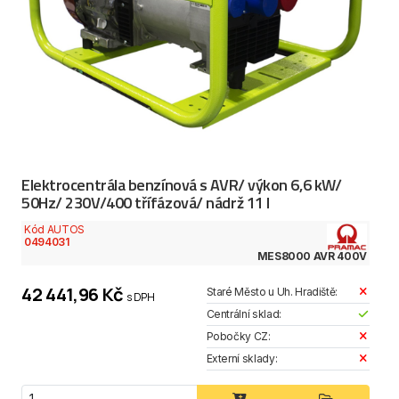
Elektrocentrála benzínová s AVR/ výkon 6,6 kW/
50Hz/ 230V/400 třífázová/ nádrž 11 l
Kód AUTOS
0494031
MES8000 AVR 400V
42 441,96 Kč
Staré Město u Uh. Hradiště:
s DPH
Centrální sklad:
Pobočky CZ:
Externí sklady: