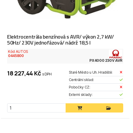
Elektrocentrála benzínová s AVR/ výkon 2,7 kW/
50Hz/ 230V jednofázová/ nádrž 18,5 l
Kód AUTOS
0445800
PX4000 230V AVR
18 227,44 Kč
Staré Město u Uh. Hradiště:
s DPH
Centrální sklad:
Pobočky CZ:
Externí sklady: