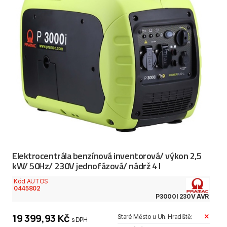
Elektrocentrála benzínová inventorová/ výkon 2,5
kW/ 50Hz/ 230V jednofázová/ nádrž 4 l
Kód AUTOS
0445802
P3000I 230V AVR
19 399,93 Kč
Staré Město u Uh. Hradiště:
s DPH