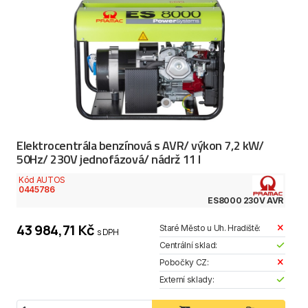
Elektrocentrála benzínová s AVR/ výkon 7,2 kW/
50Hz/ 230V jednofázová/ nádrž 11 l
Kód AUTOS
0445786
ES8000 230V AVR
43 984,71 Kč
Staré Město u Uh. Hradiště:
s DPH
Centrální sklad:
Pobočky CZ:
Externí sklady: