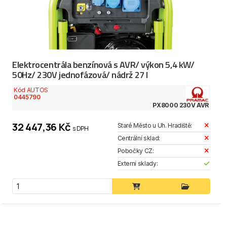
Elektrocentrála benzínová s AVR/ výkon 5,4 kW/
50Hz/ 230V jednofázová/ nádrž 27 l
Kód AUTOS
0445790
PX8000 230V AVR
32 447,36 Kč
Staré Město u Uh. Hradiště:
s DPH
Centrální sklad:
Pobočky CZ:
Externí sklady: