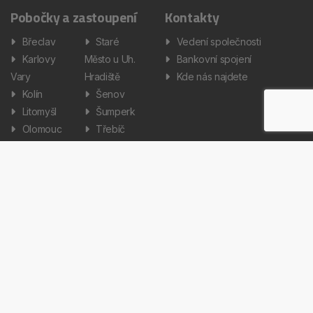
Pobočky a zastoupení
Kontakty
Břeclav
Staré
Vedení společnosti
Karlovy
Město u Uh.
Bankovní spojení
Vary
Hradiště
Kde nás najdete
Kolín
Šenov
Litomyšl
Šumperk
Olomouc
Třebíč
Slušovice
Všejany
Dílenská a servisní technika
Informace
Aktuality
Zpracování osobních údajů
Informátor
Nastavení cookies
Kariéra