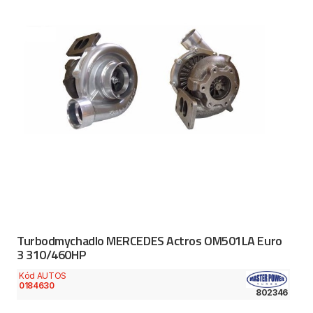
Turbodmychadlo MERCEDES Actros OM501LA Euro
3 310/460HP
Kód AUTOS
0184630
802346