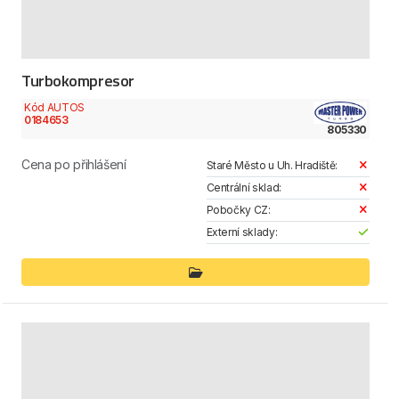
Turbokompresor
Kód AUTOS
0184653
805330
Cena po přihlášení
Staré Město u Uh. Hradiště:
Centrální sklad:
Pobočky CZ:
Externí sklady: