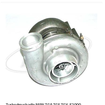
Turbodmychadlo MAN TGA,TGS,TGX, E2000