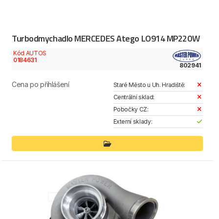
Turbodmychadlo MERCEDES Atego LO914 MP220W
Kód AUTOS
0184631
802941
Cena po přihlášení
Staré Město u Uh. Hradiště:
Centrální sklad:
Pobočky CZ:
Externí sklady: