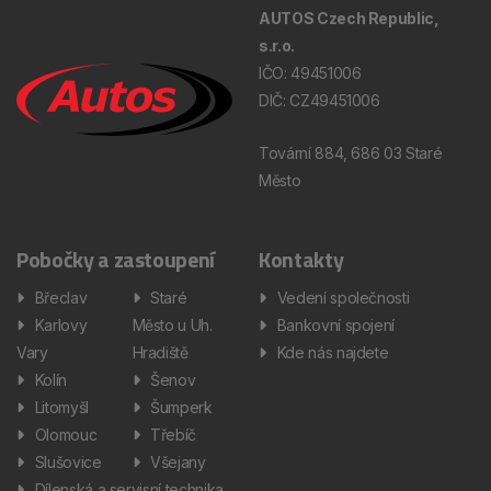
AUTOS Czech Republic,
s.r.o.
IČO: 49451006
DIČ: CZ49451006
Tovární 884, 686 03 Staré
Město
Pobočky a zastoupení
Kontakty
Břeclav
Staré
Vedení společnosti
Karlovy
Město u Uh.
Bankovní spojení
Vary
Hradiště
Kde nás najdete
Kolín
Šenov
Litomyšl
Šumperk
Olomouc
Třebíč
Slušovice
Všejany
Dílenská a servisní technika