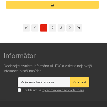
1
2
3
Informátor
Odebírejte čtvrtletní Informátor AUTOS a získejte nejnovější
informace o naší nabídce.
Odebírat
Souhlasím se
zpracováním osobních údajů
.