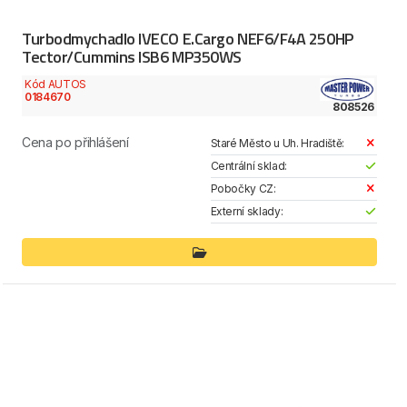
Turbodmychadlo IVECO E.Cargo NEF6/F4A 250HP
Tector/Cummins ISB6 MP350WS
Kód AUTOS
0184670
808526
Cena po přihlášení
Staré Město u Uh. Hradiště:
Centrální sklad:
Pobočky CZ:
Externí sklady: