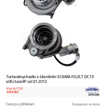
Turbodmychadlo s těsněním SCANIA P,G,R,T DC13
405/444HP od 01.2012
Kód AUTOS
0252162
805489
Cena po přihlášení
Dostupnost na dotaz