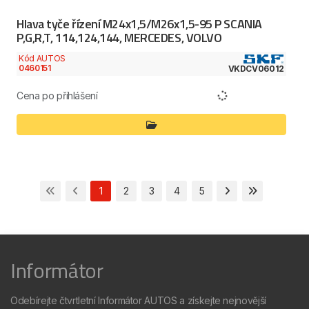
Hlava tyče řízení M24x1,5/M26x1,5-95 P SCANIA
P,G,R,T, 114,124,144, MERCEDES, VOLVO
Kód AUTOS
0460151
VKDCV06012
Cena po přihlášení
1
2
3
4
5
Informátor
Odebírejte čtvrtletní Informátor AUTOS a získejte nejnovější