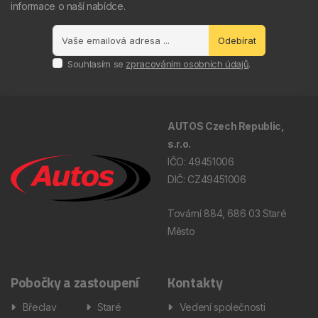
informace o naší nabídce.
Odebírat
Souhlasím se
zpracováním osobních údajů
.
AUTOS Czech Republic,
s.r.o.
IČO: 49451006
DIČ: CZ49451006
Tovární 884, 686 03 Staré
Město
Pobočky a zastoupení
Kontakty
Břeclav
Staré
Vedení společnosti