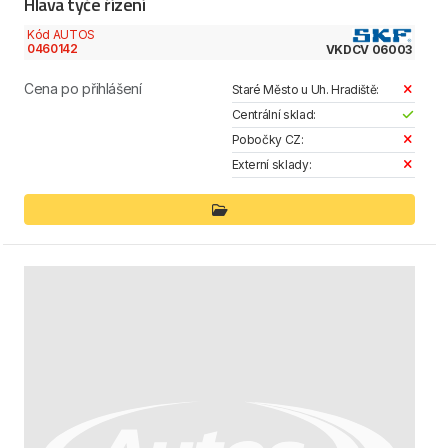
Hlava tyče řízení
Kód AUTOS
0460142
VKDCV 06003
Cena po přihlášení
Staré Město u Uh. Hradiště:
Centrální sklad:
Pobočky CZ:
Externí sklady: