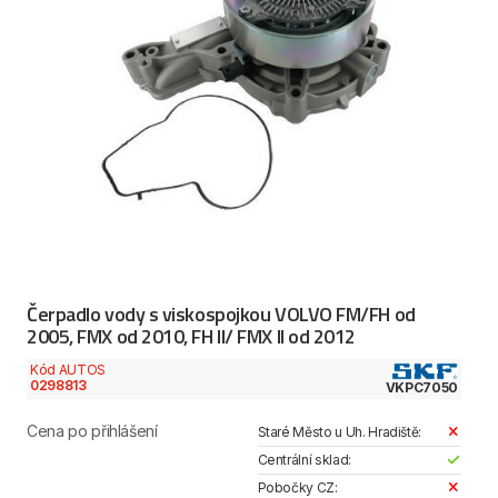
Čerpadlo vody s viskospojkou VOLVO FM/FH od
2005, FMX od 2010, FH II/ FMX II od 2012
Kód AUTOS
0298813
VKPC7050
Cena po přihlášení
Staré Město u Uh. Hradiště:
Centrální sklad:
Pobočky CZ: