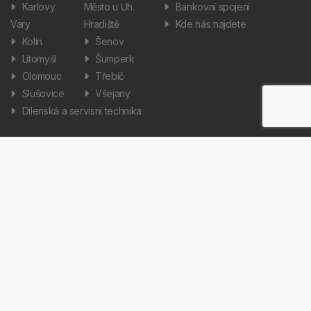
Karlovy
Město u Uh.
Bankovní spojení
Vary
Hradiště
Kde nás najdete
Kolín
Šenov
Litomyšl
Šumperk
Olomouc
Třebíč
Slušovice
Všejany
Dílenská a servisní technika
Informace
Aktuality
Zpracování osobních údajů
Informátor
Nastavení cookies
Kariéra
Copyright © 2026 AUTOS Czech Republic, s.r.o. Všechna práva
vyhrazena.
Created by Terys IT