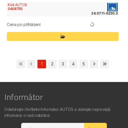
Kód AUTOS
0408755
24.0711-6230.3
Cena po přihlášení
1
2
3
4
5
Informátor
Odebírejte čtvrtletní Informátor AUTOS a získejte nejnovější
informace o naší nabídce.