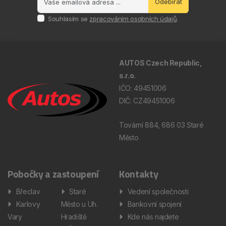
Odebírat
Souhlasím se
zpracováním osobních údajů
.
AUTOS Czech Republic,
s.r.o.
IČO: 49451006
DIČ: CZ49451006
Tovární 884, 686 03 Staré
Město
Pobočky a zastoupení
Kontakty
Břeclav
Staré
Vedení společnosti
Karlovy
Město u Uh.
Bankovní spojení
Vary
Hradiště
Kde nás najdete