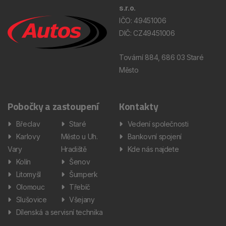
s.r.o.
IČO: 49451006
DIČ: CZ49451006
Tovární 884, 686 03 Staré
Město
Pobočky a zastoupení
Kontakty
Břeclav
Staré
Vedení společnosti
Karlovy
Město u Uh.
Bankovní spojení
Vary
Hradiště
Kde nás najdete
Kolín
Šenov
Litomyšl
Šumperk
Olomouc
Třebíč
Slušovice
Všejany
Dílenská a servisní technika