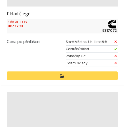
Chladič egr
Kód AUTOS
0877793
5317072
Cena po přihlášení
Staré Město u Uh. Hradiště:
Centrální sklad:
Pobočky CZ:
Externí sklady: