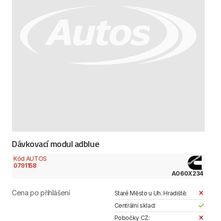
Dávkovací modul adblue
Kód AUTOS
0791158
A060X234
Cena po přihlášení
Staré Město u Uh. Hradiště:
Centrální sklad:
Pobočky CZ: