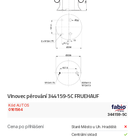
Vlnovec pérování 344159-5C FRUEHAUF
Kód AUTOS
0161564
344159-5C
Cena po přihlášení
Staré Město u Uh. Hradiště:
Centrální sklad: