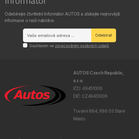
Informátor
Odebírejte čtvrtletní Informátor AUTOS a získejte nejnovější
informace o naší nabídce.
Odebírat
Souhlasím se
zpracováním osobních údajů
.
AUTOS Czech Republic,
s.r.o.
IČO: 49451006
DIČ: CZ49451006
Tovární 884, 686 03 Staré
Město