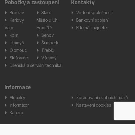
Pobočky a zastoupení
Kontakty
Břeclav
Staré
Vedení společnosti
Karlovy
Město u Uh.
Bankovní spojení
Vary
Hradiště
Kde nás najdete
Kolín
Šenov
Litomyšl
Šumperk
Olomouc
Třebíč
Slušovice
Všejany
Dílenská a servisní technika
Informace
Aktuality
Zpracování osobních údajů
Informátor
Nastavení cookies
Kariéra
Copyright © 2026 AUTOS Czech Republic, s.r.o. Všechna práva