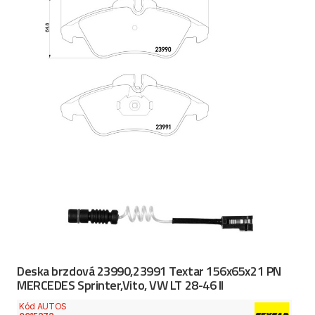
Deska brzdová 23990,23991 Textar 156x65x21 PN
MERCEDES Sprinter,Vito, VW LT 28-46 II
Kód AUTOS