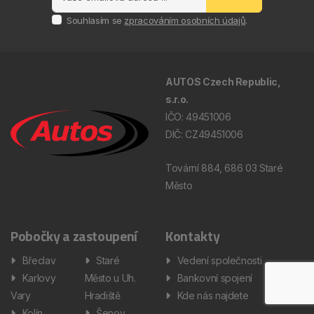
Souhlasím se
zpracováním osobních údajů
.
AUTOS Czech Republic,
s.r.o.
IČO: 49451006
DIČ: CZ49451006
Tovární 884, 686 03 Staré
Město
Pobočky a zastoupení
Kontakty
Břeclav
Staré
Vedení společnosti
Karlovy
Město u Uh.
Bankovní spojení
Vary
Hradiště
Kde nás najdete
Kolín
Šenov