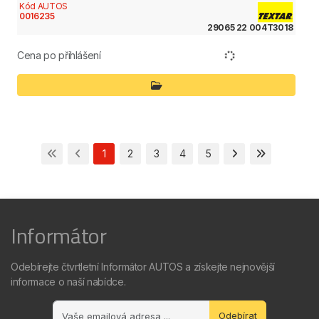
Kód AUTOS
0016235
29065 22 004T3018
Cena po přihlášení
1
2
3
4
5
Informátor
Odebírejte čtvrtletní Informátor AUTOS a získejte nejnovější
informace o naší nabídce.
Odebírat