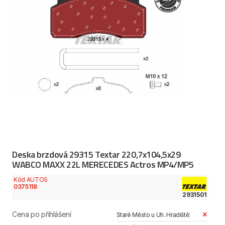
Deska brzdová 29315 Textar 220,7x104,5x29
WABCO MAXX 22L MERECEDES Actros MP4/MP5
Kód AUTOS
0375118
2931501
Cena po přihlášení
Staré Město u Uh. Hradiště: