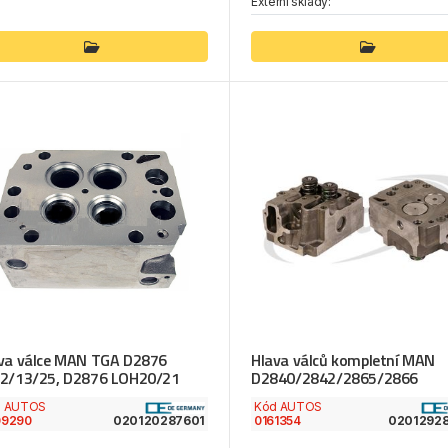
Externí sklady:
va válce MAN TGA D2876
Hlava válců kompletní MAN
2/13/25, D2876 LOH20/21
D2840/2842/2865/2866
d AUTOS
Kód AUTOS
09290
0161354
020120287601
0201292