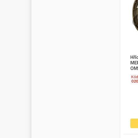
P
L
A
T
I
N
U
M
P
L
E
S
S
P
L
U
M
P
L
U
S
W
A
Y
P
O
L
I
P
L
A
S
T
P
O
L
M
O
P
O
M
M
I
E
R
Hří
P
O
W
E
R
M
A
X
MER
OM5
P
O
Z
K
R
O
N
E
Kó
P
P
U
H
F
A
S
T
S
E
R
V
I
C
E
02
P
R
A
M
A
C
P
R
E
S
I
D
E
N
T
P
R
E
S
T
O
L
I
T
E
P
R
I
M
E
-
R
I
D
E
P
R
O
D
P
R
O
D
R
I
V
E