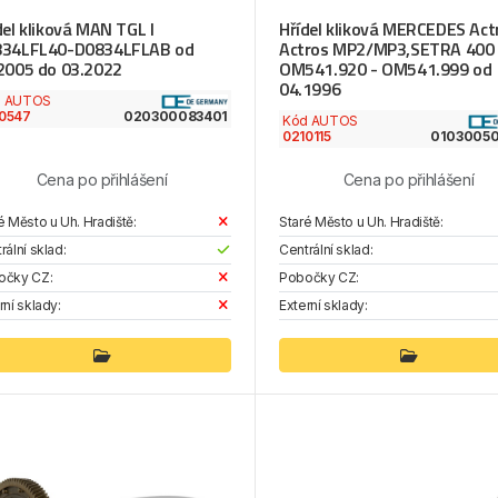
del kliková MAN TGL I
Hřídel kliková MERCEDES Act
34LFL40-D0834LFLAB od
Actros MP2/MP3,SETRA 400
2005 do 03.2022
OM541.920 - OM541.999 od
04.1996
d AUTOS
0547
020300083401
Kód AUTOS
0210115
0103005
Cena po přihlášení
Cena po přihlášení
é Město u Uh. Hradiště:
Staré Město u Uh. Hradiště:
rální sklad:
Centrální sklad:
očky CZ:
Pobočky CZ:
rní sklady:
Externí sklady: