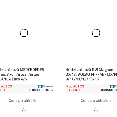
del vačková MERCEDEDES
Hřídel vačková RVI Magnum, 
ros, Axor, Arocs, Antos
DXi13, VOLVO FH/FM/FMX/
01LA Euro 4/5
9/10/11/12/13/16
d AUTOS
Kód AUTOS
7980
0168840
010500501002
030500D
Cena po přihlášení
Cena po přihlášení