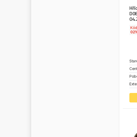
Hří
P
A
R
A
M
O
D08
P
A
Y
E
N
04.
P
E
R
F
E
C
T
E
Q
U
I
P
M
E
N
T
Kó
021
P
E
R
M
A
T
E
X
P
E
T
E
R
S
P
E
W
A
G
P
H
A
R
O
S
Star
P
H
I
L
L
I
P
S
Cent
P
H
O
E
N
I
X
Pob
Exte
P
I
E
R
B
U
R
G
P
I
L
K
I
N
G
T
O
N
P
I
R
E
L
L
I
P
I
U
S
I
P
L
A
S
T
E
X
P
L
A
S
T
I
M
A
T