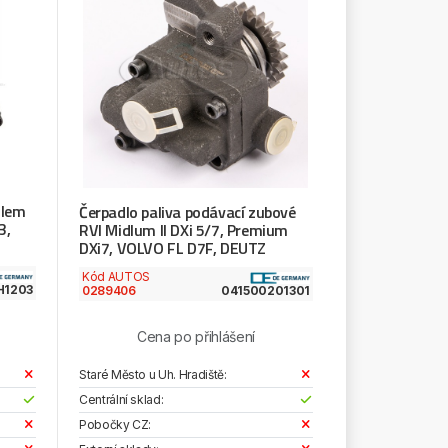
olem
Čerpadlo paliva podávací zubové
3,
RVI Midlum II DXi 5/7, Premium
DXi7, VOLVO FL D7F, DEUTZ
Kód AUTOS
H1203
0289406
041500201301
Cena po přihlášení
Staré Město u Uh. Hradiště:
Centrální sklad:
Pobočky CZ: