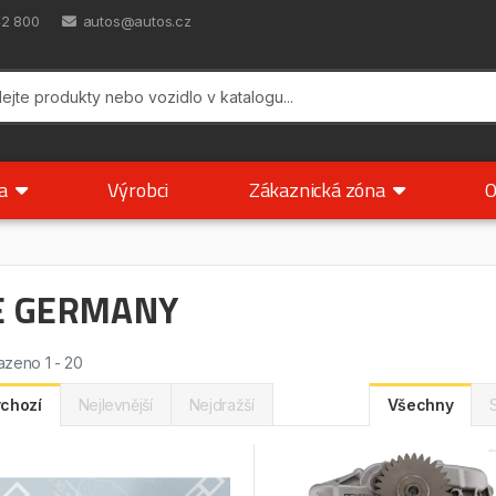
42 800
autos@autos.cz
ka
Výrobci
Zákaznická zóna
O
E GERMANY
zeno 1 - 20
chozí
Nejlevnější
Nejdražší
Všechny