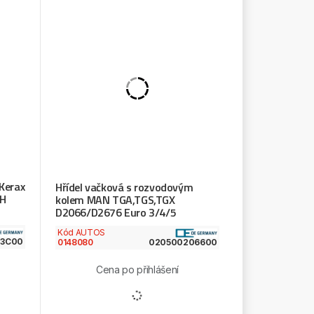
Kerax
Hřídel vačková s rozvodovým
NH
kolem MAN TGA,TGS,TGX
D2066/D2676 Euro 3/4/5
Kód AUTOS
13C00
0148080
020500206600
Cena po přihlášení