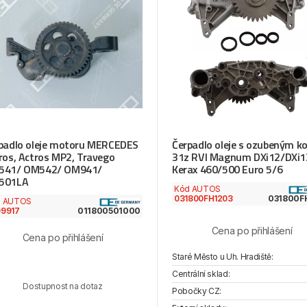
padlo oleje motoru MERCEDES
Čerpadlo oleje s ozubeným k
ros, Actros MP2, Travego
31z RVI Magnum DXi12/DXi1
541/ OM542/ OM941/
Kerax 460/500 Euro 5/6
501LA
Kód AUTOS
031800FH1203
031800F
d AUTOS
9917
011800501000
Cena po přihlášení
Cena po přihlášení
Staré Město u Uh. Hradiště:
Centrální sklad:
Dostupnost na dotaz
Pobočky CZ: