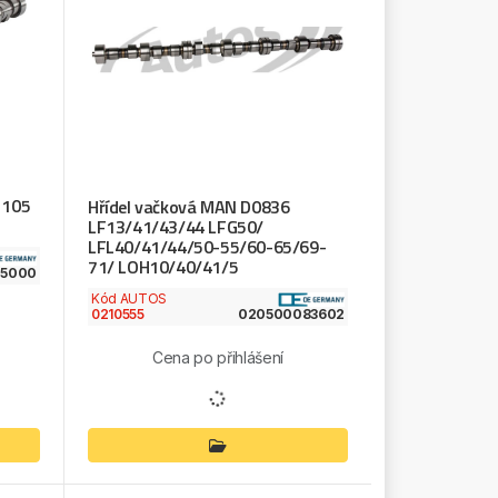
 105
Hřídel vačková MAN D0836
LF13/41/43/44 LFG50/
LFL40/41/44/50-55/60-65/69-
71/ LOH10/40/41/5
05000
Kód AUTOS
0210555
020500083602
Cena po přihlášení