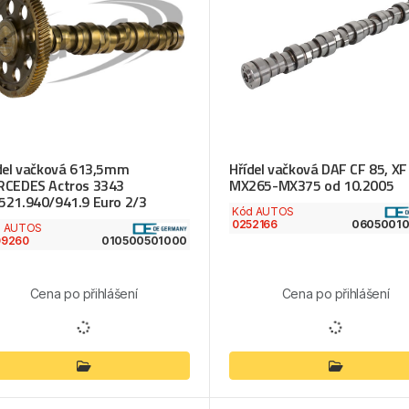
del vačková 613,5mm
Hřídel vačková DAF CF 85, XF
CEDES Actros 3343
MX265-MX375 od 10.2005
21.940/941.9 Euro 2/3
Kód AUTOS
0252166
0605001
d AUTOS
09260
010500501000
Cena po přihlášení
Cena po přihlášení