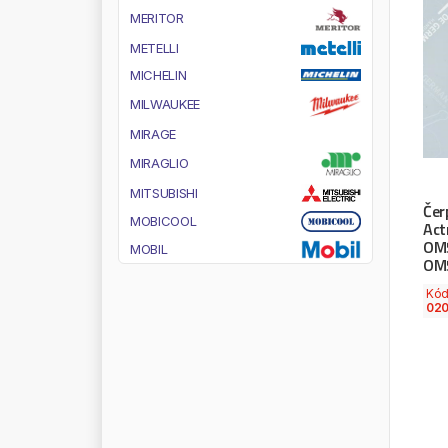
M
E
R
I
T
O
R
M
E
T
E
L
L
I
M
I
C
H
E
L
I
N
M
I
L
W
A
U
K
E
E
M
I
R
A
G
E
M
I
R
A
G
L
I
O
M
I
T
S
U
B
I
S
H
I
Čer
M
O
B
I
C
O
O
L
Act
OM
M
O
B
I
L
OM
M
O
G
U
L
Kó
M
O
L
L
E
020
M
O
N
A
R
K
M
O
N
E
D
E
R
O
M
O
N
R
O
E
M
O
O
G
M
O
T
O
R
A
D