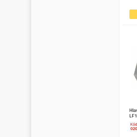
M
R
K
M
T
X
N
E
W
H
O
L
L
A
N
D
N
I
S
S
E
N
S
N
O
K
I
A
N
N
O
R
G
R
E
N
N
O
R
M
F
E
S
T
N
O
R
T
E
C
N
R
F
N
S
K
N
U
R
A
L
O
E
G
E
R
M
A
N
Y
O
E
I
N
D
U
S
T
R
Y
Hla
LF1
O
E
V
W
Kó
O
E
M
02
O
M
E
G
A