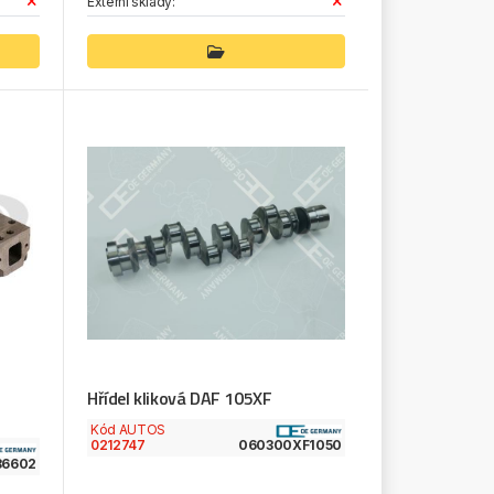
Externí sklady:
Hřídel kliková DAF 105XF
Kód AUTOS
0212747
060300XF1050
86602