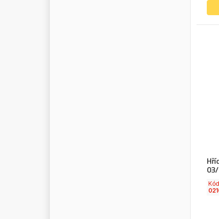
R
E
C
T
U
S
R
E
D
G
R
I
P
R
E
D
M
A
S
T
E
R
R
E
I
N
Z
R
E
M
A
-
G
E
R
M
A
N
Y
R
E
M
S
A
R
E
N
A
U
L
T
T
R
U
C
K
S
R
E
N
A
U
L
T
/
D
A
C
I
A
R
E
V
L
I
N
E
R
I
M
A
R
I
N
G
F
E
D
E
R
R
O
B
O
T
Hří
R
O
C
K
I
N
G
E
R
03/
R
O
L
L
I
N
G
Kó
021
R
O
S
T
A
R
R
O
T
A