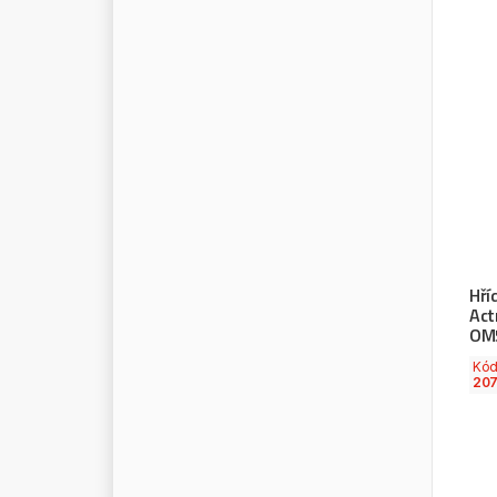
P
R
O
K
O
M
P
R
O
P
L
A
S
T
P
R
O
S
P
E
R
P
L
A
S
T
P
R
O
T
E
C
O
P
R
O
V
I
A
P
T
Z
P
U
L
A
W
Y
P
U
R
E
P
A
R
T
S
Q
8
Q
T
C
Hří
Act
Q
U
A
T
R
O
OM5
R
A
C
O
R
Kó
R
A
D
Y
M
U
T
20
R
A
N
T
E
C
H
R
A
U
F
O
S
S
R
A
V
E
N
O
L