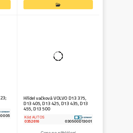
.23;
Hřídel vačková VOLVO D13 375,
D13 405, D13 425, D13 435, D13
455, D13 500
20005
Kód AUTOS
0352616
030500D13001
Cena po přihlášení