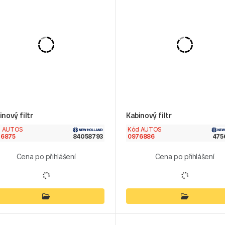
inový filtr
Kabinový filtr
d AUTOS
Kód AUTOS
76875
84058793
0976886
475
Cena po přihlášení
Cena po přihlášení