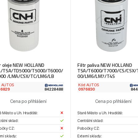
tr oleje NEW HOLLAND
Filtr paliva NEW HOLLAND
A/TSA/TD5000/T5000/T6000/
TSA/T6000/T7000/CS/CSX/
000 /LMA/CSX/TC/LM6/LB
00/LM6/LM7/T4S
d AUTOS
Kód AUTOS
76829
84228488
0976830
844
Cena po přihlášení
Cena po přihlášení
é Město u Uh. Hradiště:
Staré Město u Uh. Hradiště:
rální sklad:
Centrální sklad:
očky CZ:
Pobočky CZ:
rní sklady:
Externí sklady: