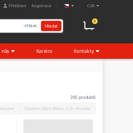
Přihlášení
Registrace
CZK
0
Hledat
CTRL+K
 nás
Kariéra
Kontakty
265 produktů
Skladem
Skladem Staré Město u Uh. Hradiště