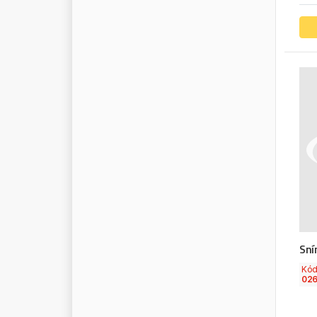
N
I
S
S
E
N
S
N
O
K
I
A
N
N
O
R
G
R
E
N
N
O
R
M
F
E
S
T
N
O
R
T
E
C
N
R
F
N
S
K
N
U
R
A
L
O
E
G
E
R
M
A
N
Y
O
E
I
N
D
U
S
T
R
Y
O
E
V
W
O
E
M
Sní
O
M
E
G
A
Kó
O
M
V
026
O
N
R
O
N
Y
X