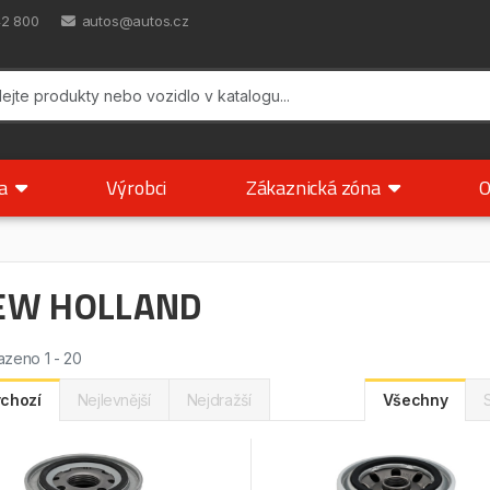
42 800
autos@autos.cz
ka
Výrobci
Zákaznická zóna
O
EW HOLLAND
zeno 1 - 20
chozí
Nejlevnější
Nejdražší
Všechny