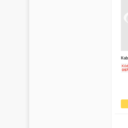
P
R
O
T
E
C
O
P
R
O
V
I
A
P
T
Z
P
U
L
A
W
Y
P
U
R
E
P
A
R
T
S
Q
8
Q
T
C
Kab
Q
U
A
T
R
O
Kó
R
A
C
O
R
09
R
A
D
Y
M
U
T
R
A
N
T
E
C
H
R
A
U
F
O
S
S
R
A
V
E
N
O
L
R
E
C
T
U
S
R
E
D
G
R
I
P
R
E
D
M
A
S
T
E
R