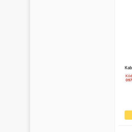
R
E
I
N
Z
R
E
M
A
-
G
E
R
M
A
N
Y
R
E
M
S
A
R
E
N
A
U
L
T
T
R
U
C
K
S
R
E
N
A
U
L
T
/
D
A
C
I
A
R
E
V
L
I
N
E
R
I
M
A
R
I
N
G
F
E
D
E
R
Kab
R
O
B
O
T
Kó
R
O
C
K
I
N
G
E
R
09
R
O
L
L
I
N
G
R
O
S
T
A
R
R
O
T
A
R
O
T
E
G
E
R
R
O
U
L
U
N
D
S
R
O
V
E
N