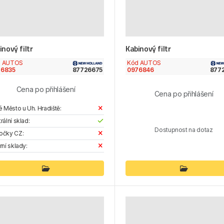
inový filtr
Kabinový filtr
d AUTOS
Kód AUTOS
76835
87726675
0976846
877
Cena po přihlášení
Cena po přihlášení
é Město u Uh. Hradiště:
rální sklad:
Dostupnost na dotaz
očky CZ:
rní sklady: