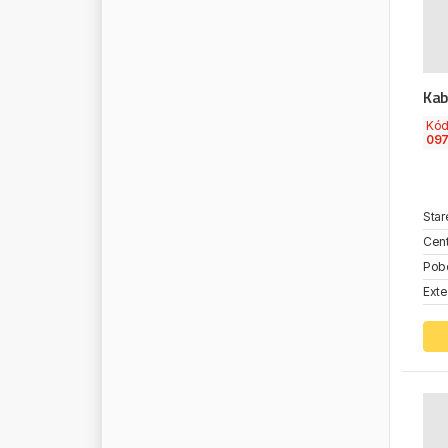
P
L
U
S
W
A
Y
P
O
L
I
P
L
A
S
T
P
O
L
M
O
Kab
P
O
M
M
I
E
R
P
O
W
E
R
M
A
X
Kó
09
P
O
Z
K
R
O
N
E
P
P
U
H
F
A
S
T
S
E
R
V
I
C
E
P
R
A
M
A
C
Star
P
R
E
S
I
D
E
N
T
Cent
P
R
E
S
T
O
L
I
T
E
Pob
Exte
P
R
I
M
E
-
R
I
D
E
P
R
O
D
P
R
O
D
R
I
V
E
P
R
O
K
O
M
P
R
O
P
L
A
S
T
P
R
O
S
P
E
R
P
L
A
S
T