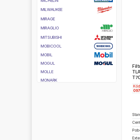
M
I
C
H
E
L
I
N
M
I
L
W
A
U
K
E
E
M
I
R
A
G
E
M
I
R
A
G
L
I
O
M
I
T
S
U
B
I
S
H
I
M
O
B
I
C
O
O
L
M
O
B
I
L
M
O
G
U
L
Fil
TL
M
O
L
L
E
T7
M
O
N
A
R
K
Kó
M
O
N
E
D
E
R
O
09
M
O
N
R
O
E
M
O
O
G
M
O
T
O
R
A
D
Star
Cent
M
R
K
Pob
M
T
X
Exte
N
E
W
H
O
L
L
A
N
D