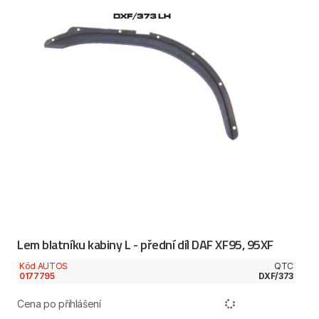
Lem blatníku kabiny L - přední díl DAF XF95, 95XF
Kód AUTOS
QTC
0177795
DXF/373
Cena po přihlášení