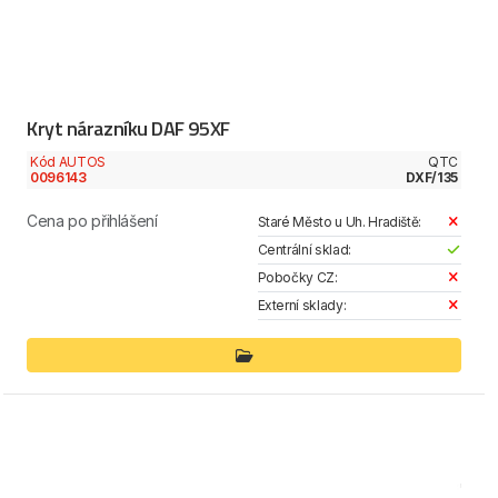
Kryt nárazníku DAF 95XF
Kód AUTOS
QTC
0096143
DXF/135
Cena po přihlášení
Staré Město u Uh. Hradiště:
Centrální sklad:
Pobočky CZ:
Externí sklady: