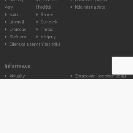
Vary
Hradiště
Kde nás najdete
Kolín
Šenov
Litomyšl
Šumperk
Olomouc
Třebíč
Slušovice
Všejany
Dílenská a servisní technika
Informace
Aktuality
Zpracování osobních údajů
Informátor
Nastavení cookies
Kariéra
Copyright © 2026 AUTOS Czech Republic, s.r.o. Všechna práva
vyhrazena.
Created by Terys IT