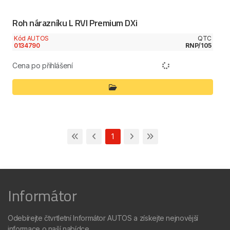
Roh nárazníku L RVI Premium DXi
Kód AUTOS
QTC
0134790
RNP/105
Cena po přihlášení
1
Informátor
Odebírejte čtvrtletní Informátor AUTOS a získejte nejnovější
informace o naší nabídce.