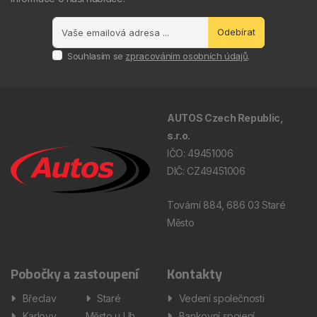
Odebírat
Souhlasím se
zpracováním osobních údajů
.
AUTOS Czech Republic,
s.r.o.
IČO: 49451006
DIČ: CZ49451006
Tovární 884, 686 03 Staré
Město
Pobočky a zastoupení
Kontakty
Břeclav
Staré
Vedení společnosti
Karlovy
Město u Uh.
Bankovní spojení