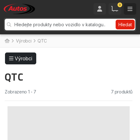
0
Hledat
Výrobci
QTC
Výrobci
QTC
Zobrazeno 1 - 7
7 produktů