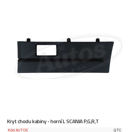
Kryt chodu kabiny - horní L SCANIA P,G,R,T
Kód AUTOS
QTC