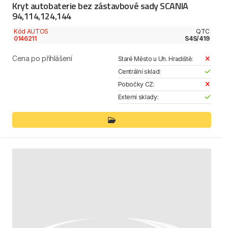
Kryt autobaterie bez zástavbové sady SCANIA
94,114,124,144
Kód AUTOS
QTC
0146211
S4S/419
Cena po přihlášení
Staré Město u Uh. Hradiště:
Centrální sklad:
Pobočky CZ:
Externí sklady: