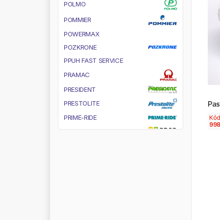
P
O
L
M
O
P
O
M
M
I
E
R
P
O
W
E
R
M
A
X
P
O
Z
K
R
O
N
E
P
P
U
H
F
A
S
T
S
E
R
V
I
C
E
P
R
A
M
A
C
P
R
E
S
I
D
E
N
T
Pas
P
R
E
S
T
O
L
I
T
E
P
R
I
M
E
-
R
I
D
E
Kó
998
P
R
O
D
P
R
O
D
R
I
V
E
P
R
O
K
O
M
P
R
O
P
L
A
S
T
P
R
O
S
P
E
R
P
L
A
S
T
P
R
O
T
E
C
O
P
R
O
V
I
A