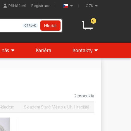
Přihlášení
Registrace
CZK
0
Hledat
CTRL+K
 nás
Kariéra
Kontakty
2 produkty
Skladem
Skladem Staré Město u Uh. Hradiště