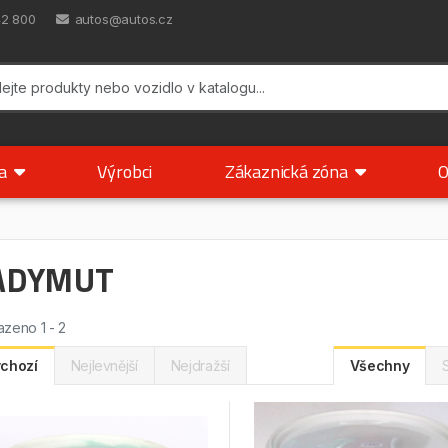
42 800
autos@autos.cz
ka
Výrobci
Zákaznická zóna
O
ADYMUT
zeno 1 - 2
chozí
Nejlevnější
Nejdražší
Všechny