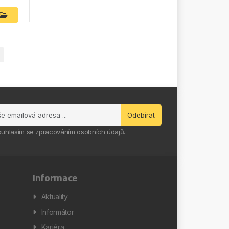
Odebírat
ouhlasím se
zpracováním osobních údajů
.
Informace
Aktuality
Informátor
Kariéra