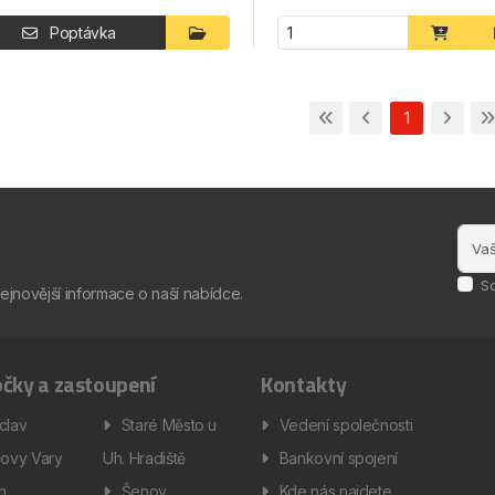
Poptávka
1
S
nejnovější informace o naší nabídce.
čky a zastoupení
Kontakty
clav
Staré Město u
Vedení společnosti
lovy Vary
Uh. Hradiště
Bankovní spojení
ín
Šenov
Kde nás najdete