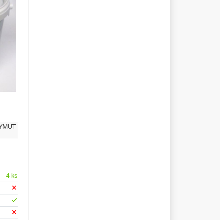
YMUT
4 ks