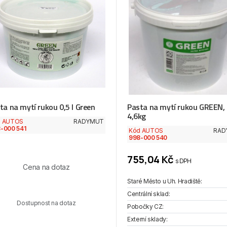
ta na mytí rukou 0,5 l Green
Pasta na mytí rukou GREEN,
4,6kg
d AUTOS
RADYMUT
-000 541
Kód AUTOS
RAD
998-000 540
755,04 Kč
s DPH
Cena na dotaz
Staré Město u Uh. Hradiště:
Centrální sklad:
Dostupnost na dotaz
Pobočky CZ:
Externí sklady: