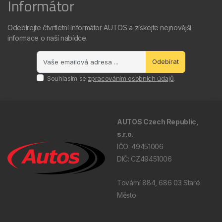
Informátor
Odebírejte čtvrtletní Informátor AUTOS a získejte nejnovější
informace o naší nabídce.
Odebírat
Souhlasím se
zpracováním osobních údajů
.
AUTOS Czech Republic,
s.r.o.
IČO: 49451006
DIČ: CZ49451006
Tovární 884, 686 03 Staré
Město