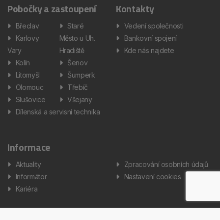
Pobočky a zastoupení
Kontakty
Břeclav
Staré
Vedení společnosti
Karlovy
Město u Uh.
Bankovní spojení
Vary
Hradiště
Kde nás najdete
Kolín
Šenov
Litomyšl
Šumperk
Olomouc
Třebíč
Slušovice
Všejany
Dílenská a servisní technika
Informace
Aktuality
Zpracování osobních údajů
Informátor
Nastavení cookies
Kariéra