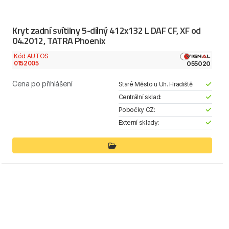
Kryt zadní svítilny 5-dílný 412x132 L DAF CF, XF od
04.2012, TATRA Phoenix
Kód AUTOS
0152005
055020
Cena po přihlášení
Staré Město u Uh. Hradiště:
Centrální sklad:
Pobočky CZ:
Externí sklady: