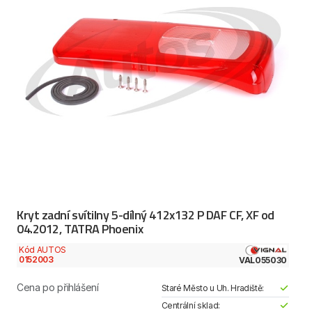
Kryt zadní svítilny 5-dílný 412x132 P DAF CF, XF od
04.2012, TATRA Phoenix
Kód AUTOS
0152003
VAL055030
Cena po přihlášení
Staré Město u Uh. Hradiště:
Centrální sklad: