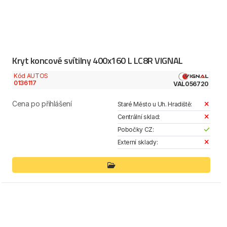
Kryt koncové svítilny 400x160 L LC8R VIGNAL
Kód AUTOS
0136117
VAL056720
Cena po přihlášení
Staré Město u Uh. Hradiště:
Centrální sklad:
Pobočky CZ:
Externí sklady: