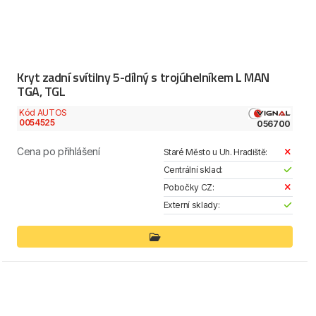
Kryt zadní svítilny 5-dílný s trojúhelníkem L MAN
TGA, TGL
Kód AUTOS
0054525
056700
Cena po přihlášení
Staré Město u Uh. Hradiště:
Centrální sklad:
Pobočky CZ:
Externí sklady: