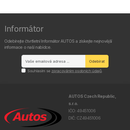
Informátor
Odebírejte čtvrtletní Informátor AUTOS a získejte nejnovější
informace o naší nabídce.
Odebírat
Souhlasím se
zpracováním osobních údajů
.
AUTOS Czech Republic,
s.r.o.
IČO: 49451006
DIČ: CZ49451006