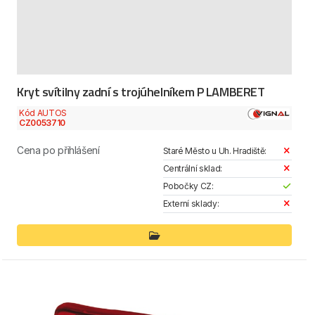
Kryt svítilny zadní s trojúhelníkem P LAMBERET
Kód AUTOS
CZ0053710
Cena po přihlášení
Staré Město u Uh. Hradiště:
Centrální sklad:
Pobočky CZ:
Externí sklady: