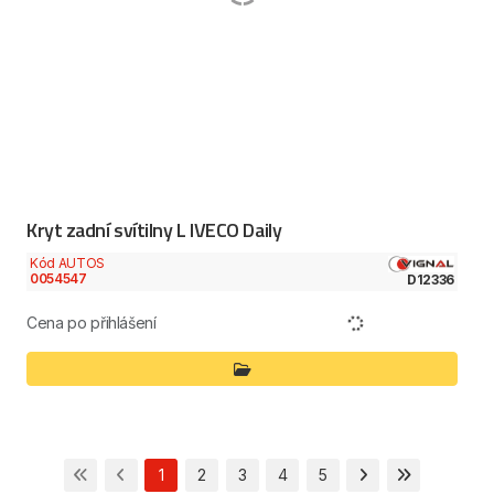
Kryt zadní svítilny L IVECO Daily
Kód AUTOS
0054547
D12336
Cena po přihlášení
1
2
3
4
5