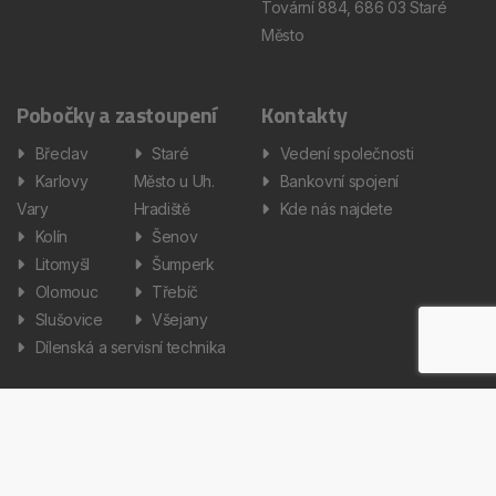
Tovární 884, 686 03 Staré
Město
Pobočky a zastoupení
Kontakty
Břeclav
Staré
Vedení společnosti
Karlovy
Město u Uh.
Bankovní spojení
Vary
Hradiště
Kde nás najdete
Kolín
Šenov
Litomyšl
Šumperk
Olomouc
Třebíč
Slušovice
Všejany
Dílenská a servisní technika
Informace
Aktuality
Zpracování osobních údajů
Informátor
Nastavení cookies