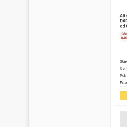
N
O
K
I
A
N
N
O
R
G
R
E
N
Alt
DAF
N
O
R
M
F
E
S
T
od 
N
O
R
T
E
C
Kó
04
N
R
F
N
S
K
N
U
R
A
L
Star
O
E
G
E
R
M
A
N
Y
Cent
O
E
I
N
D
U
S
T
R
Y
Pob
O
E
V
W
Exte
O
E
M
O
M
E
G
A
O
M
V
O
N
R
O
N
Y
X
O
P
T
I
B
E
L
T