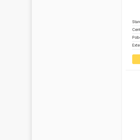
M
I
R
A
G
E
M
I
R
A
G
L
I
O
Star
M
I
T
S
U
B
I
S
H
I
Cent
M
O
B
I
C
O
O
L
Pob
M
O
B
I
L
Exte
M
O
G
U
L
M
O
L
L
E
M
O
N
A
R
K
M
O
N
E
D
E
R
O
M
O
N
R
O
E
M
O
O
G
M
O
T
O
R
A
D
M
R
K
M
T
X
N
E
W
H
O
L
L
A
N
D
N
I
S
S
E
N
S