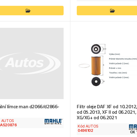
ální límce man d2066/d2866-
Filtr oleje DAF XF od 10.2012
od 05.2013, XF II od 06.2021,
XG/XG+ od 06.2021
d AUTOS
7AS20876
Kód AUTOS
0496102
OX 