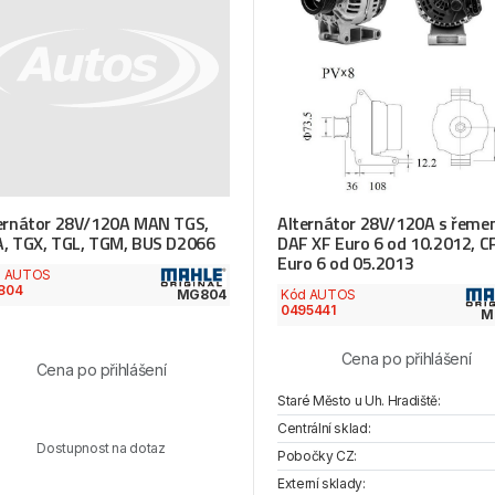
ernátor 28V/120A MAN TGS,
Alternátor 28V/120A s řemen
, TGX, TGL, TGM, BUS D2066
DAF XF Euro 6 od 10.2012, C
Euro 6 od 05.2013
d AUTOS
804
Kód AUTOS
MG804
0495441
M
Cena po přihlášení
Cena po přihlášení
Staré Město u Uh. Hradiště:
Centrální sklad:
Dostupnost na dotaz
Pobočky CZ:
Externí sklady: