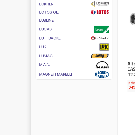
L
O
K
H
E
N
L
O
T
O
S
O
I
L
L
U
B
L
I
N
E
L
U
C
A
S
L
U
F
T
B
A
C
K
E
L
U
K
L
U
M
A
G
Alt
M
.
A
.
N
.
CAS
12.
M
A
G
N
E
T
I
M
A
R
E
L
L
I
M
A
G
N
U
M
Kó
049
M
A
H
L
E
M
A
J
O
R
S
E
L
L
M
A
N
N
M
A
N
N
F
I
L
T
E
R
M
A
N
N
O
L