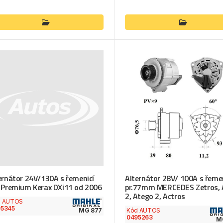
ernátor 24V/130A s řemenicí
Alternátor 28V/ 100A s řemen
 Premium Kerax DXi11 od 2006
pr.77mm MERCEDES Zetros, 
2, Atego 2, Actros
d AUTOS
95345
Kód AUTOS
MG 877
0495263
M