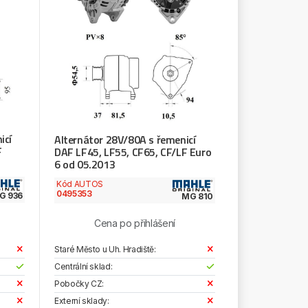
icí
Alternátor 28V/80A s řemenicí
F
DAF LF45, LF55, CF65, CF/LF Euro
6 od 05.2013
Kód AUTOS
0495353
G 936
MG 810
Cena po přihlášení
Staré Město u Uh. Hradiště:
Centrální sklad:
Pobočky CZ:
Externí sklady: