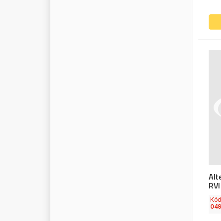
M
A
R
I
A
C
A
V
A
L
L
O
M
A
R
S
T
R
M
A
S
T
E
R
P
O
W
E
R
M
A
T
A
D
O
R
M
A
V
E
L
M
A
Y
S
A
N
M
A
N
D
O
M
E
C
D
I
E
S
E
L
M
E
E
S
M
E
K
R
A
M
E
L
L
E
M
E
R
A
M
E
R
C
E
D
E
S
Alt
M
E
R
I
T
O
R
RVI
M
E
T
E
L
L
I
Kó
M
I
C
H
E
L
I
N
04
M
I
L
W
A
U
K
E
E