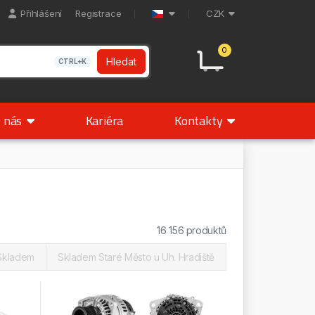
Přihlášení
Registrace
CZK
0
Hledat
CTRL+K
 nás
Kariéra
Kontakty
16 156 produktů
Skladem
Skladem Staré Město u Uh. Hradiště