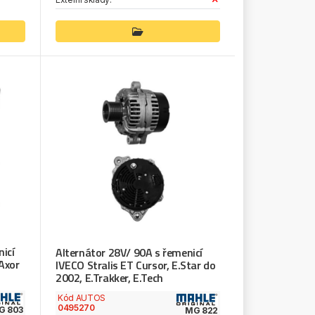
icí
Alternátor 28V/ 90A s řemenicí
Axor
IVECO Stralis ET Cursor, E.Star do
2002, E.Trakker, E.Tech
Kód AUTOS
0495270
G 803
MG 822