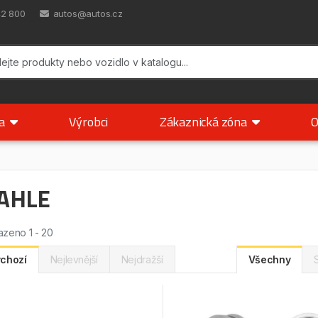
42 800
autos@autos.cz
ka
Výrobci
Zákaznická zóna
O
AHLE
zeno 1 - 20
chozí
Nejlevnější
Nejdražší
Všechny