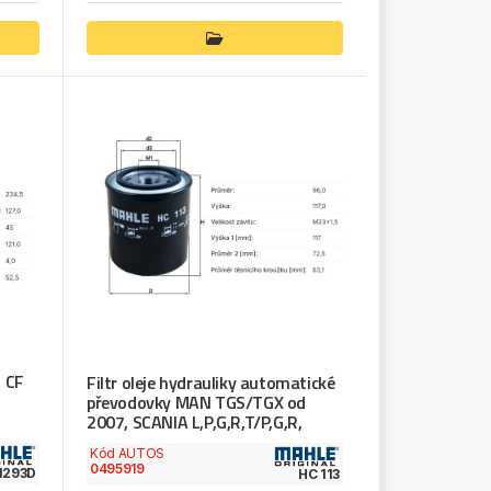
, CF
Filtr oleje hydrauliky automatické
převodovky MAN TGS/TGX od
2007, SCANIA L,P,G,R,T/P,G,R,
Kód AUTOS
0495919
1293D
HC 113