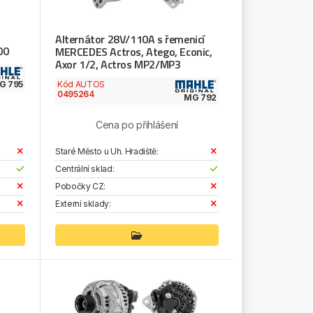
Alternátor 28V/110A s řemenicí
00
MERCEDES Actros, Atego, Econic,
Axor 1/2, Actros MP2/MP3
G 795
Kód AUTOS
0495264
MG 792
Cena po přihlášení
Staré Město u Uh. Hradiště:
Centrální sklad:
Pobočky CZ:
Externí sklady: