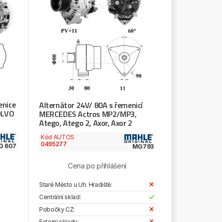
enice
Alternátor 24V/ 80A s řemenicí
OLVO
MERCEDES Actros MP2/MP3,
Atego, Atego 2, Axor, Axor 2
Kód AUTOS
0495277
G 607
MG793
Cena po přihlášení
Staré Město u Uh. Hradiště:
Centrální sklad:
Pobočky CZ:
Externí sklady: