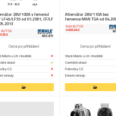
ernátor 28V/100A s řemenicí
Alternátor 28V/110A bez
 LF45/LF55 od 01.2001, CF/LF
řemenice MAN TGA od 04.20
05.2013
Kód AUTOS
0495443
d AUTOS
M
95354
MG 811
Cena po přihlášení
Cena po přihlášení
é Město u Uh. Hradiště:
Staré Město u Uh. Hradiště:
rální sklad:
Centrální sklad:
očky CZ:
Pobočky CZ:
rní sklady:
Externí sklady: