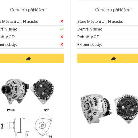
Cena po přihlášení
Cena po přihlášení
é Město u Uh. Hradiště:
Staré Město u Uh. Hradiště:
rální sklad:
Centrální sklad:
očky CZ:
Pobočky CZ:
rní sklady:
Externí sklady: