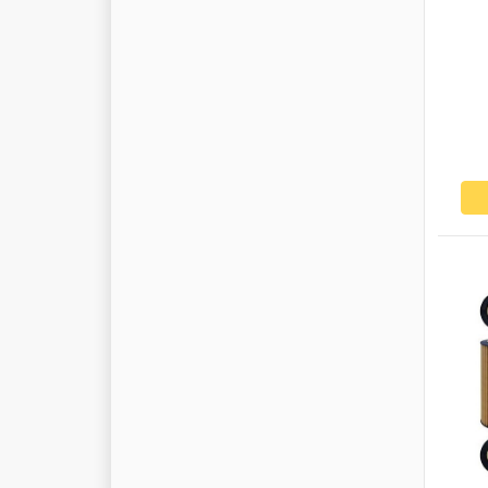
P
O
L
M
O
P
O
M
M
I
E
R
P
O
W
E
R
M
A
X
P
O
Z
K
R
O
N
E
P
P
U
H
F
A
S
T
S
E
R
V
I
C
E
P
R
A
M
A
C
P
R
E
S
I
D
E
N
T
P
R
E
S
T
O
L
I
T
E
P
R
I
M
E
-
R
I
D
E
P
R
O
D
P
R
O
D
R
I
V
E
P
R
O
K
O
M
P
R
O
P
L
A
S
T
P
R
O
S
P
E
R
P
L
A
S
T
P
R
O
T
E
C
O