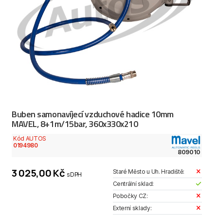
Buben samonavíjecí vzduchové hadice 10mm
MAVEL, 8+1m/15bar, 360x330x210
Kód AUTOS
0194980
809010
3 025,00 Kč
Staré Město u Uh. Hradiště:
s DPH
Centrální sklad:
Pobočky CZ:
Externí sklady: