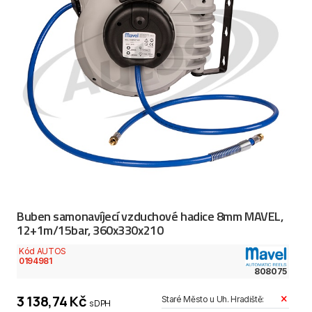
Buben samonavíjecí vzduchové hadice 8mm MAVEL,
12+1m/15bar, 360x330x210
Kód AUTOS
0194981
808075
3 138,74 Kč
Staré Město u Uh. Hradiště:
s DPH