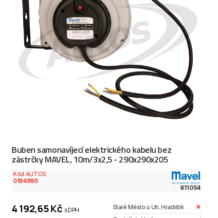
Buben samonavíjecí elektrického kabelu bez
zástrčky MAVEL, 10m/3x2,5 - 290x290x205
Kód AUTOS
0194990
811054
4 192,65 Kč
Staré Město u Uh. Hradiště:
s DPH