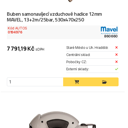
Buben samonavíjecí vzduchové hadice 12mm
MAVEL, 13+2m/25bar, 530x470x250
Kód AUTOS
0194976
860660
7 791,19 Kč
Staré Město u Uh. Hradiště:
s DPH
Centrální sklad:
Pobočky CZ:
Externí sklady: