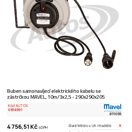
Buben samonavíjecí elektrického kabelu se
zástrčkou MAVEL, 10m/3x2,5 - 290x290x205
Kód AUTOS
0194991
811055
4 756,51 Kč
Staré Město u Uh. Hradiště:
s DPH