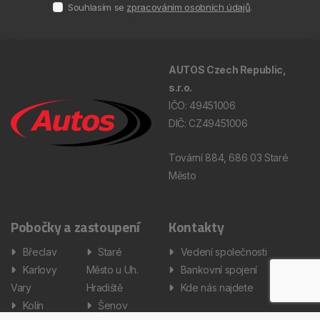
Souhlasím se
zpracováním osobních údajů
.
AUTOS Czech Republic,
s.r.o.
IČO: 49451006
DIČ: CZ49451006
Tovární 884, 686 03 Staré
Město
Pobočky a zastoupení
Kontakty
Břeclav
Staré
Vedení společnosti
Karlovy
Město u Uh.
Bankovní spojení
Vary
Hradiště
Kde nás najdete
Kolín
Šenov