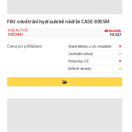
Filtr odvětrání hydraulické nádrže CASE 695SM
Kód AUTOS
0253841
FS 327
Cena po přihlášení
Staré Město u Uh. Hradiště:
Centrální sklad:
Pobočky CZ:
Externí sklady: