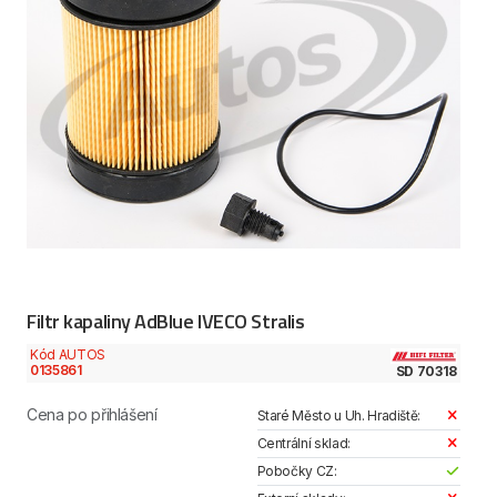
Filtr kapaliny AdBlue IVECO Stralis
Kód AUTOS
0135861
SD 70318
Cena po přihlášení
Staré Město u Uh. Hradiště:
Centrální sklad:
Pobočky CZ: