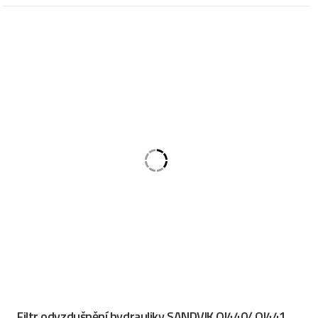
Filtr odvzdušnění hydrauliky SANDVIK QI440/ QI441