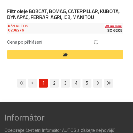
Filtr oleje BOBCAT, BOMAG, CATERPILLAR, KUBOTA,
DYNAPAC, FERRARI AGRI, JCB, MANITOU
Kód AUTOS
0208276
SO 6205
Cena po přihlášení
1
2
3
4
5
Informátor
Odebírejte čtvrtletní Informátor AUTOS a získejte nejnovější