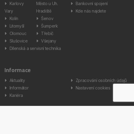
Karlovy
Město u Uh.
Bankovní spojení
Vary
Hradiště
Kde nás najdete
Kolín
Šenov
Litomyšl
Šumperk
Olomouc
Třebíč
Slušovice
Všejany
Dílenská a servisní technika
Informace
Aktuality
Zpracování osobních údajů
Informátor
Nastavení cookies
Kariéra
Copyright © 2026 AUTOS Czech Republic, s.r.o. Všechna práva
vyhrazena.
Created by Terys IT