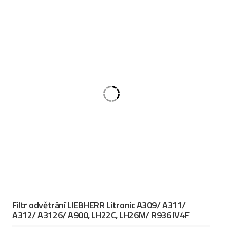
Filtr odvětrání LIEBHERR Litronic A309/ A311/
A312/ A3126/ A900, LH22C, LH26M/ R936 IV4F