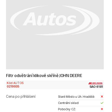
Filtr odvětrání klikové skříně JOHN DEERE
Kód AUTOS
0219935
SAO 6181
Cena po přihlášení
Staré Město u Uh. Hradiště:
Centrální sklad:
Pobočky CZ: