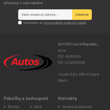
informace o naší nabídce.
Odebírat
Souhlasím se
zpracováním osobních údajů
.
AUTOS Czech Republic,
s.r.o.
IČO: 49451006
DIČ: CZ49451006
Tovární 884, 686 03 Staré
Město
Pobočky a zastoupení
Kontakty
Břeclav
Staré
Vedení společnosti