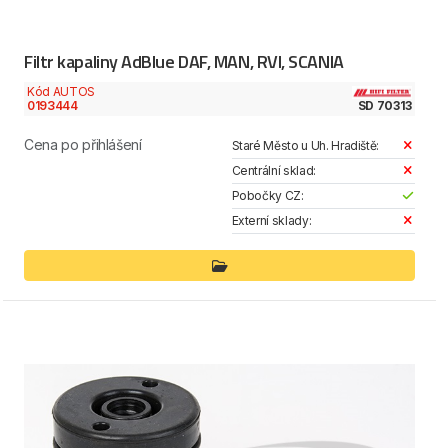
Filtr kapaliny AdBlue DAF, MAN, RVI, SCANIA
Kód AUTOS
0193444
SD 70313
Cena po přihlášení
Staré Město u Uh. Hradiště:
Centrální sklad:
Pobočky CZ:
Externí sklady: