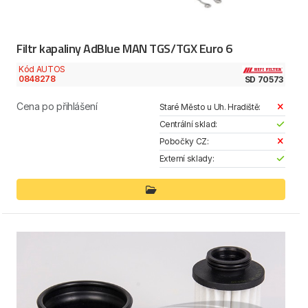
Filtr kapaliny AdBlue MAN TGS/TGX Euro 6
Kód AUTOS
0848278
SD 70573
Cena po přihlášení
Staré Město u Uh. Hradiště:
Centrální sklad:
Pobočky CZ:
Externí sklady: