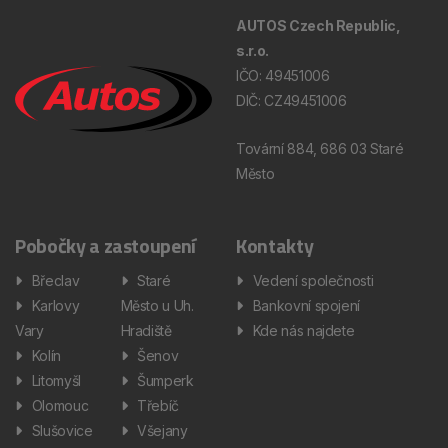
AUTOS Czech Republic,
s.r.o.
IČO: 49451006
DIČ: CZ49451006
Tovární 884, 686 03 Staré
Město
Pobočky a zastoupení
Kontakty
Břeclav
Staré
Vedení společnosti
Karlovy
Město u Uh.
Bankovní spojení
Vary
Hradiště
Kde nás najdete
Kolín
Šenov
Litomyšl
Šumperk
Olomouc
Třebíč
Slušovice
Všejany