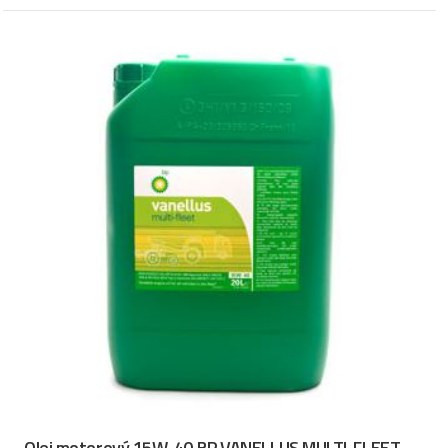
Olej motorový 15W-40 BP VANELLUS MULTI-FLEET,