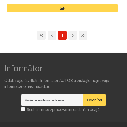
1
Informátor
Odebírejte čtvrtletní Informátor AUTOS a získejte nejnovější
informace o naší nabídce.
Odebírat
Souhlasím se
zpracováním osobních údajů
.