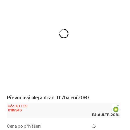
Převodový olej autran ltf /balení 208l/
Kód AUTOS
0116346
E4-AULTF-208L
Cena po přihlášení