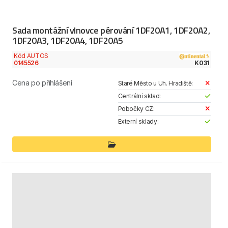
Sada montážní vlnovce pérování 1DF20A1, 1DF20A2,
1DF20A3, 1DF20A4, 1DF20A5
Kód AUTOS
0145526
K031
Cena po přihlášení
Staré Město u Uh. Hradiště:
Centrální sklad:
Pobočky CZ:
Externí sklady: