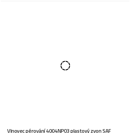
Vlnovec pérování 4004NP03 plastový zvon SAF