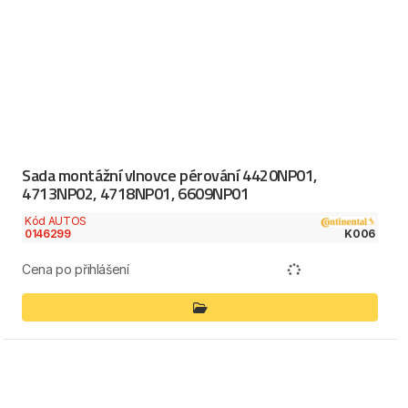
Sada montážní vlnovce pérování 4420NP01,
4713NP02, 4718NP01, 6609NP01
Kód AUTOS
0146299
K006
Cena po přihlášení