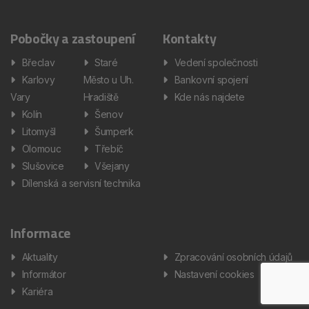
Pobočky a zastoupení
Kontakty
Břeclav
Staré
Vedení společnosti
Karlovy
Město u Uh.
Bankovní spojení
Vary
Hradiště
Kde nás najdete
Kolín
Šenov
Litomyšl
Šumperk
Olomouc
Třebíč
Slušovice
Všejany
Dílenská a servisní technika
Informace
Aktuality
Zpracování osobních údajů
Informátor
Nastavení cookies
Kariéra