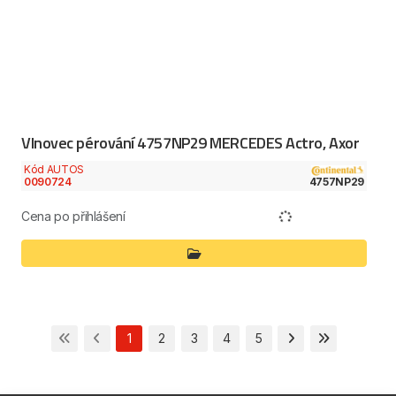
Vlnovec pérování 4757NP29 MERCEDES Actro, Axor
Kód AUTOS
0090724
4757NP29
Cena po přihlášení
1
2
3
4
5