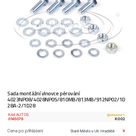
Sada montážní vlnovce pérování
4023NP08/4028NP05/810MB/813MB/912NP02/1D
28A-2/1D28
Kód AUTOS
0145076
K002
Cena po přihlášení
Staré Město u Uh. Hradiště: