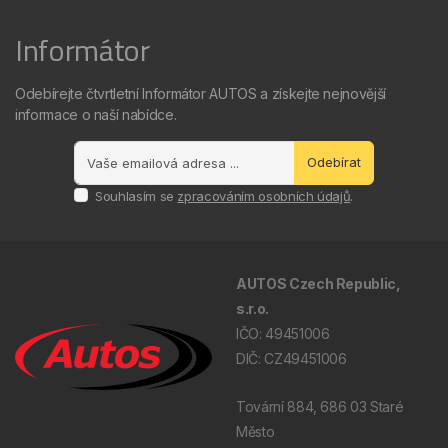
Informátor
Odebírejte čtvrtletní Informátor AUTOS a získejte nejnovější
informace o naší nabídce.
Odebírat
Souhlasím se
zpracováním osobních údajů
.
AUTOS Czech Republic,
s.r.o.
IČO: 49451006
DIČ: CZ49451006
Tovární 884, 686 03 Staré
Město