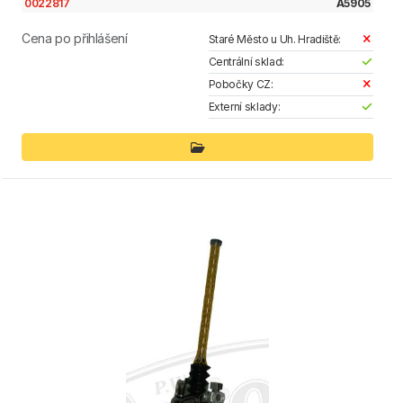
0022817
A5905
Cena po přihlášení
Staré Město u Uh. Hradiště:
Centrální sklad:
Pobočky CZ:
Externí sklady: