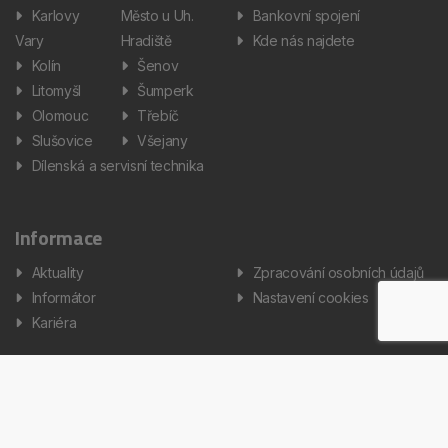
Karlovy
Město u Uh.
Bankovní spojení
Vary
Hradiště
Kde nás najdete
Kolín
Šenov
Litomyšl
Šumperk
Olomouc
Třebíč
Slušovice
Všejany
Dílenská a servisní technika
Informace
Aktuality
Zpracování osobních údajů
Informátor
Nastavení cookies
Kariéra
Copyright © 2026 AUTOS Czech Republic, s.r.o. Všechna práva
vyhrazena.
Created by Terys IT