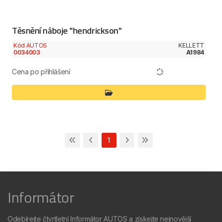
Těsnění náboje "hendrickson"
Kód AUTOS
KELLETT
0034003
A1984
Cena po přihlášení
1
Informátor
Odebírejte čtvrtletní Informátor AUTOS a získejte nejnovější