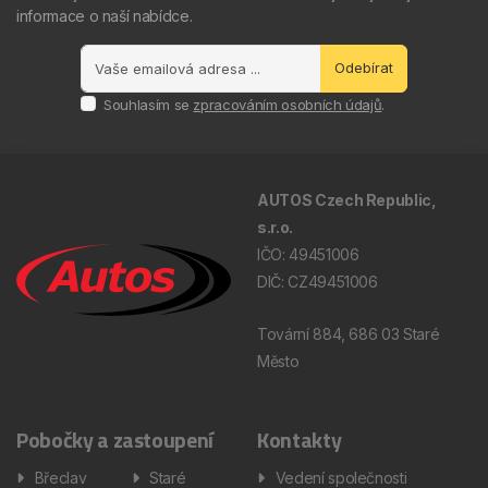
informace o naší nabídce.
Odebírat
Souhlasím se
zpracováním osobních údajů
.
AUTOS Czech Republic,
s.r.o.
IČO: 49451006
DIČ: CZ49451006
Tovární 884, 686 03 Staré
Město
Pobočky a zastoupení
Kontakty
Břeclav
Staré
Vedení společnosti