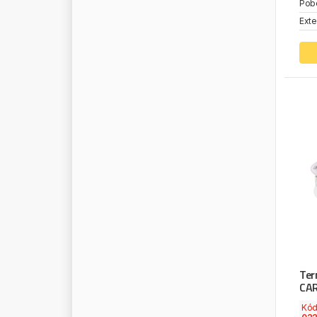
Pob
E
R
A
Exte
E
R
I
C
H
J
A
E
G
E
R
E
R
M
A
X
E
R
R
E
C
O
M
E
R
R
E
V
I
E
U
R
O
G
E
S
T
E
E
U
R
O
R
I
C
A
M
B
I
E
X
I
D
E
E
X
M
O
T
E
X
T
O
L
F
A
1
F
A
B
I
O
F
A
B
R
I
L
C
A
R
Ter
F
A
G
CAR
F
A
L
C
O
N
T
O
O
L
S
Kó