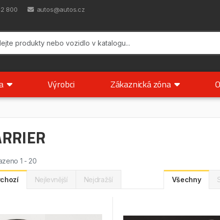
42 800
autos@autos.cz
ka
Výrobci
Zákaznická zóna
O
ARRIER
zeno 1 - 20
chozí
Nejlevnější
Nejdražší
Všechny