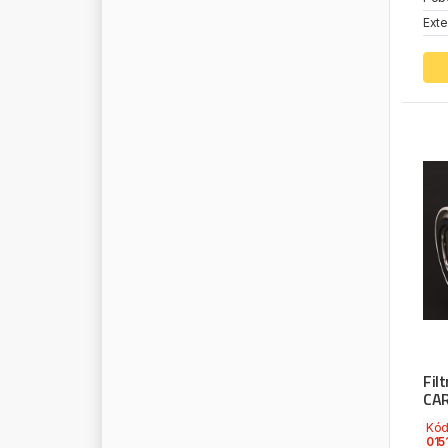
C
I
T
R
O
E
N
/
P
E
U
G
E
O
T
Exte
C
O
J
A
L
I
C
O
N
D
O
R
C
O
N
T
I
C
O
N
T
I
N
E
N
T
A
L
C
O
N
T
I
T
E
C
H
C
O
N
V
I
T
E
X
C
O
O
P
E
R
C
O
R
T
E
C
O
C
O
S
I
B
O
C
O
S
P
E
L
C
O
V
E
I
N
C
O
V
I
N
D
Fil
C
O
V
I
N
T
E
X
CAR
C
S
Y
Kó
015
C
U
M
M
I
N
S