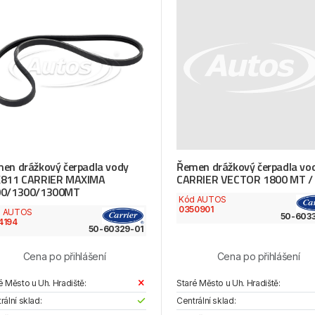
en drážkový čerpadla vody
Řemen drážkový čerpadla vo
811 CARRIER MAXIMA
CARRIER VECTOR 1800 MT /
00/1300/1300MT
Kód AUTOS
0350901
d AUTOS
50-603
4194
50-60329-01
Cena po přihlášení
Cena po přihlášení
é Město u Uh. Hradiště:
Staré Město u Uh. Hradiště:
rální sklad:
Centrální sklad: