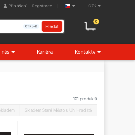
Přihlášení
Registrace
CZK
0
Hledat
CTRL+K
 nás
Kariéra
Kontakty
101 produktů
Skladem
Skladem Staré Město u Uh. Hradiště