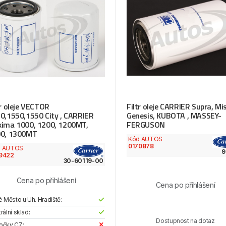
tr oleje VECTOR
Filtr oleje CARRIER Supra, Mis
0,1550,1550 City , CARRIER
Genesis, KUBOTA , MASSEY-
ima 1000, 1200, 1200MT,
FERGUSON
0, 1300MT
Kód AUTOS
0170878
d AUTOS
9
9422
30-60119-00
Cena po přihlášení
Cena po přihlášení
é Město u Uh. Hradiště:
rální sklad:
Dostupnost na dotaz
očky CZ: