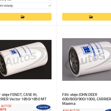
rní sklady:
tr oleje FENDT, CASE IH,
Filtr oleje JOHN DEER
RIER Vector 1850/1850 MT
600/800/900/1000, CARRIE
Maxima
d AUTOS
1979
Kód AUTOS