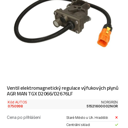
Ventil elektromagnetický regulace výfukových plynů
AGR MAN TGX D2066/D2676LF
Kód AUTOS
NORGREN
0750998
51521600002NOR
Cena po přihlášení
Staré Město u Uh. Hradiště:
Centrální sklad: