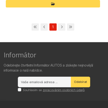
1
Informátor
Odebírejte čtvrtletní Informátor AUTOS a získejte nejnovější
informace o naší nabídce.
Odebírat
Souhlasím se
zpracováním osobních údajů
.