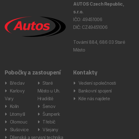
AUTOS Czech Republic,
s.r.o.
IČO: 49451006
DIČ: CZ49451006
Tovární 884, 686 03 Staré
Město
Pobočky a zastoupení
Kontakty
Břeclav
Staré
Vedení společnosti
Karlovy
Město u Uh.
Bankovní spojení
Vary
Hradiště
Kde nás najdete
Kolín
Šenov
Litomyšl
Šumperk
Olomouc
Třebíč
Slušovice
Všejany
Dílenská a servisní technika