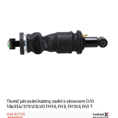
Tlumič pérování kabiny zadní s vlnovcem O/O
18x334/379 VOLVO FH16, FH II, FH16 II, RVI T
Kód AUTOS
46700012