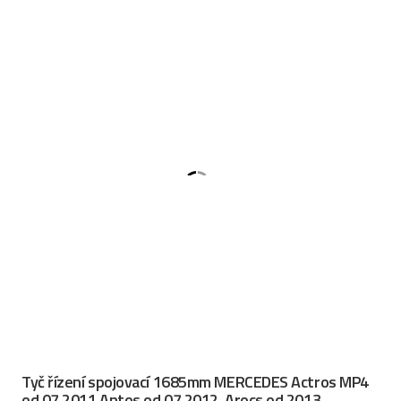
Tyč řízení spojovací 1685mm MERCEDES Actros MP4
od 07.2011,Antos od 07.2012, Arocs od 2013