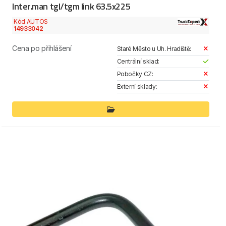
Inter.man tgl/tgm link 63.5x225
Kód AUTOS
14933042
Cena po přihlášení
Staré Město u Uh. Hradiště:
Centrální sklad:
Pobočky CZ:
Externí sklady: