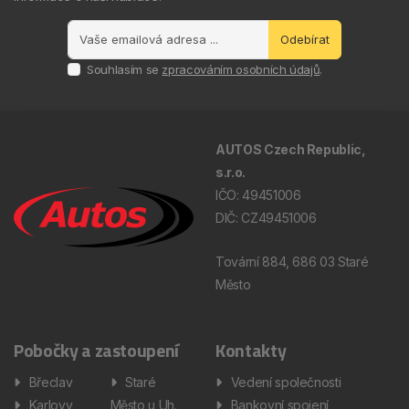
Odebírat
Souhlasím se
zpracováním osobních údajů
.
AUTOS Czech Republic,
s.r.o.
IČO: 49451006
DIČ: CZ49451006
Tovární 884, 686 03 Staré
Město
Pobočky a zastoupení
Kontakty
Břeclav
Staré
Vedení společnosti
Karlovy
Město u Uh.
Bankovní spojení