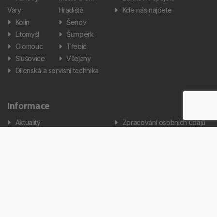
Vary
Hradiště
Kde nás najdete
Kolín
Šenov
Litomyšl
Šumperk
Olomouc
Třebíč
Slušovice
Všejany
Dílenská a servisní technika
Informace
Aktuality
Zpracování osobních údajů
Informátor
Nastavení cookies
Kariéra
Copyright © 2026 AUTOS Czech Republic, s.r.o. Všechna práva
vyhrazena.
Created by Terys IT