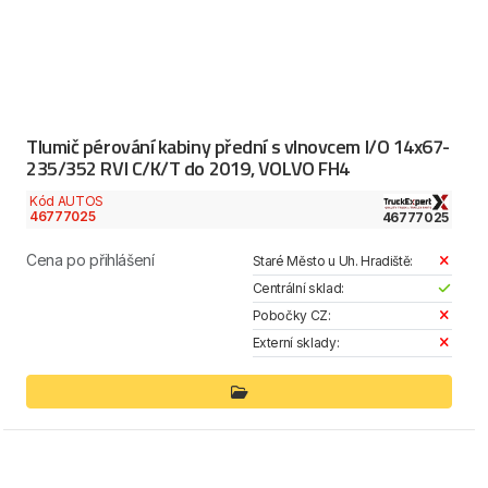
Tlumič pérování kabiny přední s vlnovcem I/O 14x67-
235/352 RVI C/K/T do 2019, VOLVO FH4
Kód AUTOS
46777025
46777025
Cena po přihlášení
Staré Město u Uh. Hradiště:
Centrální sklad:
Pobočky CZ:
Externí sklady: