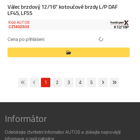
Válec brzdový 12/16" kotoučové brzdy L/P DAF
LF45, LF55
Kód AUTOS
CZ1402503
K12/16P
Cena po přihlášení
1
2
3
4
5
Informátor
Odebírejte čtvrtletní Informátor AUTOS a získejte nejnovější
informace o naší nabídce.