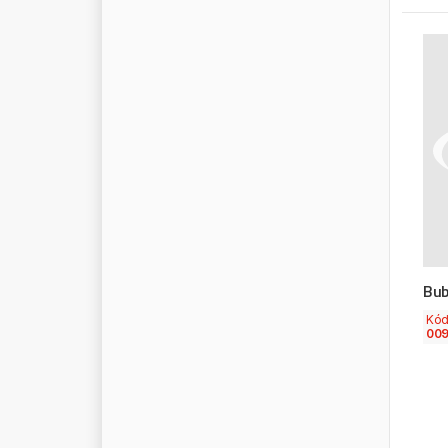
Bub
Kó
009