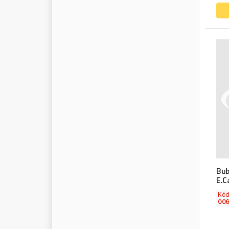
W
A
S
W
D
-
4
0
W
E
B
A
S
T
O
W
E
G
M
A
N
N
W
E
S
E
M
W
E
W
E
L
E
R
W
F
Z
W
I
C
H
M
A
N
N
W
I
N
D
F
O
R
C
E
W
I
N
K
L
E
R
W
I
N
N
A
R
D
W
I
N
S
H
A
F
T
Bub
W
I
R
A
E.C
W
I
S
T
E
R
Kó
006
W
I
S
T
R
A
W
I
X