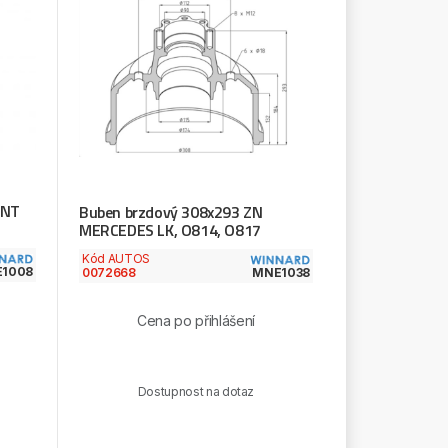
ANT
Buben brzdový 308x293 ZN
MERCEDES LK, O814, O817
Kód AUTOS
E1008
0072668
MNE1038
Cena po přihlášení
Dostupnost na dotaz