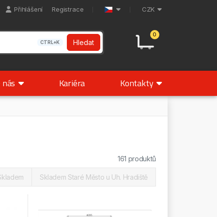
Přihlášení
Registrace
CZK
0
Hledat
CTRL+K
 nás
Kariéra
Kontakty
161 produktů
Skladem
Skladem Staré Město u Uh. Hradiště