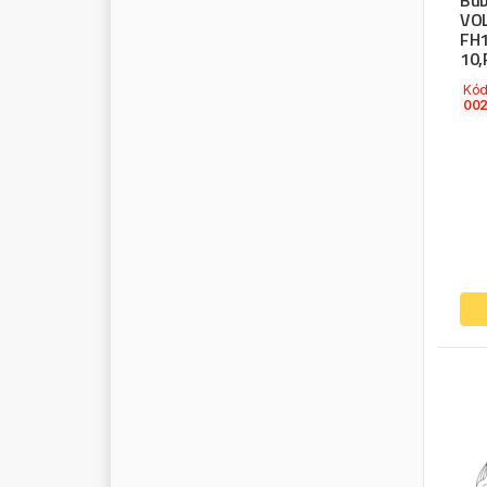
Bub
VO
FH1
10
Kó
00