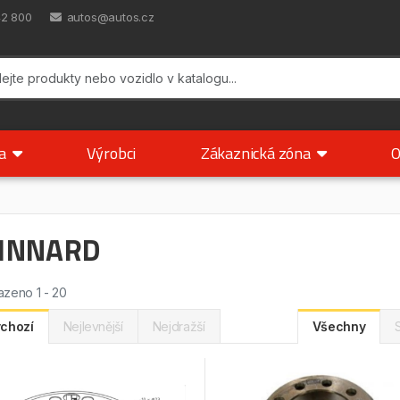
42 800
autos@autos.cz
ka
Výrobci
Zákaznická zóna
O
INNARD
zeno 1 - 20
chozí
Nejlevnější
Nejdražší
Všechny