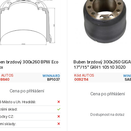
en brzdový 300x260 BPW Eco
Buben brzdový 300x260 GIG
xx
17"/15" GKH1 10510 3020
d AUTOS
Kód AUTOS
98640
BP1037
0092114
SA
Cena po přihlášení
Cena po přihlášení
é Město u Uh. Hradiště:
rální sklad:
Dostupnost na dotaz
očky CZ:
rní sklady: