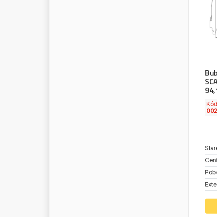
Bub
SCA
94,
Kó
002
Star
Cent
Pob
Exte