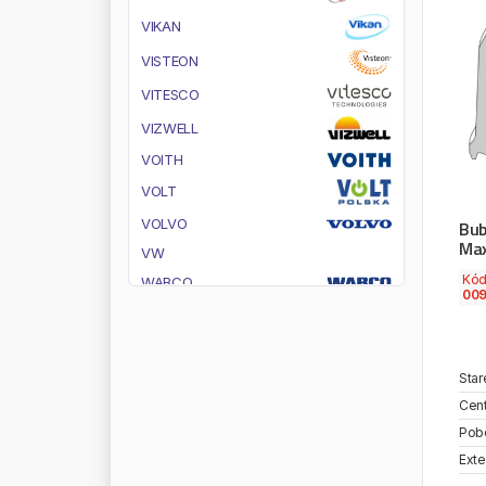
V
I
K
A
N
V
I
S
T
E
O
N
V
I
T
E
S
C
O
V
I
Z
W
E
L
L
V
O
I
T
H
V
O
L
T
V
O
L
V
O
Bub
Ma
V
W
Kó
W
A
B
C
O
00
W
A
E
C
O
W
A
H
L
E
R
W
A
C
H
-
M
O
T
Star
W
A
I
G
E
E
R
Cent
Pob
W
A
I
G
L
O
B
A
L
Exte
W
A
L
T
E
R