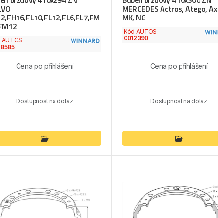
en brzdový 410x294 ZN
Buben brzdový 410x306 ZN
LVO
MERCEDES Actros, Atego, Axo
2,FH16,FL10,FL12,FL6,FL7,FM
MK, NG
,FM12
Kód AUTOS
0012390
d AUTOS
28585
Cena po přihlášení
Cena po přihlášení
Dostupnost na dotaz
Dostupnost na dotaz