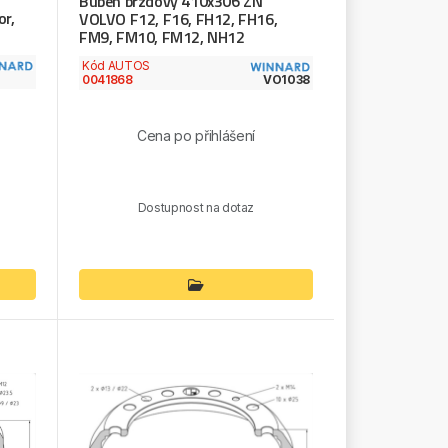
Buben brzdový 410x306 ZN
r,
VOLVO F12, F16, FH12, FH16,
FM9, FM10, FM12, NH12
Kód AUTOS
0041868
VO1038
Cena po přihlášení
Dostupnost na dotaz