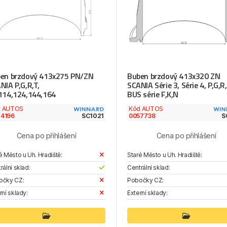
en brzdový 413x275 PN/ZN
Buben brzdový 413x320 ZN
NIA P,G,R,T,
SCANIA Série 3, Série 4, P,G,R,
114,124,144,164
BUS série F,K,N
d AUTOS
Kód AUTOS
4196
SC1021
0057738
S
Cena po přihlášení
Cena po přihlášení
é Město u Uh. Hradiště:
Staré Město u Uh. Hradiště:
rální sklad:
Centrální sklad:
očky CZ:
Pobočky CZ:
rní sklady:
Externí sklady: