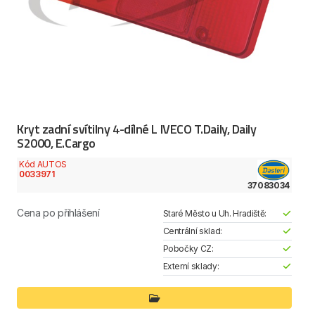
Kryt zadní svítilny 4-dílné L IVECO T.Daily, Daily
S2000, E.Cargo
Kód AUTOS
0033971
37083034
Cena po přihlášení
Staré Město u Uh. Hradiště:
Centrální sklad:
Pobočky CZ:
Externí sklady: