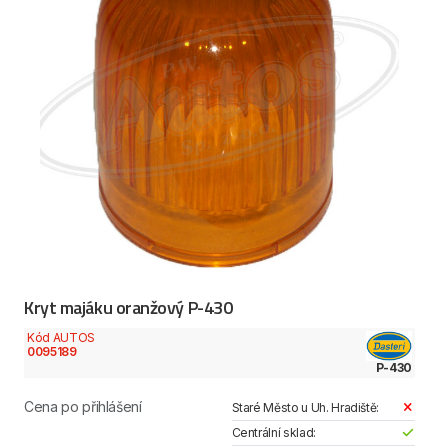
Kryt majáku oranžový P-430
Kód AUTOS
0095189
P-430
Cena po přihlášení
Staré Město u Uh. Hradiště:
Centrální sklad: