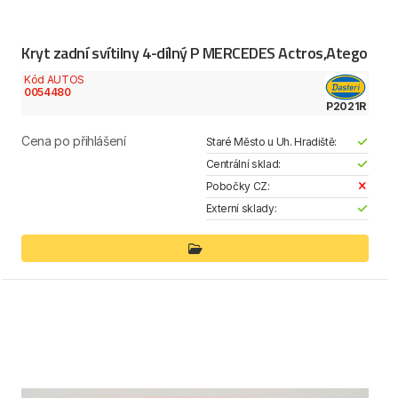
Kryt zadní svítilny 4-dílný P MERCEDES Actros,Atego
Kód AUTOS
0054480
P2021R
Cena po přihlášení
Staré Město u Uh. Hradiště:
Centrální sklad:
Pobočky CZ:
Externí sklady: