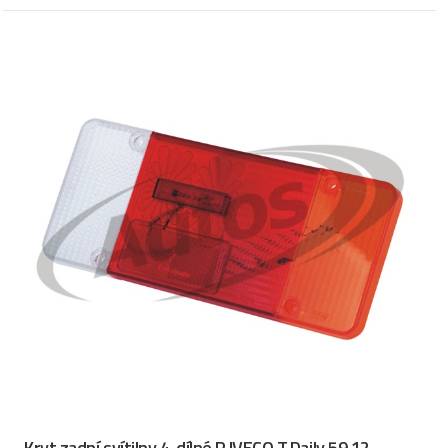
Kryt zadní svítilny 4-dílné P IVECO T.Daily 59.12,