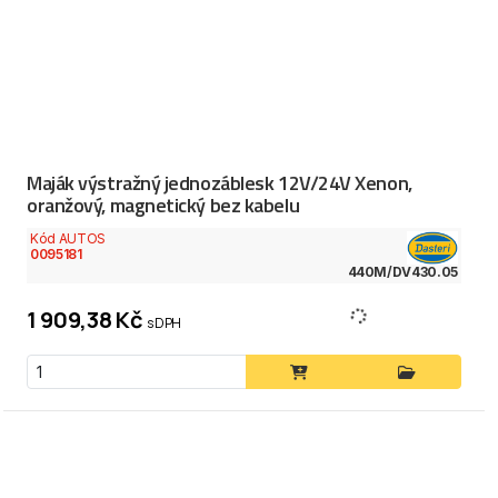
Maják výstražný jednozáblesk 12V/24V Xenon,
oranžový, magnetický bez kabelu
Kód AUTOS
0095181
440M/DV430.05
1 909,38 Kč
s DPH