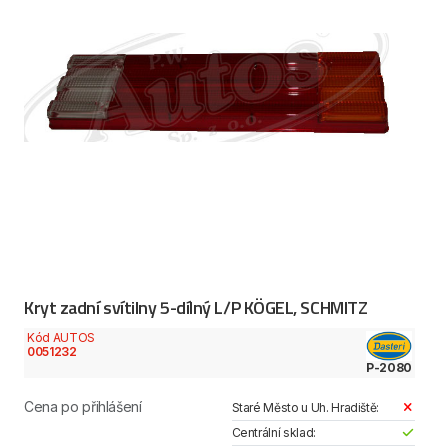
Kryt zadní svítilny 5-dílný L/P KÖGEL, SCHMITZ
Kód AUTOS
0051232
P-2080
Cena po přihlášení
Staré Město u Uh. Hradiště:
Centrální sklad: