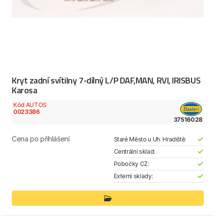
Kryt zadní svítilny 7-dílný L/P DAF,MAN, RVI, IRISBUS
Karosa
Kód AUTOS
0023386
37516028
Cena po přihlášení
Staré Město u Uh. Hradiště:
Centrální sklad:
Pobočky CZ:
Externí sklady: