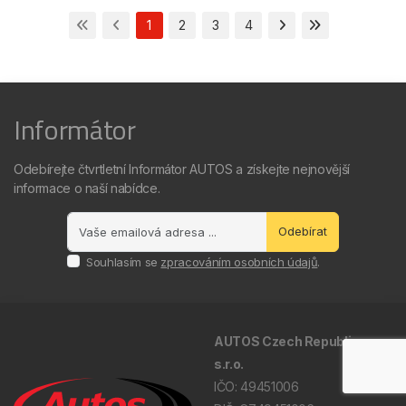
1
2
3
4
Informátor
Odebírejte čtvrtletní Informátor AUTOS a získejte nejnovější
informace o naší nabídce.
Odebírat
Souhlasím se
zpracováním osobních údajů
.
AUTOS Czech Republic,
s.r.o.
IČO: 49451006