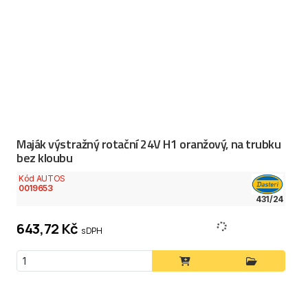
Maják výstražný rotační 24V H1 oranžový, na trubku
bez kloubu
Kód AUTOS
0019653
431/24
643,72 Kč
s DPH