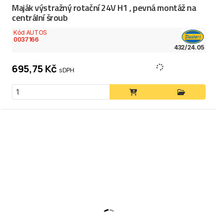
Maják výstražný rotační 24V H1 , pevná montáž na
centrální šroub
Kód AUTOS
0037166
432/24.05
695,75 Kč
s DPH