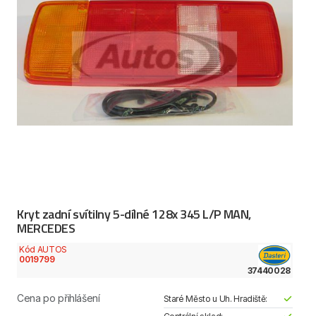
Kryt zadní svítilny 5-dílné 128x 345 L/P MAN,
MERCEDES
Kód AUTOS
0019799
37440028
Cena po přihlášení
Staré Město u Uh. Hradiště: