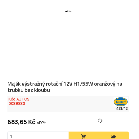
Maják výstražný rotační 12V H1/55W oranžový na
trubku bez kloubu
Kód AUTOS
0089883
431/12
683,65 Kč
s DPH