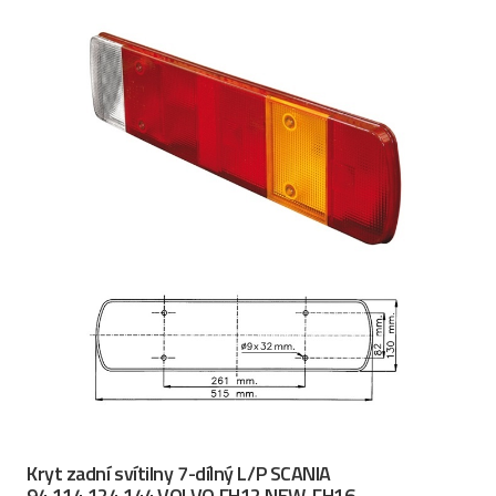
Kryt zadní svítilny 7-dílný L/P SCANIA
94,114,124,144,VOLVO FH12 NEW, FH16