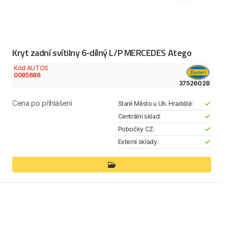
Kryt zadní svítilny 6-dílný L/P MERCEDES Atego
Kód AUTOS
0085686
37526028
Cena po přihlášení
Staré Město u Uh. Hradiště:
Centrální sklad:
Pobočky CZ:
Externí sklady: