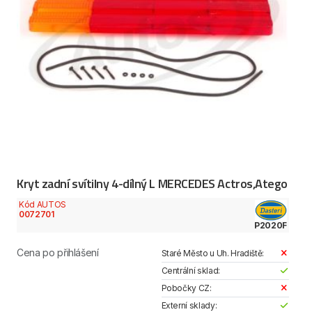
Kryt zadní svítilny 4-dílný L MERCEDES Actros,Atego
Kód AUTOS
0072701
P2020F
Cena po přihlášení
Staré Město u Uh. Hradiště:
Centrální sklad:
Pobočky CZ:
Externí sklady: