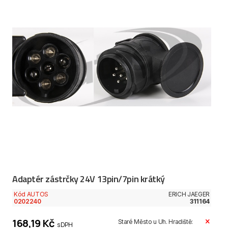
Adaptér zástrčky 24V 13pin/7pin krátký
Kód AUTOS
ERICH JAEGER
0202240
311164
168,19 Kč
Staré Město u Uh. Hradiště:
s DPH