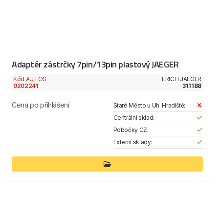
Adaptér zástrčky 7pin/13pin plastový JAEGER
Kód AUTOS
ERICH JAEGER
0202241
311188
Cena po přihlášení
Staré Město u Uh. Hradiště:
Centrální sklad:
Pobočky CZ:
Externí sklady: