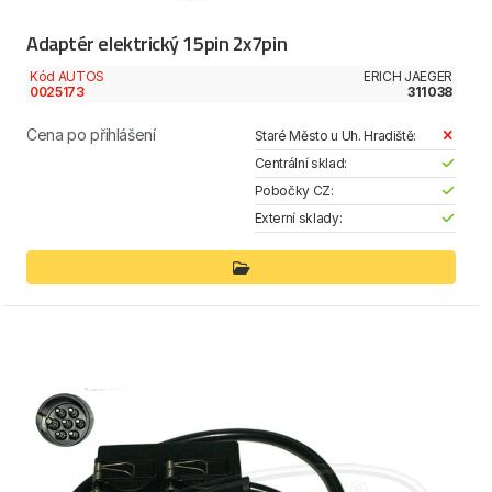
Adaptér elektrický 15pin 2x7pin
Kód AUTOS
ERICH JAEGER
0025173
311038
Cena po přihlášení
Staré Město u Uh. Hradiště:
Centrální sklad:
Pobočky CZ:
Externí sklady: