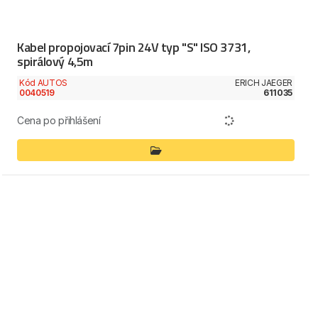
Kabel propojovací 7pin 24V typ "S" ISO 3731,
spirálový 4,5m
Kód AUTOS
ERICH JAEGER
0040519
611035
Cena po přihlášení