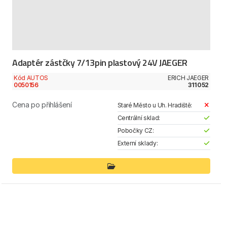
Adaptér zástčky 7/13pin plastový 24V JAEGER
Kód AUTOS
ERICH JAEGER
0050156
311052
Cena po přihlášení
Staré Město u Uh. Hradiště:
Centrální sklad:
Pobočky CZ:
Externí sklady: