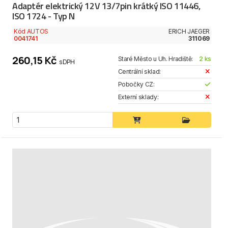
Adaptér elektrický 12V 13/7pin krátký ISO 11446,
ISO 1724 - Typ N
Kód AUTOS
ERICH JAEGER
0041741
311069
260,15 Kč
Staré Město u Uh. Hradiště:
2 ks
s DPH
Centrální sklad:
Pobočky CZ:
Externí sklady: