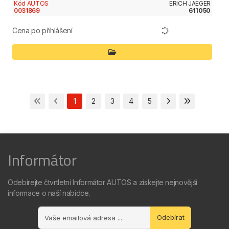
Kód AUTOS
ERICH JAEGER
0031869
611050
Cena po přihlášení
1
2
3
4
5
Informátor
Odebírejte čtvrtletní Informátor AUTOS a získejte nejnovější
informace o naší nabídce.
Odebírat