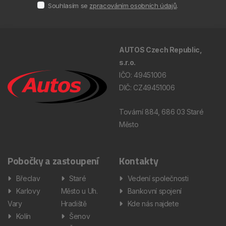
Souhlasím se
zpracováním osobních údajů
.
AUTOS Czech Republic,
s.r.o.
IČO: 49451006
DIČ: CZ49451006
Tovární 884, 686 03 Staré
Město
Pobočky a zastoupení
Kontakty
Břeclav
Staré
Vedení společnosti
Karlovy
Město u Uh.
Bankovní spojení
Vary
Hradiště
Kde nás najdete
Kolín
Šenov