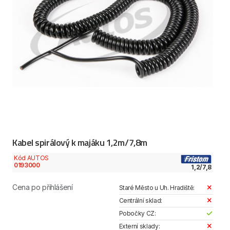
Kabel spirálový k majáku 1,2m/7,8m
Kód AUTOS
0193000
1,2/7,8
Cena po přihlášení
Staré Město u Uh. Hradiště:
Centrální sklad:
Pobočky CZ:
Externí sklady: