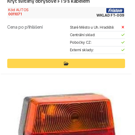
Kryt svítilny obrysové FT9 s kabelem
Kód AUTOS
0011071
WKLAD FT-009
Cena po přihlášení
Staré Město u Uh. Hradiště:
Centrální sklad:
Pobočky CZ:
Externí sklady: