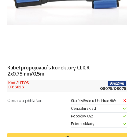
Kabel propojovací s konektory CLICK
2x0,75mm/0,5m
Kód AUTOS
0166026
QS075/QS075
Cena po přihlášení
Staré Město u Uh. Hradiště:
Centrální sklad:
Pobočky CZ:
Externí sklady: