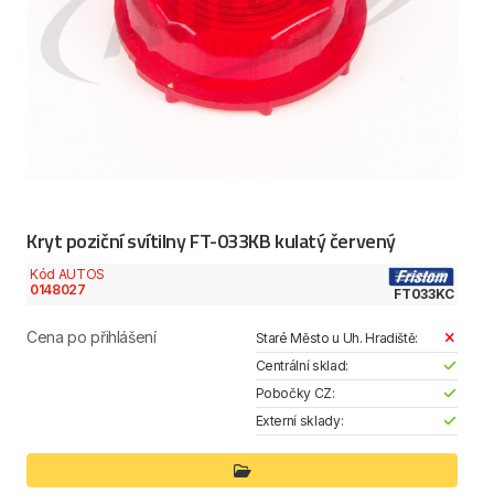
Kryt poziční svítilny FT-033KB kulatý červený
Kód AUTOS
0148027
FT033KC
Cena po přihlášení
Staré Město u Uh. Hradiště:
Centrální sklad:
Pobočky CZ:
Externí sklady: