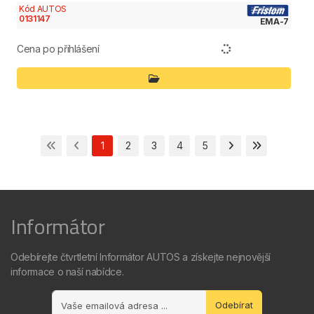
Kód AUTOS
0131147
EMA-7
Cena po přihlášení
1
2
3
4
5
Informátor
Odebírejte čtvrtletní Informátor AUTOS a získejte nejnovější
informace o naší nabídce.
Odebírat