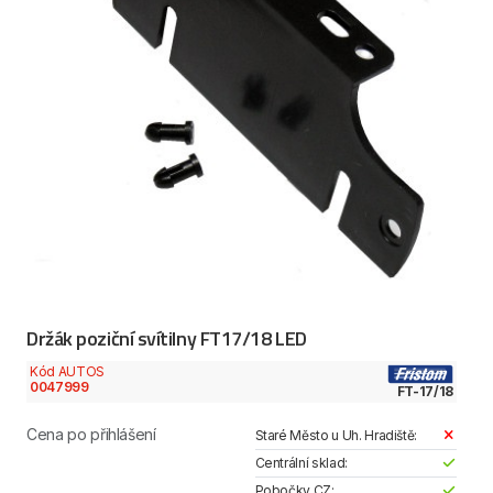
Držák poziční svítilny FT17/18 LED
Kód AUTOS
0047999
FT-17/18
Cena po přihlášení
Staré Město u Uh. Hradiště:
Centrální sklad:
Pobočky CZ: