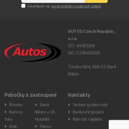
Souhlasím se
zpracováním osobních údajů
.
AUTOS Czech Republic,
s.r.o.
IČO: 49451006
DIČ: CZ49451006
Tovární 884, 686 03 Staré
Město
Pobočky a zastoupení
Kontakty
Břeclav
Staré
Vedení společnosti
Karlovy
Město u Uh.
Bankovní spojení
Vary
Hradiště
Kde nás najdete
Kolín
Šenov