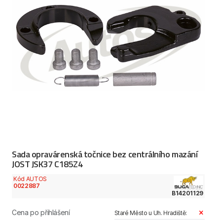
Sada opravárenská točnice bez centrálního mazání
JOST JSK37 C185Z4
Kód AUTOS
0022887
B14201129
Cena po přihlášení
Staré Město u Uh. Hradiště: