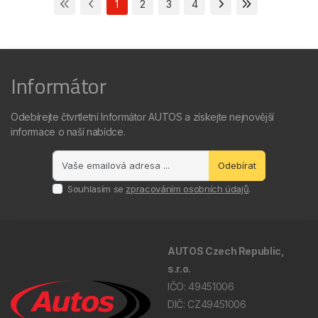
1
2
3
4
Informátor
Odebírejte čtvrtletní Informátor AUTOS a získejte nejnovější
informace o naší nabídce.
Odebírat
Souhlasím se
zpracováním osobních údajů
.
AUTOS Czech Republic,
s.r.o.
IČO: 49451006
DIČ: CZ49451006