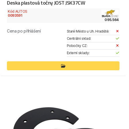
Deska plastová točny JOST JSK37CW
Kód AUTOS
0093591
095.564
Cena po přihlášení
Staré Město u Uh. Hradiště:
Centrální sklad:
Pobočky CZ:
Externí sklady: