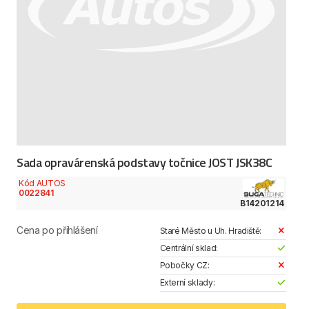
Sada opravárenská podstavy točnice JOST JSK38C
Kód AUTOS
0022841
B14201214
Cena po přihlášení
Staré Město u Uh. Hradiště:
Centrální sklad:
Pobočky CZ:
Externí sklady: