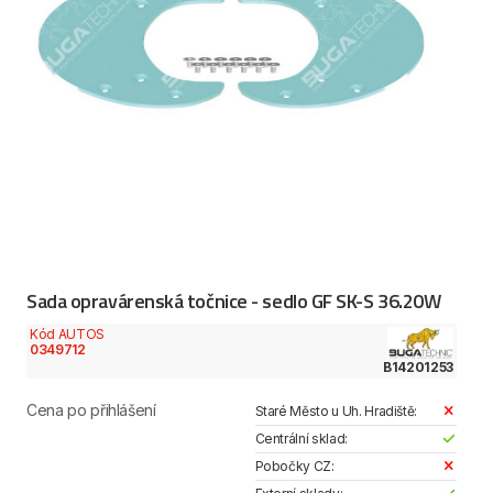
Sada opravárenská točnice - sedlo GF SK-S 36.20W
Kód AUTOS
0349712
B14201253
Cena po přihlášení
Staré Město u Uh. Hradiště:
Centrální sklad:
Pobočky CZ: