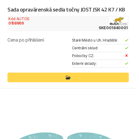
Sada opravárenská sedla točny JOST JSK 42 K7 / K8
Kód AUTOS
0158869
SKE001840001
Cena po přihlášení
Staré Město u Uh. Hradiště:
Centrální sklad:
Pobočky CZ:
Externí sklady: