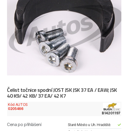
Čelist točnice spodní JOST JSK JSK 37 EA / EAW; JSK
40 K9/ 42 K8/ 37 EA/ 42 K7
Kód AUTOS
0205466
B14201197
Cena po přihlášení
Staré Město u Uh. Hradiště: