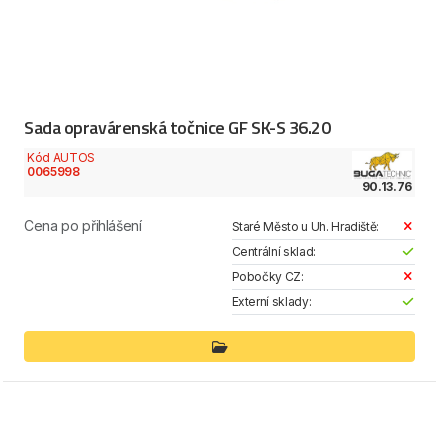
Sada opravárenská točnice GF SK-S 36.20
Kód AUTOS
0065998
90.13.76
Cena po přihlášení
Staré Město u Uh. Hradiště:
Centrální sklad:
Pobočky CZ:
Externí sklady: