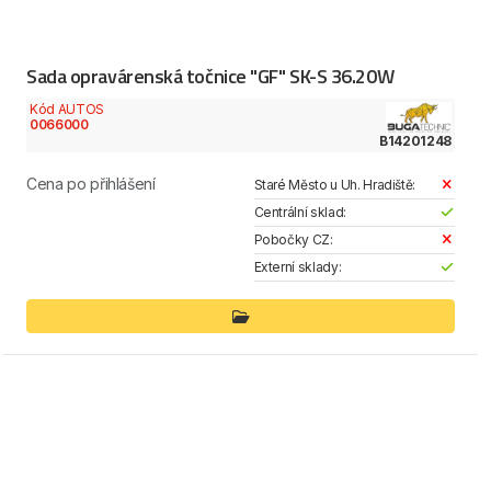
Sada opravárenská točnice "GF" SK-S 36.20W
Kód AUTOS
0066000
B14201248
Cena po přihlášení
Staré Město u Uh. Hradiště:
Centrální sklad:
Pobočky CZ:
Externí sklady: