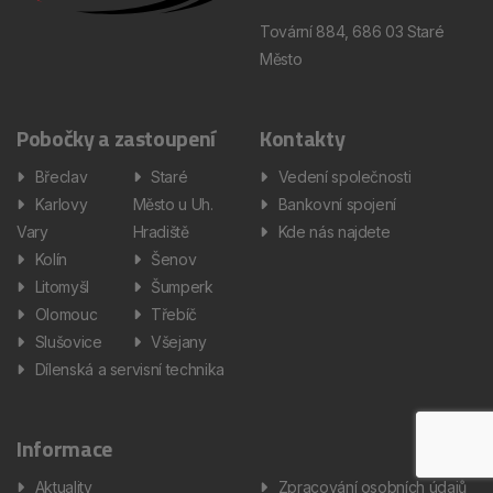
Tovární 884, 686 03 Staré
Město
Pobočky a zastoupení
Kontakty
Břeclav
Staré
Vedení společnosti
Karlovy
Město u Uh.
Bankovní spojení
Vary
Hradiště
Kde nás najdete
Kolín
Šenov
Litomyšl
Šumperk
Olomouc
Třebíč
Slušovice
Všejany
Dílenská a servisní technika
Informace
Aktuality
Zpracování osobních údajů