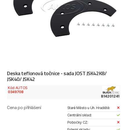
Deska teflonová točnice - sada JOST JSK42K8/
JSK40/ JSK42
Kód AUTOS
0349708
B14201241
Cena po přihlášení
Staré Město u Uh. Hradiště:
Centrální sklad:
Pobočky CZ:
Externí sklady: