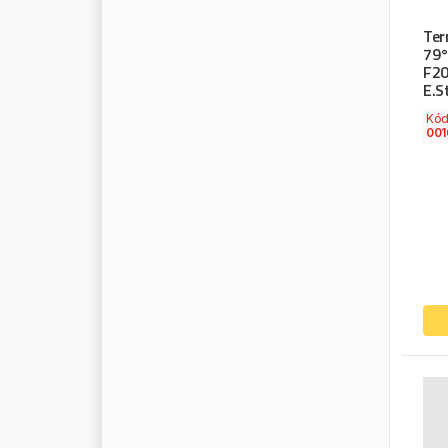
N
R
F
Ter
79°
N
S
K
F20
N
U
R
A
L
E.S
O
E
G
E
R
M
A
N
Y
Kó
001
O
E
I
N
D
U
S
T
R
Y
O
E
V
W
O
E
M
O
M
E
G
A
O
M
V
O
N
R
O
N
Y
X
O
P
T
I
B
E
L
T
O
R
A
F
O
L
O
R
G
A
N
I
K
A
O
R
I
U
M