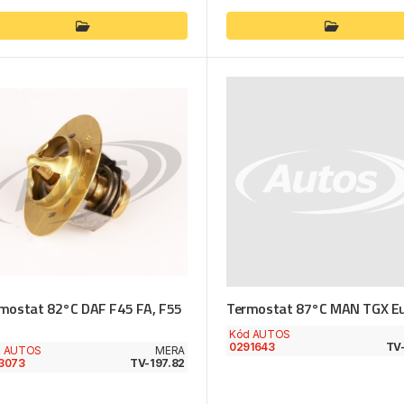
mostat 82°C DAF F45 FA, F55
Termostat 87°C MAN TGX Eu
Kód AUTOS
0291643
TV-
d AUTOS
MERA
3073
TV-197.82