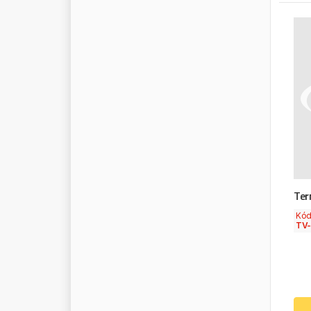
P
H
I
L
L
I
P
S
P
H
O
E
N
I
X
P
I
E
R
B
U
R
G
P
I
L
K
I
N
G
T
O
N
P
I
R
E
L
L
I
P
I
U
S
I
P
L
A
S
T
E
X
P
L
A
S
T
I
M
A
T
P
L
A
T
I
N
U
M
P
L
E
S
S
Ter
P
L
U
M
Kó
P
L
U
S
W
A
Y
TV-
P
O
L
I
P
L
A
S
T
P
O
L
M
O
P
O
M
M
I
E
R
P
O
W
E
R
M
A
X