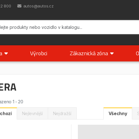
42 800
autos@autos.cz
ka
Výrobci
Zákaznická zóna
O
ERA
zeno 1 - 20
chozí
Nejlevnější
Nejdražší
Všechny