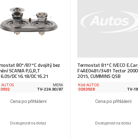
mostat 80°/87°C dvojitý bez
Termostat 81°C IVECO E.Car
nění SCANIA P,G,R,T
F4AE0481/3481 Tector 2000
6.05/DC16.18/DC16.21
2015, CUMMINS QSB
d AUTOS
MERA
Kód AUTOS
63932
TV-224.80/87
0263928
TV-19
Cena po přihlášení
Cena po přihlášení
Dostupnost na dotaz
Dostupnost na dotaz