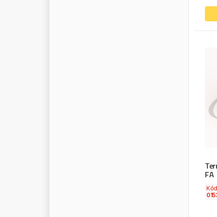
M
A
V
E
L
M
A
Y
S
A
N
M
A
N
D
O
M
E
C
D
I
E
S
E
L
M
E
E
S
M
E
K
R
A
M
E
L
L
E
M
E
R
A
M
E
R
C
E
D
E
S
M
E
R
I
T
O
R
M
E
T
E
L
L
I
M
I
C
H
E
L
I
N
M
I
L
W
A
U
K
E
E
Ter
FA
M
I
R
A
G
E
Kó
M
I
R
A
G
L
I
O
015
M
I
T
S
U
B
I
S
H
I