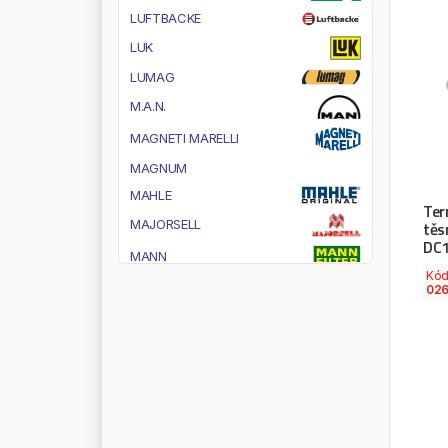
L
U
F
T
B
A
C
K
E
L
U
K
L
U
M
A
G
M
.
A
.
N
.
M
A
G
N
E
T
I
M
A
R
E
L
L
I
M
A
G
N
U
M
M
A
H
L
E
Ter
M
A
J
O
R
S
E
L
L
těs
DC1
M
A
N
N
Kó
M
A
N
N
F
I
L
T
E
R
02
M
A
N
N
O
L
M
A
R
I
A
C
A
V
A
L
L
O
M
A
R
S
T
R
M
A
S
T
E
R
P
O
W
E
R
M
A
T
A
D
O
R