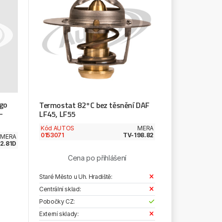
go
Termostat 82°C bez těsnění DAF
-
LF45, LF55
Kód AUTOS
MERA
0153071
TV-198.82
MERA
2.81D
Cena po přihlášení
Staré Město u Uh. Hradiště:
Centrální sklad:
Pobočky CZ:
Externí sklady: