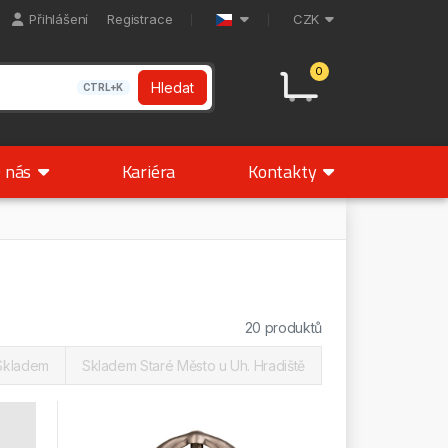
Přihlášení
Registrace
CZK
0
Hledat
CTRL+K
 nás
Kariéra
Kontakty
20 produktů
Skladem
Skladem Staré Město u Uh. Hradiště