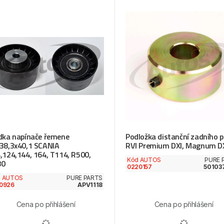
dka napínače řemene
Podložka distanční zadního p
38,3x40,1 SCANIA
RVI Premium DXI, Magnum D
,124,144, 164, T114, R500,
Kód AUTOS
PURE 
80
0220157
50103
d AUTOS
PURE PARTS
0926
APV1118
Cena po přihlášení
Cena po přihlášení