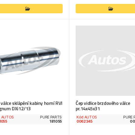
 válce sklápění kabiny horní RVI
Čep vidlice brzdového válce
gnum DXi12/13
pr.14x45x31
d AUTOS
PURE PARTS
Kód AUTOS
PURE 
1055
181055
0062345
00