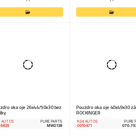
zdro oka oje 26x44/50x30 bez
Pouzdro oka oje 40x49x30 z
žky
ROCKINGER
d AUTOS
PURE PARTS
Kód AUTOS
PURE 
26835
MW2138
0010471
070.75