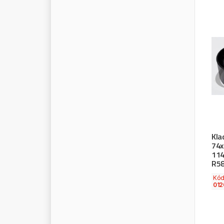
S
P
A
H
N
S
P
A
L
S
P
E
E
D
L
I
N
E
S
P
P
S
R
P
S
T
A
B
I
L
O
S
T
A
B
I
L
U
S
S
T
A
R
L
I
N
E
S
T
E
E
L
P
R
E
S
S
S
T
U
C
C
H
I
Kla
S
U
E
R
74x
114
S
U
N
R
I
S
E
R5
S
W
F
Kó
012
S
Y
B
E
R
I
A
S
Y
N
T
H
R
O
N
Š
K
O
D
A