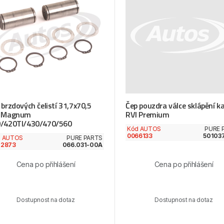
 brzdových čelistí 31,7x70,5
Čep pouzdra válce sklápění k
I Magnum
RVI Premium
/420TI/430/470/560
Kód AUTOS
PURE 
0066133
50103
d AUTOS
PURE PARTS
22873
066.031-00A
Cena po přihlášení
Cena po přihlášení
Dostupnost na dotaz
Dostupnost na dotaz