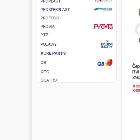
P
R
O
P
L
A
S
T
P
R
O
S
P
E
R
P
L
A
S
T
P
R
O
T
E
C
O
P
R
O
V
I
A
P
T
Z
P
U
L
A
W
Y
P
U
R
E
P
A
R
T
S
Q
8
Čep
RV
Q
T
C
390
Q
U
A
T
R
O
Kó
R
A
C
O
R
00
R
A
D
Y
M
U
T
R
A
N
T
E
C
H
R
A
U
F
O
S
S
R
A
V
E
N
O
L
R
E
C
T
U
S