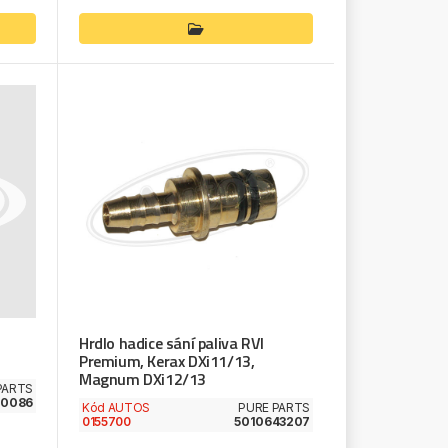
Hrdlo hadice sání paliva RVI
Premium, Kerax DXi11/13,
Magnum DXi12/13
PARTS
0086
Kód AUTOS
PURE PARTS
0155700
5010643207