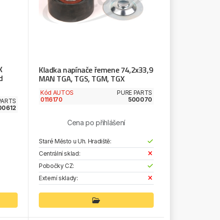
K
Kladka napínače řemene 74,2x33,9
d
MAN TGA, TGS, TGM, TGX
Kód AUTOS
PURE PARTS
0116170
500070
PARTS
00612
Cena po přihlášení
Staré Město u Uh. Hradiště:
Centrální sklad:
Pobočky CZ:
Externí sklady: