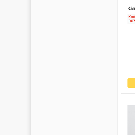
Ká
S
A
V
A
S
B
P
Kó
007
S
C
A
N
I
A
S
C
O
R
P
I
O
S
C
R
U
B
S
S
E
F
E
R
I
A
D
I
S
S
E
H
A
S
E
M
L
A
S
T
I
K
S
E
N
S
O
R
S
E
P
A
R
S
E
R
T
P
L
A
S
S
F
F
I
L
T
E
R
S
H
E
L
D
S
H
E
L
L
S
C
H
E
L
D