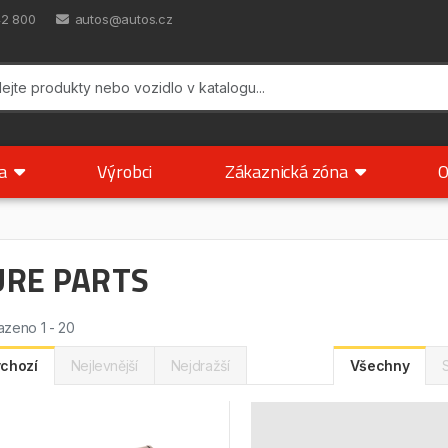
42 800
autos@autos.cz
ka
Výrobci
Zákaznická zóna
O
URE PARTS
zeno 1 - 20
chozí
Nejlevnější
Nejdražší
Všechny