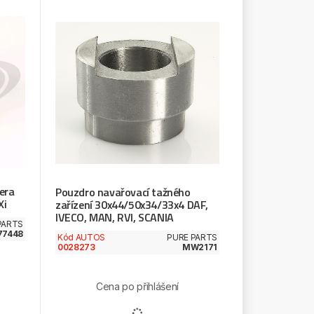
era
Pouzdro navařovací tažného
Xi
zařízení 30x44/50x34/33x4 DAF,
IVECO, MAN, RVI, SCANIA
PARTS
77448
Kód AUTOS
PURE PARTS
0028273
MW2171
Cena po přihlášení