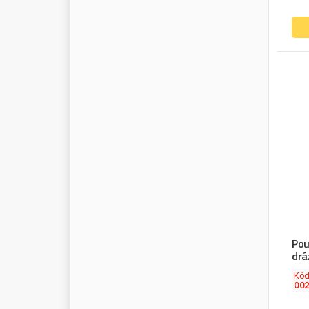
T
&
D
T
A
K
L
E
R
T
A
N
G
D
E
T
E
D
O
M
T
E
C
H
C
A
B
T
E
C
H
N
I
Q
T
E
L
W
I
N
T
E
M
A
C
T
E
M
P
L
I
N
T
E
N
N
E
S
S
E
T
E
N
Z
I
T
E
R
M
O
S
C
H
I
E
S
S
L
T
E
S
G
R
O
U
P
Pou
drá
T
E
X
A
Kó
T
E
X
A
C
O
00
T
E
X
T
A
R