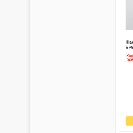
S
C
H
I
E
S
S
L
S
C
H
M
I
T
Z
S
C
H
O
M
A
C
K
E
R
S
C
H
W
I
T
Z
E
R
S
I
E
G
E
L
Kla
S
I
L
V
E
R
L
I
N
E
S
BPW
S
I
R
I
O
Kó
S
K
A
R
P
O
L
00
S
K
F
S
M
I
L
E
S
N
R
S
O
F
I
M
A
S
O
L
A
R
I
S
S
O
L
U
S
S
O
N
I
C
S
O
R
L