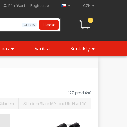
Přihlášení
Registrace
CZK
0
Hledat
CTRL+K
 nás
Kariéra
Kontakty
127 produktů
Skladem
Skladem Staré Město u Uh. Hradiště