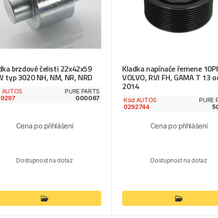
dka brzdové čelisti 22x42x59
Kladka napínače řemene 10P
 typ 3020 NH, NM, NR, NRD
VOLVO, RVI FH, GAMA T 13 o
2014
d AUTOS
PURE PARTS
69297
000067
Kód AUTOS
PURE 
0292744
5
Cena po přihlášení
Cena po přihlášení
Dostupnost na dotaz
Dostupnost na dotaz