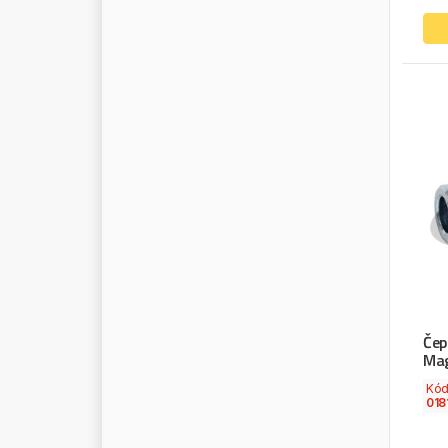
R
E
D
G
R
I
P
R
E
D
M
A
S
T
E
R
R
E
I
N
Z
R
E
M
A
-
G
E
R
M
A
N
Y
R
E
M
S
A
R
E
N
A
U
L
T
T
R
U
C
K
S
R
E
N
A
U
L
T
/
D
A
C
I
A
R
E
V
L
I
N
E
R
I
M
A
R
I
N
G
F
E
D
E
R
R
O
B
O
T
R
O
C
K
I
N
G
E
R
Čep
R
O
L
L
I
N
G
Ma
R
O
S
T
A
R
Kó
R
O
T
A
018
R
O
T
E
G
E
R