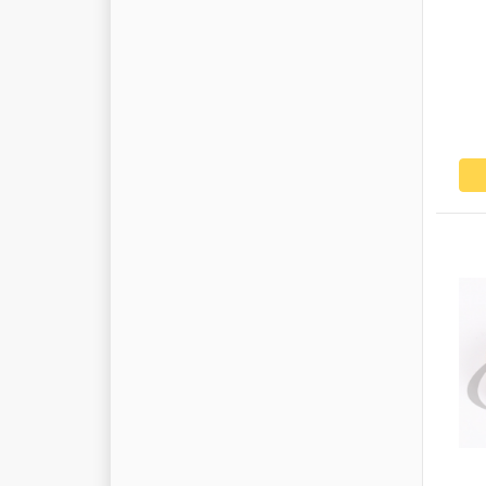
R
O
U
L
U
N
D
S
R
O
V
E
N
R
O
X
X
D
R
I
V
E
R
O
Y
A
L
W
H
E
E
L
S
R
U
E
N
R
U
S
P
A
R
U
V
I
L
L
E
R
Y
W
A
L
S
A
B
O
S
A
F
S
A
C
H
S
S
A
I
L
U
N
S
A
M
C
O
D
E
S
A
M
E
P
T
O
O
L
S
S
A
M
P
A
S
A
T
E
R