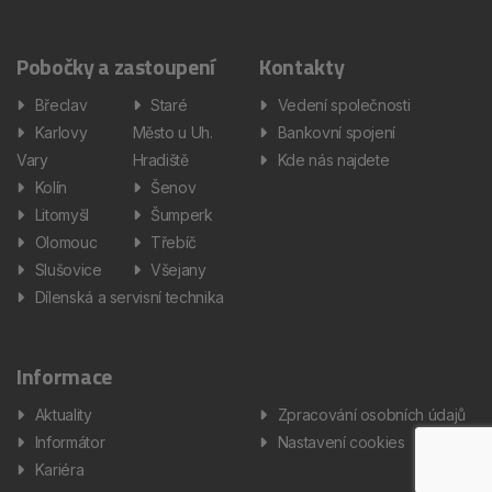
Pobočky a zastoupení
Kontakty
Břeclav
Staré
Vedení společnosti
Karlovy
Město u Uh.
Bankovní spojení
Vary
Hradiště
Kde nás najdete
Kolín
Šenov
Litomyšl
Šumperk
Olomouc
Třebíč
Slušovice
Všejany
Dílenská a servisní technika
Informace
Aktuality
Zpracování osobních údajů
Informátor
Nastavení cookies
Kariéra