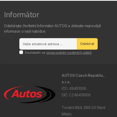
Informátor
Odebírejte čtvrtletní Informátor AUTOS a získejte nejnovější
informace o naší nabídce.
Odebírat
Souhlasím se
zpracováním osobních údajů
.
AUTOS Czech Republic,
s.r.o.
IČO: 49451006
DIČ: CZ49451006
Tovární 884, 686 03 Staré
Město