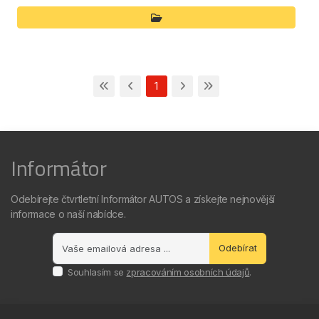
1
Informátor
Odebírejte čtvrtletní Informátor AUTOS a získejte nejnovější
informace o naší nabídce.
Odebírat
Souhlasím se
zpracováním osobních údajů
.