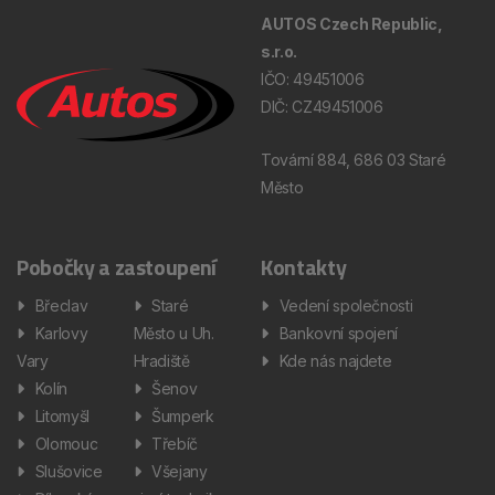
AUTOS Czech Republic,
s.r.o.
IČO: 49451006
DIČ: CZ49451006
Tovární 884, 686 03 Staré
Město
Pobočky a zastoupení
Kontakty
Břeclav
Staré
Vedení společnosti
Karlovy
Město u Uh.
Bankovní spojení
Vary
Hradiště
Kde nás najdete
Kolín
Šenov
Litomyšl
Šumperk
Olomouc
Třebíč
Slušovice
Všejany