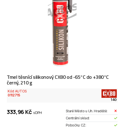
Tmel těsnící silikonový CX80 od -65°C do +380°C
černý, 210 g
Kód AUTOS
0112715
140
333,96 Kč
Staré Město u Uh. Hradiště:
s DPH
Centrální sklad:
Pobočky CZ: