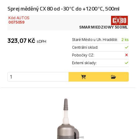
Sprej měděný CX 80 od -30°C do +1200°C, 500ml
Kód AUTOS
0075059
SMAR MIEDZIOWY 500ML
323,07 Kč
Staré Město u Uh. Hradiště:
2 ks
s DPH
Centrální sklad:
Pobočky CZ:
Externí sklady: